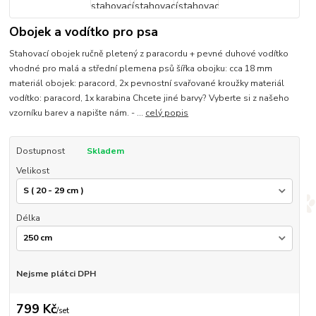
Obojek a vodítko pro psa
Stahovací obojek ručně pletený z paracordu + pevné duhové vodítko
vhodné pro malá a střední plemena psů šířka obojku: cca 18 mm
materiál obojek: paracord, 2x pevnostní svařované kroužky materiál
vodítko: paracord, 1x karabina Chcete jiné barvy? Vyberte si z našeho
vzorníku barev a napište nám. - ...
celý popis
Dostupnost
Skladem
Velikost
Délka
Nejsme plátci DPH
799 Kč
/
set