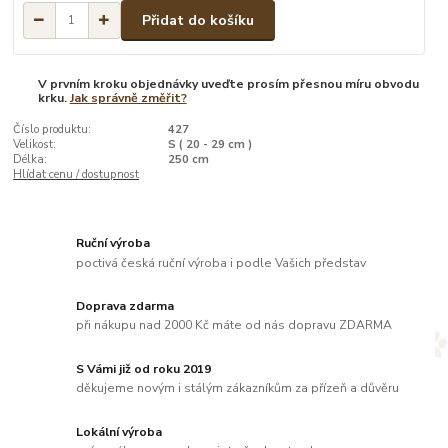
Přidat do košíku
V prvním kroku objednávky uveďte prosím přesnou míru obvodu
krku.
Jak správně změřit?
Číslo produktu:
427
Velikost:
S ( 20 - 29 cm )
Délka:
250 cm
Hlídat cenu / dostupnost
Ruční výroba
poctivá česká ruční výroba i podle Vašich představ
Doprava zdarma
při nákupu nad 2000 Kč máte od nás dopravu ZDARMA
S Vámi již od roku 2019
děkujeme novým i stálým zákazníkům za přízeň a důvěru
Lokální výroba