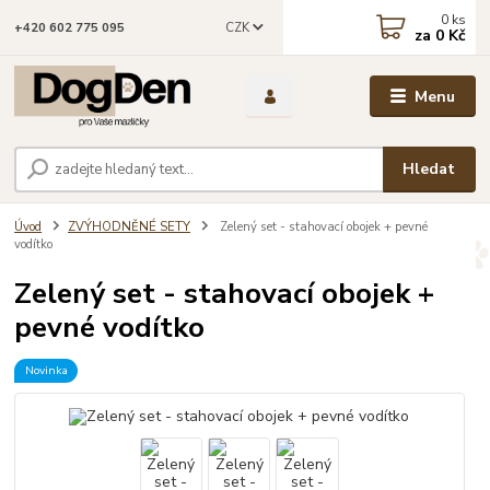
0
ks
CZK
+420 602 775 095
za
0 Kč
Menu
Hledat
Úvod
ZVÝHODNĚNÉ SETY
Zelený set - stahovací obojek + pevné
vodítko
Zelený set - stahovací obojek +
pevné vodítko
Novinka