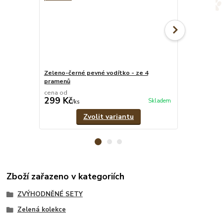
Zeleno-černé pevné vodítko - ze 4
Zelený oboje
pramenů
cm
cena od
cena od
299 Kč
319 Kč
Skladem
/
ks
/
ks
Zvolit variantu
Zboží zařazeno v kategoriích
ZVÝHODNĚNÉ SETY
Zelená kolekce