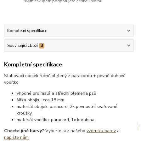
svým nákupem podporujete českou tvorbu
Kompletní specifikace
Související zboží
3
Kompletní specifikace
Stahovací obojek ručně pletený z paracordu + pevné duhové
vodítko
vhodné pro malá a střední plemena psů
šířka obojku: cca 18 mm
materiál obojek: paracord, 2x pevnostní svařované
kroužky
materiál vodítko: paracord, 1x karabina
Chcete jiné barvy?
Vyberte si z našeho
vzorníku barev
a
napište nám
.