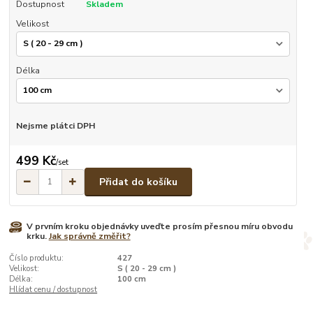
Dostupnost
Skladem
Velikost
Délka
Nejsme plátci DPH
499 Kč
/
set
Přidat do košíku
V prvním kroku objednávky uveďte prosím přesnou míru obvodu
krku.
Jak správně změřit?
Číslo produktu:
427
Velikost:
S ( 20 - 29 cm )
Délka:
100 cm
Hlídat cenu / dostupnost