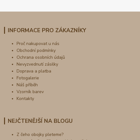
INFORMACE PRO ZÁKAZNÍKY
Proč nakupovat u nás
Obchodní podmínky
Ochrana osobních údajů
Nevyzvednutí zásilky
Doprava a platba
Fotogalerie
Náš příběh
Vzorník barev
Kontakty
NEJČTENĚJŠÍ NA BLOGU
Z čeho obojky pleteme?