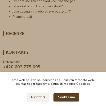
Jak správně změřit obvod krku vašeho psa
Jakou šířku obojku na psa vybrat?
Jaké zapínání na obojek pro psa zvolit?
Plemena psů
RECENZE
KONTAKTY
Denisa Knap
+420 602 775 095
info@dogden.cz
Tento web používá soubory cookies. Používáním tohoto webu
souhlasíte s ukládáním a používáním souborů cookies.
Souhlasím
Nastavení