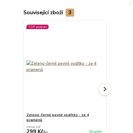
Související zboží
3
TOP produkt
TOP produkt
Zeleno-černé pevné vodítko - ze 4
Zelený oboje
pramenů
cm
cena od
cena od
299 Kč
319 Kč
Skladem
/
ks
/
ks