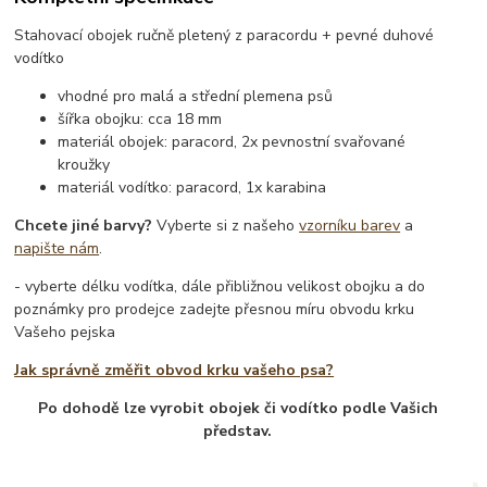
Stahovací obojek ručně pletený z paracordu + pevné duhové
vodítko
vhodné pro malá a střední plemena psů
šířka obojku: cca 18 mm
materiál obojek: paracord, 2x pevnostní svařované
kroužky
materiál vodítko: paracord, 1x karabina
Chcete jiné barvy?
Vyberte si z našeho
vzorníku barev
a
napište nám
.
- vyberte délku vodítka, dále přibližnou velikost obojku a do
poznámky pro prodejce zadejte přesnou míru obvodu krku
Vašeho pejska
Jak správně změřit obvod krku vašeho psa?
Po dohodě lze vyrobit obojek či vodítko podle Vašich
představ.