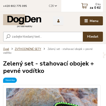
0
ks
CZK
+420 602 775 095
za
0 Kč
Menu
Hledat
Úvod
ZVÝHODNĚNÉ SETY
Zelený set - stahovací obojek + pevné
vodítko
Zelený set - stahovací obojek +
pevné vodítko
Novinka