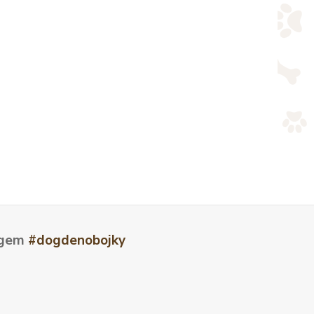
tagem
#dogdenobojky