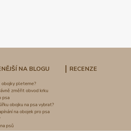
NĚJŠÍ NA BLOGU
RECENZE
o obojky pleteme?
rávně změřit obvod krku
o psa
šířku obojku na psa vybrat?
apínání na obojek pro psa
?
na psů