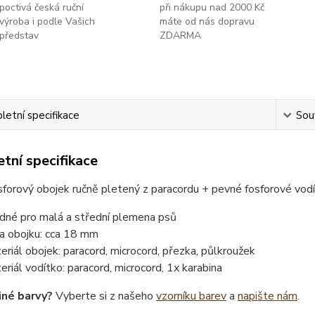
poctivá česká ruční
při nákupu nad 2000 Kč
výroba i podle Vašich
máte od nás dopravu
představ
ZDARMA
etní specifikace
Souv
tní specifikace
forový obojek ručně pletený z paracordu + pevné fosforové vod
dné pro malá a střední plemena psů
ka obojku: cca 18 mm
eriál obojek: paracord, microcord, přezka, půlkroužek
eriál vodítko: paracord, microcord, 1x karabina
iné barvy?
Vyberte si z našeho
vzorníku barev
a
napište nám
.