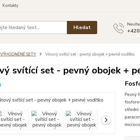
Kontakty
Nevíte
Hledat
+420
ZVÝHODNĚNÉ SETY
Vínový svítící set - pevný obojek + pevné vodítko
vý svítící set - pevný obojek + 
Fosfo
Pevný f
fosforo
střední
paracor
microco