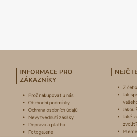
INFORMACE PRO
NEJČTE
ZÁKAZNÍKY
Z čeh
Jak sp
Proč nakupovat u nás
vašeh
Obchodní podmínky
Jakou 
Ochrana osobních údajů
Jaké z
Nevyzvednutí zásilky
zvolit
Doprava a platba
Pleme
Fotogalerie