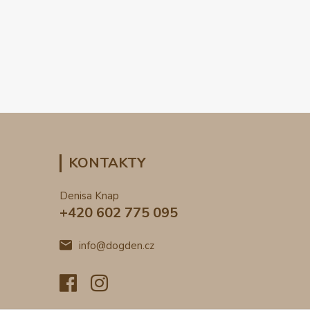
KONTAKTY
Denisa Knap
+420 602 775 095
info@dogden.cz