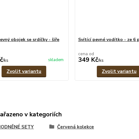
pevný obojek se srdíčky - šíře
Svítící pevné vodítko - ze 6
cena od
č
349 Kč
skladem
/
ks
/
ks
Zvolit variantu
Zvolit variantu
zařazeno v kategoriích
ODNĚNÉ SETY
Červená kolekce