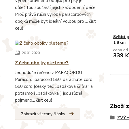
Výběr správného obojku pro psy je
důležitou součástí jejich každodenní péče.
Proč právě ruční výroba paracordových
obojků může být ideální volbou pro ...
číst
celé
Svítící 
1,8 cm
cena od
20.01.2020
339 K
Z čeho obojky pleteme?
Jednoduše řečeno z PARACORDU.
Paracord, paracord 550, parachute cord,
550 cord (česky též „padáková šňůra“ a
potažmo i „padákovka“) jsou různá
pojmeno...
číst celé
Zboží 
Zobrazit všechny články
ZVÝH