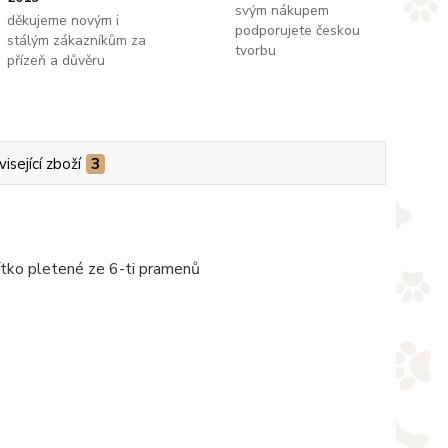
svým nákupem
děkujeme novým i
podporujete českou
stálým zákazníkům za
tvorbu
přízeň a důvěru
isející zboží
3
ítko pletené ze 6-ti pramenů