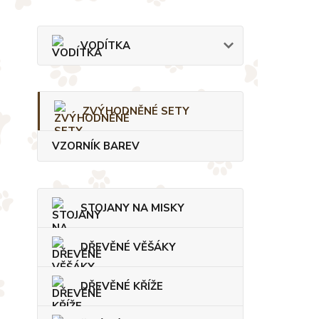
VODÍTKA
ZVÝHODNĚNÉ SETY
VZORNÍK BAREV
STOJANY NA MISKY
DŘEVĚNÉ VĚŠÁKY
DŘEVĚNÉ KŘÍŽE