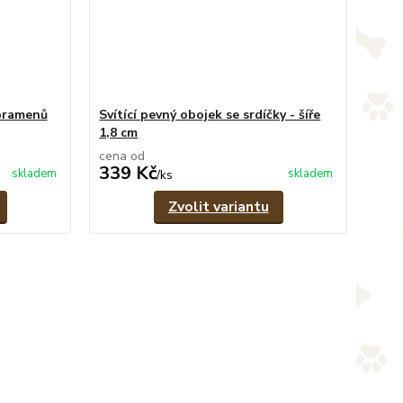
 pramenů
Svítící pevný obojek se srdíčky - šíře
1,8 cm
cena od
339 Kč
skladem
skladem
/
ks
Zvolit variantu