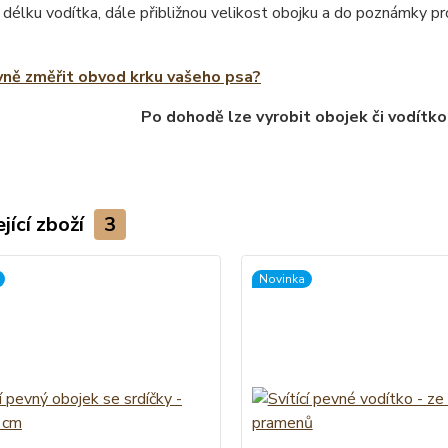
 délku vodítka, dále přibližnou velikost obojku a do poznámky 
vně změřit obvod krku vašeho psa?
Po dohodě lze vyrobit obojek či vodítko
jící zboží
3
Novinka