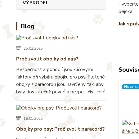
VÝPRODEJ
- vyberte
pejska
Jak sprá
Blog
25.02.2025
Proč zvolit obojky od nás?
Souvise
Bezpečnost a pohodlí jsou klíčovými
faktory při výběru obojku pro psy. Pletené
obojky z paracordu jsou navrženy tak, aby
Novinka
byly dostatečně pevné a bezpe...
číst celé
18.01.2025
Obojky pro psy: Proč zvolit paracord?