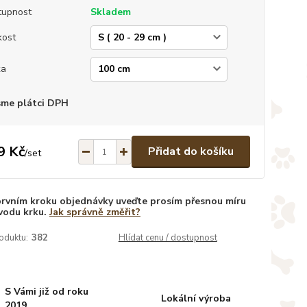
tupnost
Skladem
kost
ka
sme plátci DPH
9 Kč
Přidat do košíku
/
set
prvním kroku objednávky uveďte prosím přesnou míru
vodu krku.
Jak správně změřit?
oduktu:
382
Hlídat cenu / dostupnost
S Vámi již od roku
Lokální výroba
2019