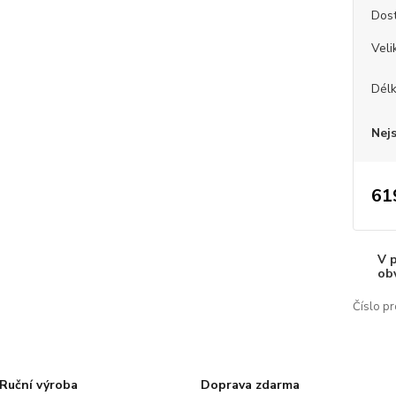
Dos
Veli
Dél
Nej
61
V 
ob
Číslo pr
Ruční výroba
Doprava zdarma