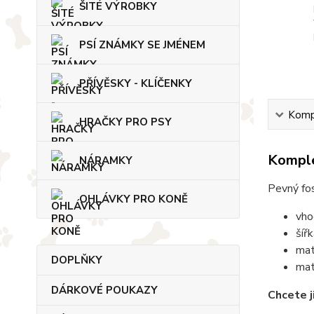
ŠITÉ VÝROBKY
PSÍ ZNÁMKY SE JMÉNEM
PŘÍVĚSKY - KLÍČENKY
Kompl
HRAČKY PRO PSY
Komple
NÁRAMKY
Pevný fos
OHLÁVKY PRO KONĚ
vho
šíř
mat
DOPLŇKY
mat
DÁRKOVÉ POUKAZY
Chcete j