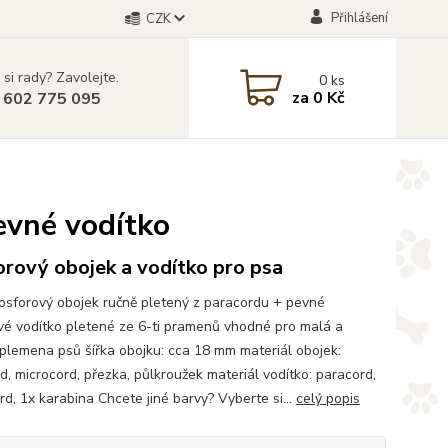
Přihlášení
CZK
 si rady? Zavolejte.
0
ks
za
0 Kč
 602 775 095
pevné vodítko
rový obojek a vodítko pro psa
osforový obojek ručně pletený z paracordu + pevné
vé vodítko pletené ze 6-ti pramenů vhodné pro malá a
 plemena psů šířka obojku: cca 18 mm materiál obojek:
d, microcord, přezka, půlkroužek materiál vodítko: paracord,
rd, 1x karabina Chcete jiné barvy? Vyberte si...
celý popis