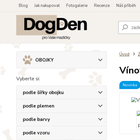
Blog
Jak nakupovat
Fotogalerie
Recenze
Náš příběh
Úvod
OBOJKY
Víno
Vyberte si:
Novinka
podle šířky obojku
podle plemen
podle barvy
podle vzoru