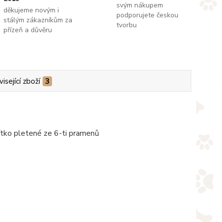
svým nákupem
děkujeme novým i
podporujete českou
stálým zákazníkům za
tvorbu
přízeň a důvěru
isející zboží
3
ítko pletené ze 6-ti pramenů