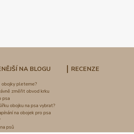
NĚJŠÍ NA BLOGU
RECENZE
o obojky pleteme?
rávně změřit obvod krku
o psa
šířku obojku na psa vybrat?
apínání na obojek pro psa
?
na psů