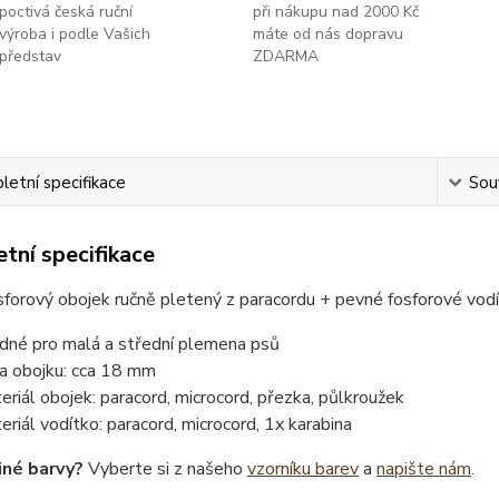
poctivá česká ruční
při nákupu nad 2000 Kč
výroba i podle Vašich
máte od nás dopravu
představ
ZDARMA
etní specifikace
Souv
tní specifikace
forový obojek ručně pletený z paracordu + pevné fosforové vod
dné pro malá a střední plemena psů
ka obojku: cca 18 mm
eriál obojek: paracord, microcord, přezka, půlkroužek
eriál vodítko: paracord, microcord, 1x karabina
iné barvy?
Vyberte si z našeho
vzorníku barev
a
napište nám
.