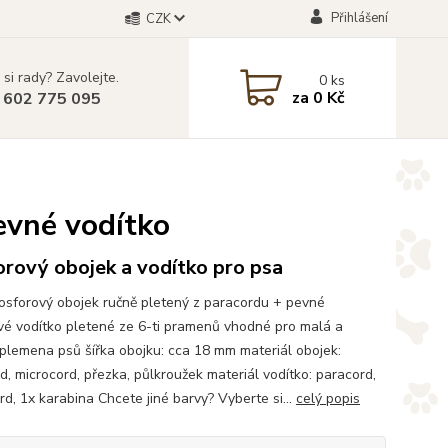
Přihlášení
CZK
 si rady? Zavolejte.
0
ks
za
0 Kč
 602 775 095
pevné vodítko
rový obojek a vodítko pro psa
osforový obojek ručně pletený z paracordu + pevné
vé vodítko pletené ze 6-ti pramenů vhodné pro malá a
 plemena psů šířka obojku: cca 18 mm materiál obojek:
d, microcord, přezka, půlkroužek materiál vodítko: paracord,
rd, 1x karabina Chcete jiné barvy? Vyberte si...
celý popis