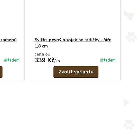
 pramenů
Svítící pevný obojek se srdíčky - šíře
1,8 cm
cena od
339 Kč
skladem
skladem
/
ks
Zvolit variantu