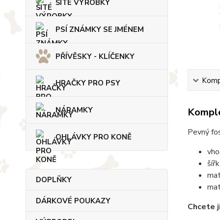
ŠITÉ VÝROBKY
PSÍ ZNÁMKY SE JMÉNEM
PŘÍVĚSKY - KLÍČENKY
Kompl
HRAČKY PRO PSY
NÁRAMKY
Komple
Pevný fos
OHLÁVKY PRO KONĚ
vho
šíř
mat
DOPLŇKY
mat
DÁRKOVÉ POUKAZY
Chcete j