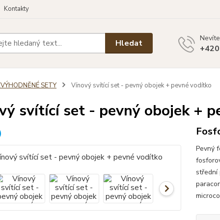
Kontakty
Nevíte
Hledat
+420
ZVÝHODNĚNÉ SETY
Vínový svítící set - pevný obojek + pevné vodítko
vý svítící set - pevný obojek + 
Fosfo
Pevný f
fosforo
střední
paracor
microco