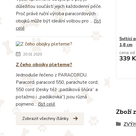
důležitou součástí jejich každodenní péče.
Proč právě ruční výroba paracordových
obojků může být ideální volbou pro ...
číst
celé
Svítící 
1,8 cm
cena od
20.01.2020
339 K
Z čeho obojky pleteme?
Jednoduše řečeno z PARACORDU.
Paracord, paracord 550, parachute cord,
550 cord (česky též „padáková šňůra“ a
potažmo i „padákovka“) jsou různá
pojmeno...
číst celé
Zboží 
Zobrazit všechny články
ZVÝH