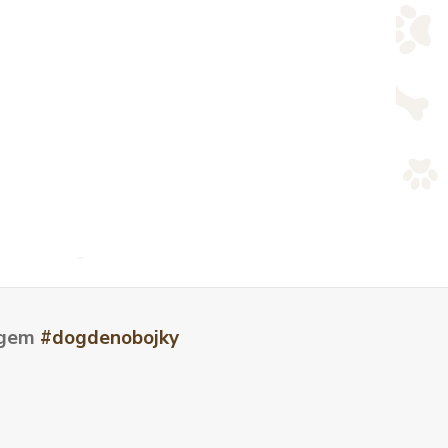
tagem
#dogdenobojky