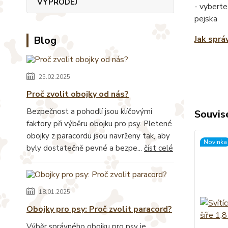
VÝPRODEJ
- vyberte
pejska
Blog
Jak sprá
25.02.2025
Proč zvolit obojky od nás?
Bezpečnost a pohodlí jsou klíčovými
Souvise
faktory při výběru obojku pro psy. Pletené
obojky z paracordu jsou navrženy tak, aby
Novinka
byly dostatečně pevné a bezpe...
číst celé
18.01.2025
Obojky pro psy: Proč zvolit paracord?
Výběr správného obojku pro psy je