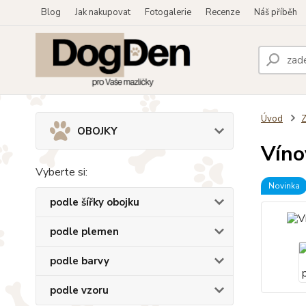
Blog
Jak nakupovat
Fotogalerie
Recenze
Náš příběh
Úvod
OBOJKY
Víno
Vyberte si:
Novinka
podle šířky obojku
podle plemen
podle barvy
podle vzoru