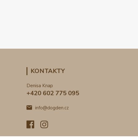
KONTAKTY
Denisa Knap
+420 602 775 095
info@dogden.cz