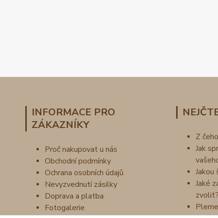
INFORMACE PRO
NEJČTE
ZÁKAZNÍKY
Z čeh
Jak sp
Proč nakupovat u nás
vašeh
Obchodní podmínky
Jakou 
Ochrana osobních údajů
Jaké z
Nevyzvednutí zásilky
zvolit
Doprava a platba
Pleme
Fotogalerie