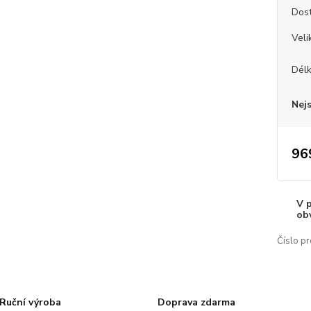
Dos
Veli
Dél
Nej
96
V 
ob
Číslo pr
Ruční výroba
Doprava zdarma