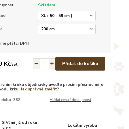
tupnost
Skladem
kost
ka
sme plátci DPH
9 Kč
Přidat do košíku
/
set
prvním kroku objednávky uveďte prosím přesnou míru
vodu krku.
Jak správně změřit?
oduktu:
382
Hlídat cenu / dostupnost
S Vámi již od roku
Lokální výroba
2019