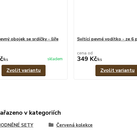
pevný obojek se srdíčky - šíře
Svítící pevné vodítko - ze 6
cena od
č
349 Kč
skladem
/
ks
/
ks
Zvolit variantu
Zvolit variantu
zařazeno v kategoriích
ODNĚNÉ SETY
Červená kolekce