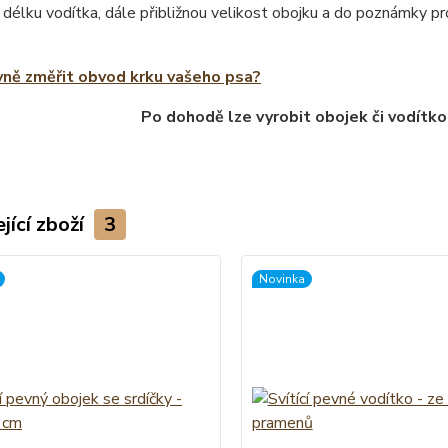
 délku vodítka, dále přibližnou velikost obojku a do poznámky 
vně změřit obvod krku vašeho psa?
Po dohodě lze vyrobit obojek či vodítko
jící zboží
3
Novinka