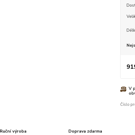
Dos
Veli
Dél
Nej
91
V 
ob
Číslo pr
Ruční výroba
Doprava zdarma