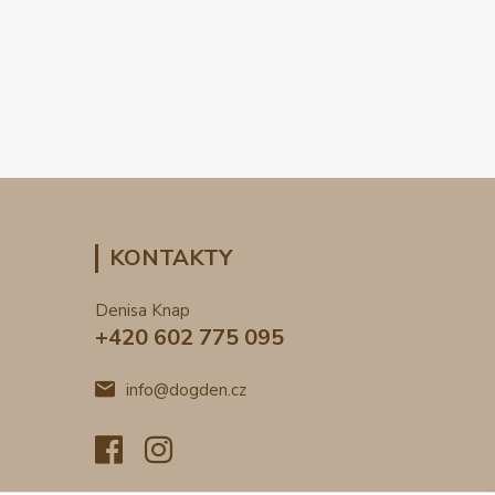
KONTAKTY
Denisa Knap
+420 602 775 095
info@dogden.cz