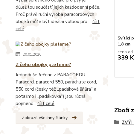
důležitou součástí jejich každodenní péče.
Proč právě ruční výroba paracordových
obojků může být ideální volbou pro ...
číst
celé
Svítící 
1,8 cm
cena od
20.01.2020
339 K
Z čeho obojky pleteme?
Jednoduše řečeno z PARACORDU.
Paracord, paracord 550, parachute cord,
550 cord (česky též „padáková šňůra“ a
potažmo i „padákovka“) jsou různá
pojmeno...
číst celé
Zboží 
Zobrazit všechny články
ZVÝH