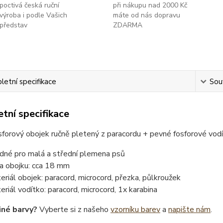
poctivá česká ruční
při nákupu nad 2000 Kč
výroba i podle Vašich
máte od nás dopravu
představ
ZDARMA
etní specifikace
Souv
tní specifikace
forový obojek ručně pletený z paracordu + pevné fosforové vod
dné pro malá a střední plemena psů
ka obojku: cca 18 mm
eriál obojek: paracord, microcord, přezka, půlkroužek
eriál vodítko: paracord, microcord, 1x karabina
iné barvy?
Vyberte si z našeho
vzorníku barev
a
napište nám
.