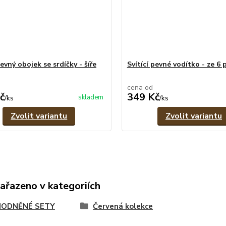
pevný obojek se srdíčky - šíře
Svítící pevné vodítko - ze 6
cena od
č
349 Kč
skladem
/
ks
/
ks
Zvolit variantu
Zvolit variantu
zařazeno v kategoriích
ODNĚNÉ SETY
Červená kolekce