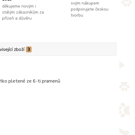
svým nákupem
děkujeme novým i
podporujete českou
stálým zákazníkům za
tvorbu
přízeň a důvěru
isející zboží
3
ítko pletené ze 6-ti pramenů