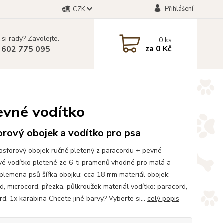
Přihlášení
CZK
 si rady? Zavolejte.
0
ks
za
0 Kč
 602 775 095
pevné vodítko
rový obojek a vodítko pro psa
osforový obojek ručně pletený z paracordu + pevné
vé vodítko pletené ze 6-ti pramenů vhodné pro malá a
 plemena psů šířka obojku: cca 18 mm materiál obojek:
d, microcord, přezka, půlkroužek materiál vodítko: paracord,
rd, 1x karabina Chcete jiné barvy? Vyberte si...
celý popis