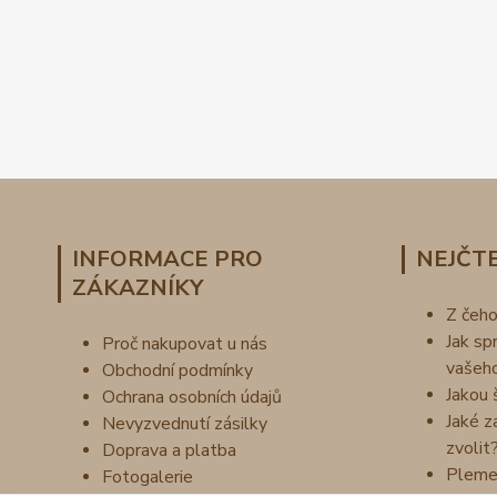
INFORMACE PRO
NEJČTE
ZÁKAZNÍKY
Z čeh
Jak sp
Proč nakupovat u nás
vašeh
Obchodní podmínky
Jakou 
Ochrana osobních údajů
Jaké z
Nevyzvednutí zásilky
zvolit
Doprava a platba
Pleme
Fotogalerie