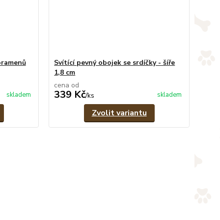
 pramenů
Svítící pevný obojek se srdíčky - šíře
1,8 cm
cena od
339 Kč
skladem
skladem
/
ks
Zvolit variantu