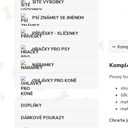
ŠITÉ VÝROBKY
PSÍ ZNÁMKY SE JMÉNEM
PŘÍVĚSKY - KLÍČENKY
Kompl
HRAČKY PRO PSY
Komple
NÁRAMKY
Pevný fos
OHLÁVKY PRO KONĚ
vho
šíř
mat
DOPLŇKY
mat
DÁRKOVÉ POUKAZY
Chcete j