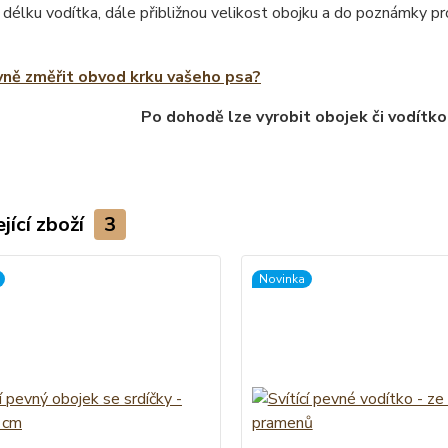
 délku vodítka, dále přibližnou velikost obojku a do poznámky 
vně změřit obvod krku vašeho psa?
Po dohodě lze vyrobit obojek či vodítko
jící zboží
3
Novinka