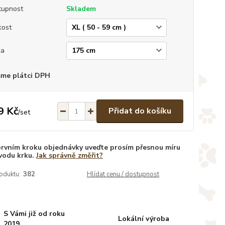
tupnost
Skladem
kost
ka
sme plátci DPH
9 Kč
Přidat do košíku
/
set
prvním kroku objednávky uveďte prosím přesnou míru
vodu krku.
Jak správně změřit?
oduktu:
382
Hlídat cenu / dostupnost
S Vámi již od roku
Lokální výroba
2019