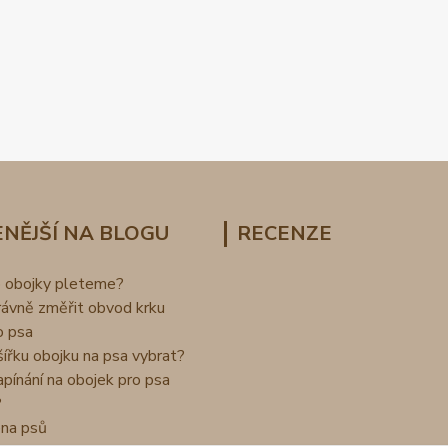
NĚJŠÍ NA BLOGU
RECENZE
o obojky pleteme?
rávně změřit obvod krku
o psa
šířku obojku na psa vybrat?
apínání na obojek pro psa
?
na psů