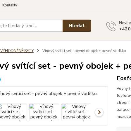
Kontakty
Nevíte
Hledat
+420
ZVÝHODNĚNÉ SETY
Vínový svítící set - pevný obojek + pevné vodítko
vý svítící set - pevný obojek + 
Fosfo
Pevný f
fosforo
střední
paracor
microco