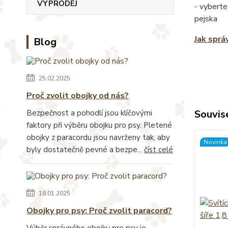
VÝPRODEJ
- vyberte
pejska
Jak sprá
Blog
25.02.2025
Proč zvolit obojky od nás?
Souvise
Bezpečnost a pohodlí jsou klíčovými
faktory při výběru obojku pro psy. Pletené
obojky z paracordu jsou navrženy tak, aby
Novinka
byly dostatečně pevné a bezpe...
číst celé
18.01.2025
Obojky pro psy: Proč zvolit paracord?
Výběr správného obojku pro psy je