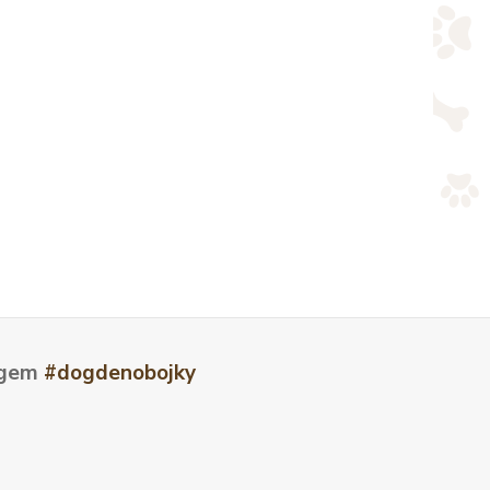
tagem
#dogdenobojky