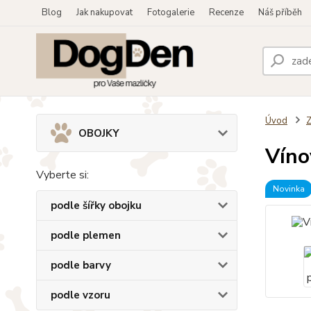
Blog
Jak nakupovat
Fotogalerie
Recenze
Náš příběh
Úvod
OBOJKY
Víno
Vyberte si:
Novinka
podle šířky obojku
podle plemen
podle barvy
podle vzoru