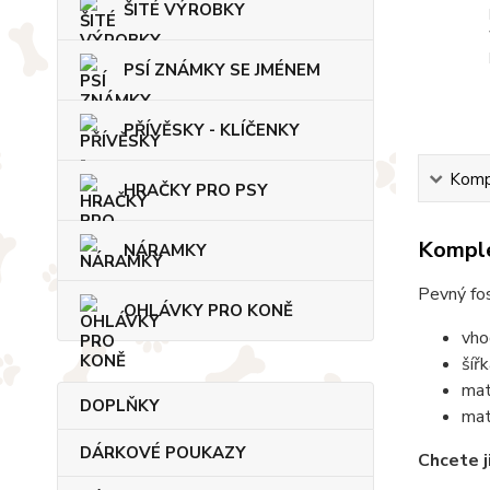
ŠITÉ VÝROBKY
PSÍ ZNÁMKY SE JMÉNEM
PŘÍVĚSKY - KLÍČENKY
Kompl
HRAČKY PRO PSY
Komple
NÁRAMKY
Pevný fos
OHLÁVKY PRO KONĚ
vho
šíř
mat
DOPLŇKY
mat
DÁRKOVÉ POUKAZY
Chcete j