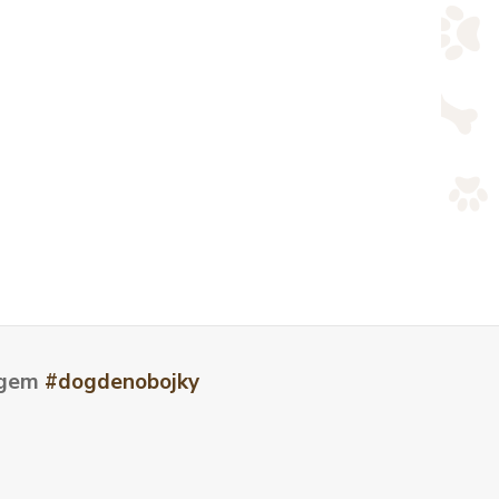
tagem
#dogdenobojky