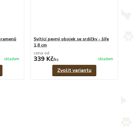
 pramenů
Svítící pevný obojek se srdíčky - šíře
1,8 cm
cena od
339 Kč
skladem
skladem
/
ks
Zvolit variantu