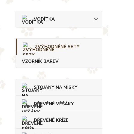
VODÍTKA
ZVÝHODNĚNÉ SETY
VZORNÍK BAREV
STOJANY NA MISKY
DŘEVĚNÉ VĚŠÁKY
DŘEVĚNÉ KŘÍŽE