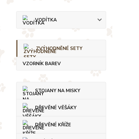
VODÍTKA
ZVÝHODNĚNÉ SETY
VZORNÍK BAREV
STOJANY NA MISKY
DŘEVĚNÉ VĚŠÁKY
DŘEVĚNÉ KŘÍŽE