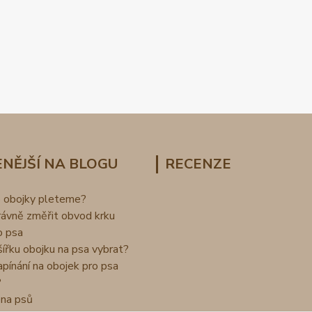
NĚJŠÍ NA BLOGU
RECENZE
o obojky pleteme?
rávně změřit obvod krku
o psa
šířku obojku na psa vybrat?
apínání na obojek pro psa
?
na psů