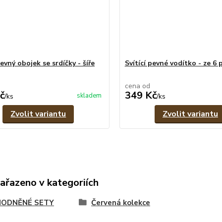
pevný obojek se srdíčky - šíře
Svítící pevné vodítko - ze 6
cena od
č
349 Kč
skladem
/
ks
/
ks
Zvolit variantu
Zvolit variantu
zařazeno v kategoriích
ODNĚNÉ SETY
Červená kolekce