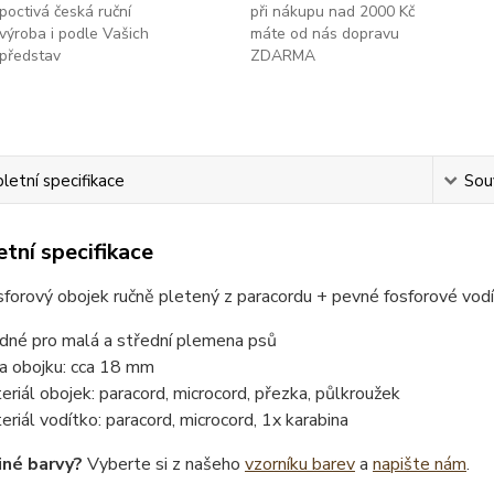
poctivá česká ruční
při nákupu nad 2000 Kč
výroba i podle Vašich
máte od nás dopravu
představ
ZDARMA
etní specifikace
Souv
tní specifikace
forový obojek ručně pletený z paracordu + pevné fosforové vod
dné pro malá a střední plemena psů
ka obojku: cca 18 mm
eriál obojek: paracord, microcord, přezka, půlkroužek
eriál vodítko: paracord, microcord, 1x karabina
iné barvy?
Vyberte si z našeho
vzorníku barev
a
napište nám
.