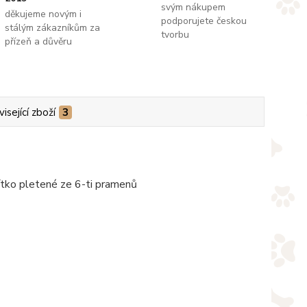
svým nákupem
děkujeme novým i
podporujete českou
stálým zákazníkům za
tvorbu
přízeň a důvěru
isející zboží
3
ítko pletené ze 6-ti pramenů