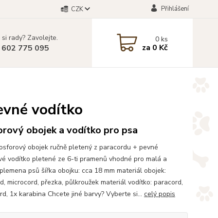
Přihlášení
CZK
 si rady? Zavolejte.
0
ks
za
0 Kč
 602 775 095
pevné vodítko
rový obojek a vodítko pro psa
osforový obojek ručně pletený z paracordu + pevné
vé vodítko pletené ze 6-ti pramenů vhodné pro malá a
 plemena psů šířka obojku: cca 18 mm materiál obojek:
d, microcord, přezka, půlkroužek materiál vodítko: paracord,
rd, 1x karabina Chcete jiné barvy? Vyberte si...
celý popis