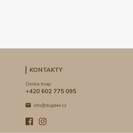
KONTAKTY
Denisa Knap
+420 602 775 095
info@dogden.cz