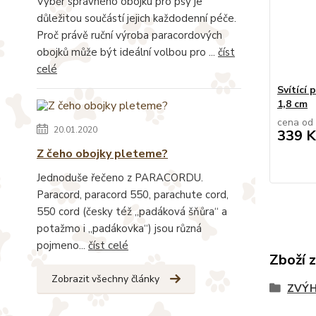
Výběr správného obojku pro psy je
důležitou součástí jejich každodenní péče.
Proč právě ruční výroba paracordových
obojků může být ideální volbou pro ...
číst
celé
Svítící 
1,8 cm
cena od
20.01.2020
339 K
Z čeho obojky pleteme?
Jednoduše řečeno z PARACORDU.
Paracord, paracord 550, parachute cord,
550 cord (česky též „padáková šňůra“ a
potažmo i „padákovka“) jsou různá
pojmeno...
číst celé
Zboží 
Zobrazit všechny články
ZVÝH