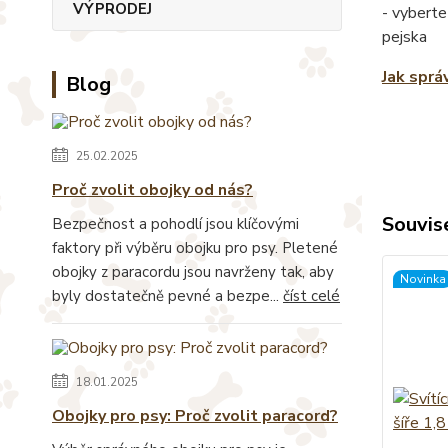
VÝPRODEJ
- vyberte
pejska
Jak sprá
Blog
25.02.2025
Proč zvolit obojky od nás?
Souvise
Bezpečnost a pohodlí jsou klíčovými
faktory při výběru obojku pro psy. Pletené
obojky z paracordu jsou navrženy tak, aby
Novinka
byly dostatečně pevné a bezpe...
číst celé
18.01.2025
Obojky pro psy: Proč zvolit paracord?