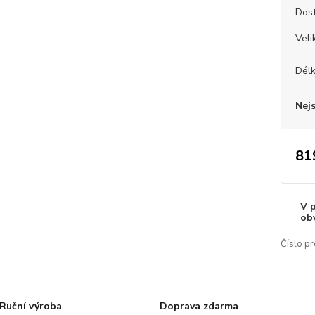
Dos
Veli
Dél
Nej
81
V 
ob
Číslo pr
Ruční výroba
Doprava zdarma