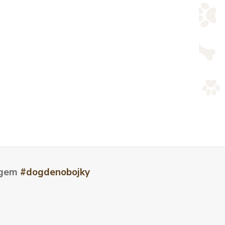
tagem
#dogdenobojky