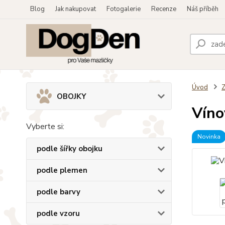
Blog
Jak nakupovat
Fotogalerie
Recenze
Náš příběh
Úvod
OBOJKY
Víno
Vyberte si:
Novinka
podle šířky obojku
podle plemen
podle barvy
podle vzoru