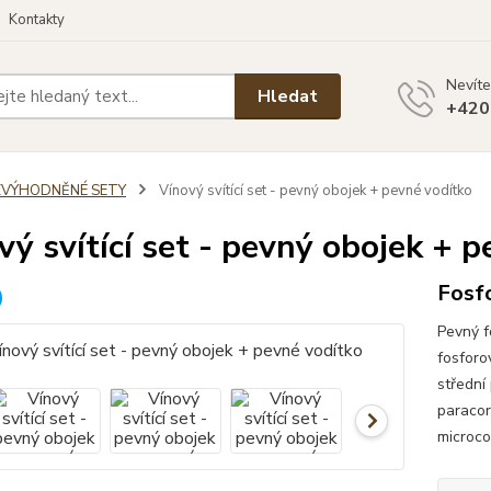
Kontakty
Nevíte
Hledat
+420
ZVÝHODNĚNÉ SETY
Vínový svítící set - pevný obojek + pevné vodítko
vý svítící set - pevný obojek + 
Fosfo
Pevný f
fosforo
střední
paracor
microco