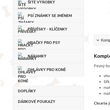
ŠITÉ VÝROBKY
PSÍ ZNÁMKY SE JMÉNEM
PŘÍVĚSKY - KLÍČENKY
Kompl
HRAČKY PRO PSY
Komple
NÁRAMKY
Pevný fos
OHLÁVKY PRO KONĚ
vho
šíř
mat
DOPLŇKY
mat
DÁRKOVÉ POUKAZY
Chcete j