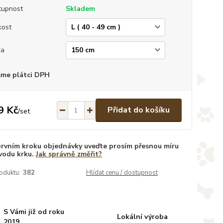
tupnost
Skladem
kost
ka
sme plátci DPH
9 Kč
Přidat do košíku
/
set
prvním kroku objednávky uveďte prosím přesnou míru
vodu krku.
Jak správně změřit?
oduktu:
382
Hlídat cenu / dostupnost
S Vámi již od roku
Lokální výroba
2019