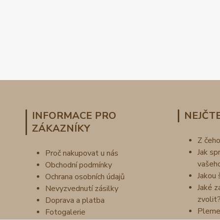
INFORMACE PRO
NEJČTE
ZÁKAZNÍKY
Z čeh
Jak sp
Proč nakupovat u nás
vašeh
Obchodní podmínky
Jakou 
Ochrana osobních údajů
Jaké z
Nevyzvednutí zásilky
zvolit
Doprava a platba
Pleme
Fotogalerie