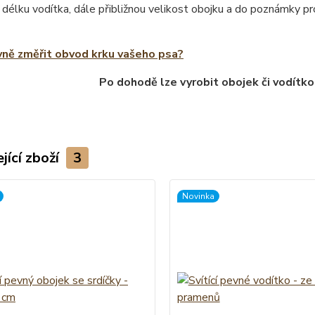
 délku vodítka, dále přibližnou velikost obojku a do poznámky 
vně změřit obvod krku vašeho psa?
Po dohodě lze vyrobit obojek či vodítko
jící zboží
3
Novinka