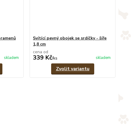
 pramenů
Svítící pevný obojek se srdíčky - šíře
1,8 cm
cena od
339 Kč
skladem
skladem
/
ks
Zvolit variantu