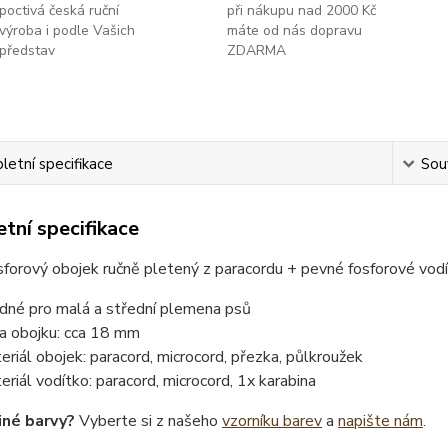
poctivá česká ruční
při nákupu nad 2000 Kč
výroba i podle Vašich
máte od nás dopravu
představ
ZDARMA
etní specifikace
Souv
tní specifikace
forový obojek ručně pletený z paracordu + pevné fosforové vod
dné pro malá a střední plemena psů
ka obojku: cca 18 mm
eriál obojek: paracord, microcord, přezka, půlkroužek
eriál vodítko: paracord, microcord, 1x karabina
iné barvy?
Vyberte si z našeho
vzorníku barev
a
napište nám
.