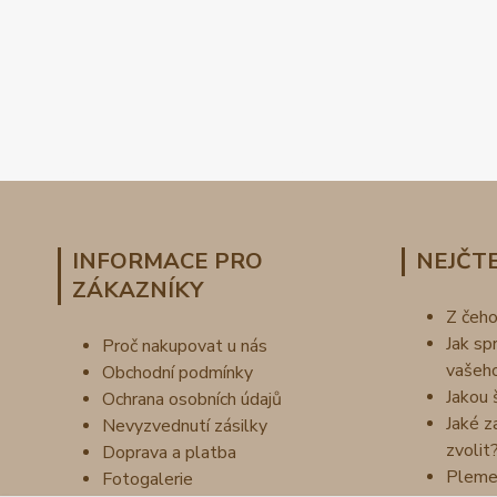
INFORMACE PRO
NEJČTE
ZÁKAZNÍKY
Z čeh
Jak sp
Proč nakupovat u nás
vašeh
Obchodní podmínky
Jakou 
Ochrana osobních údajů
Jaké z
Nevyzvednutí zásilky
zvolit
Doprava a platba
Pleme
Fotogalerie