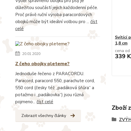
Výběr správného obojku pro psy je
důležitou součástí jejich každodenní péče.
Proč právě ruční výroba paracordových
obojků může být ideální volbou pro ...
číst
celé
Svítící 
1,8 cm
cena od
20.01.2020
339 K
Z čeho obojky pleteme?
Jednoduše řečeno z PARACORDU.
Paracord, paracord 550, parachute cord,
550 cord (česky též „padáková šňůra“ a
potažmo i „padákovka“) jsou různá
pojmeno...
číst celé
Zboží 
Zobrazit všechny články
ZVÝH