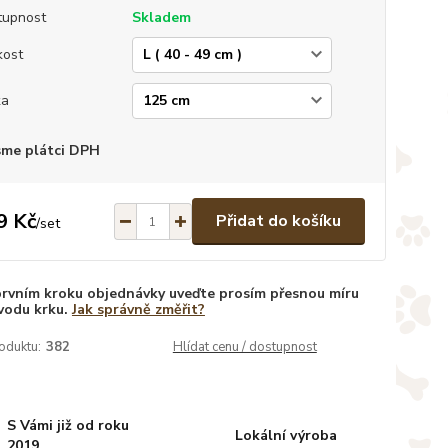
tupnost
Skladem
kost
ka
sme plátci DPH
9 Kč
Přidat do košíku
/
set
prvním kroku objednávky uveďte prosím přesnou míru
vodu krku.
Jak správně změřit?
oduktu:
382
Hlídat cenu / dostupnost
S Vámi již od roku
Lokální výroba
2019