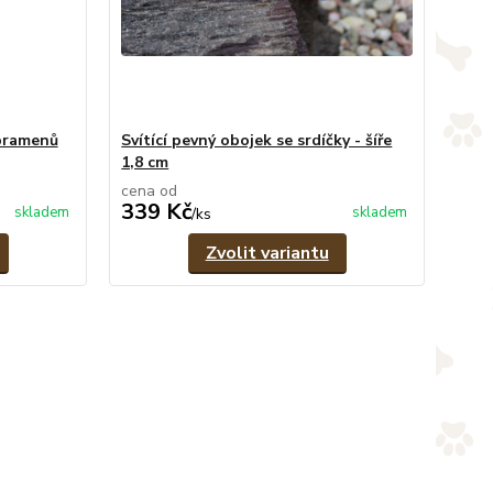
 pramenů
Svítící pevný obojek se srdíčky - šíře
1,8 cm
cena od
339 Kč
skladem
skladem
/
ks
Zvolit variantu