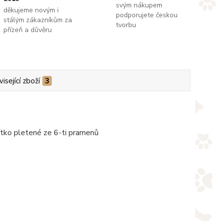
svým nákupem
děkujeme novým i
podporujete českou
stálým zákazníkům za
tvorbu
přízeň a důvěru
isející zboží
3
ítko pletené ze 6-ti pramenů