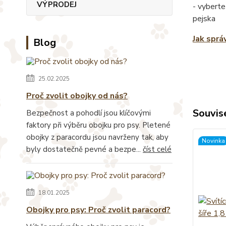
VÝPRODEJ
- vyberte
pejska
Jak sprá
Blog
25.02.2025
Proč zvolit obojky od nás?
Souvise
Bezpečnost a pohodlí jsou klíčovými
faktory při výběru obojku pro psy. Pletené
obojky z paracordu jsou navrženy tak, aby
Novinka
byly dostatečně pevné a bezpe...
číst celé
18.01.2025
Obojky pro psy: Proč zvolit paracord?