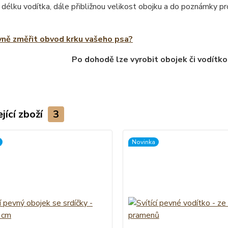
 délku vodítka, dále přibližnou velikost obojku a do poznámky 
vně změřit obvod krku vašeho psa?
Po dohodě lze vyrobit obojek či vodítko
jící zboží
3
Novinka