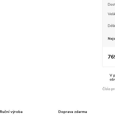
Dos
Veli
Dél
Nej
76
V 
ob
Číslo pr
Ruční výroba
Doprava zdarma