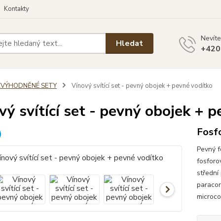
Kontakty
Nevíte
Hledat
+420
ZVÝHODNĚNÉ SETY
Vínový svítící set - pevný obojek + pevné vodítko
vý svítící set - pevný obojek + 
Fosfo
Pevný f
fosforo
střední
paracor
microco