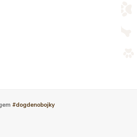
tagem
#dogdenobojky