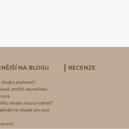
NĚJŠÍ NA BLOGU
RECENZE
o obojky pleteme?
rávně změřit obvod krku
o psa
šířku obojku na psa vybrat?
apínání na obojek pro psa
?
na psů