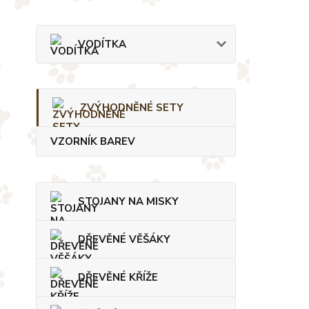
VODÍTKA
ZVÝHODNĚNÉ SETY
VZORNÍK BAREV
STOJANY NA MISKY
DŘEVĚNÉ VĚŠÁKY
DŘEVĚNÉ KŘÍŽE