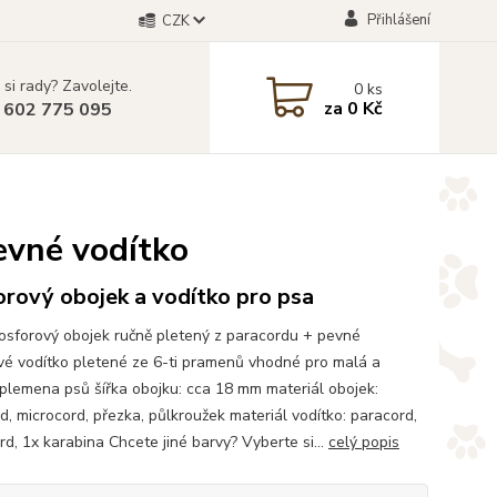
Přihlášení
CZK
 si rady? Zavolejte.
0
ks
za
0 Kč
 602 775 095
pevné vodítko
rový obojek a vodítko pro psa
osforový obojek ručně pletený z paracordu + pevné
vé vodítko pletené ze 6-ti pramenů vhodné pro malá a
 plemena psů šířka obojku: cca 18 mm materiál obojek:
d, microcord, přezka, půlkroužek materiál vodítko: paracord,
rd, 1x karabina Chcete jiné barvy? Vyberte si...
celý popis