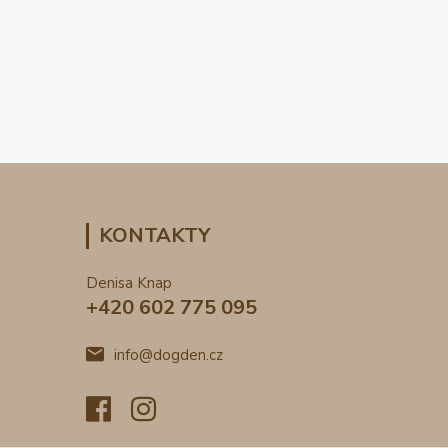
KONTAKTY
Denisa Knap
+420 602 775 095
info@dogden.cz