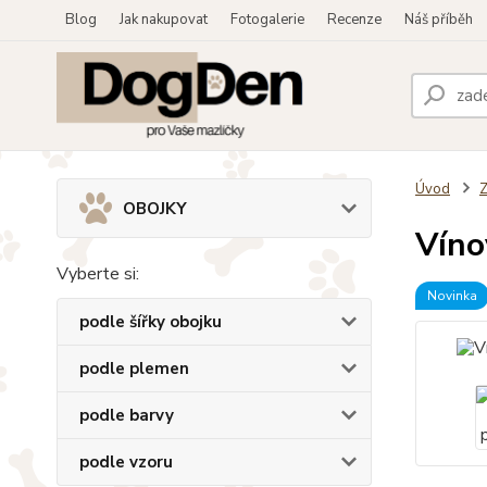
Blog
Jak nakupovat
Fotogalerie
Recenze
Náš příběh
Úvod
OBOJKY
Víno
Vyberte si:
Novinka
podle šířky obojku
podle plemen
podle barvy
podle vzoru