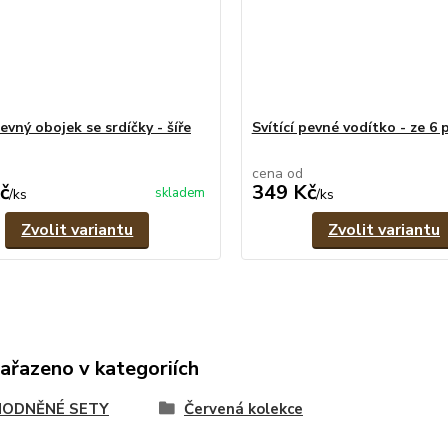
pevný obojek se srdíčky - šíře
Svítící pevné vodítko - ze 6
cena od
č
349 Kč
skladem
/
ks
/
ks
Zvolit variantu
Zvolit variantu
zařazeno v kategoriích
ODNĚNÉ SETY
Červená kolekce