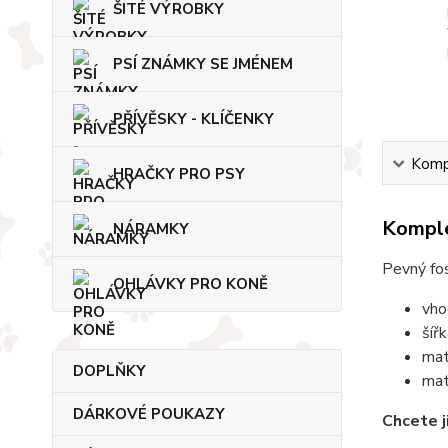
ŠITÉ VÝROBKY
PSÍ ZNÁMKY SE JMÉNEM
PŘÍVĚSKY - KLÍČENKY
Kompl
HRAČKY PRO PSY
Komple
NÁRAMKY
Pevný fos
OHLÁVKY PRO KONĚ
vho
šíř
mat
DOPLŇKY
mat
DÁRKOVÉ POUKAZY
Chcete j