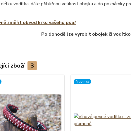
 délku vodítka, dále přibližnou velikost obojku a do poznámky 
vně změřit obvod krku vašeho psa?
Po dohodě lze vyrobit obojek či vodítko
jící zboží
3
Novinka