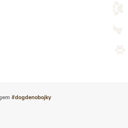
tagem
#dogdenobojky