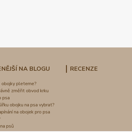
NĚJŠÍ NA BLOGU
RECENZE
o obojky pleteme?
rávně změřit obvod krku
o psa
šířku obojku na psa vybrat?
apínání na obojek pro psa
?
na psů