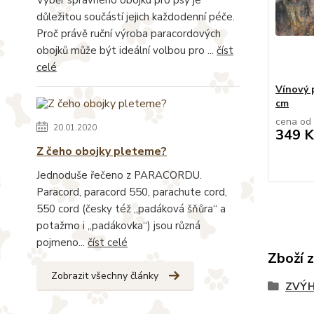
důležitou součástí jejich každodenní péče.
Proč právě ruční výroba paracordových
obojků může být ideální volbou pro ...
číst
celé
Vínový 
cm
cena od
20.01.2020
349 K
Z čeho obojky pleteme?
Jednoduše řečeno z PARACORDU.
Paracord, paracord 550, parachute cord,
550 cord (česky též „padáková šňůra“ a
potažmo i „padákovka“) jsou různá
pojmeno...
číst celé
Zboží 
Zobrazit všechny články
ZVÝH