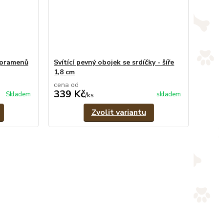
 pramenů
Svítící pevný obojek se srdíčky - šíře
1,8 cm
cena od
339 Kč
Skladem
skladem
/
ks
Zvolit variantu