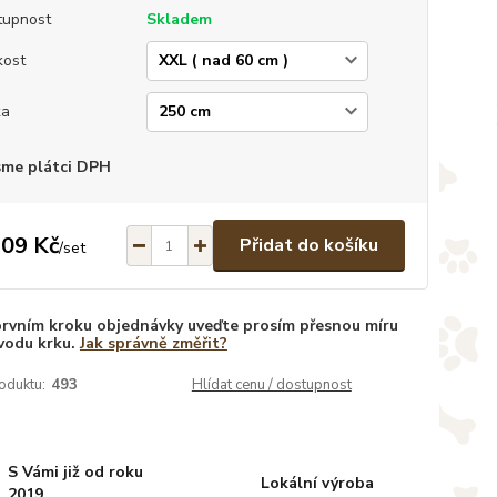
tupnost
Skladem
kost
ka
sme plátci DPH
109 Kč
Přidat do košíku
/
set
prvním kroku objednávky uveďte prosím přesnou míru
vodu krku.
Jak správně změřit?
oduktu:
493
Hlídat cenu / dostupnost
S Vámi již od roku
Lokální výroba
2019