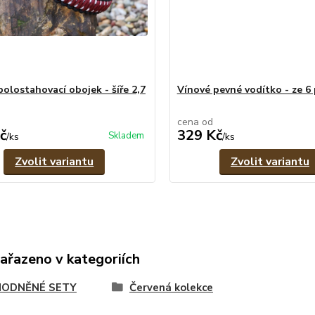
polostahovací obojek - šíře 2,7
Vínové pevné vodítko - ze 6
cena od
č
329 Kč
Skladem
/
ks
/
ks
Zvolit variantu
Zvolit variantu
zařazeno v kategoriích
ODNĚNÉ SETY
Červená kolekce