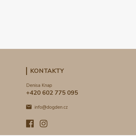
KONTAKTY
Denisa Knap
+420 602 775 095
info@dogden.cz