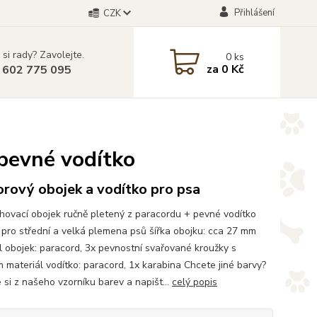
Přihlášení
CZK
 si rady? Zavolejte.
0
ks
za
0 Kč
 602 775 095
 pevné vodítko
rový obojek a vodítko pro psa
hovací obojek ručně pletený z paracordu + pevné vodítko
pro střední a velká plemena psů šířka obojku: cca 27 mm
l obojek: paracord, 3x pevnostní svařované kroužky s
m materiál vodítko: paracord, 1x karabina Chcete jiné barvy?
 si z našeho vzorníku barev a napišt...
celý popis