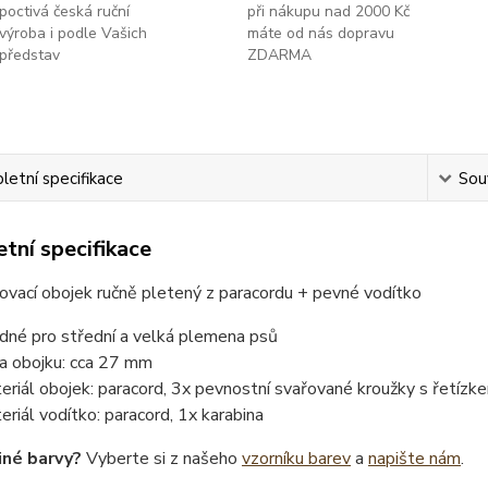
poctivá česká ruční
při nákupu nad 2000 Kč
výroba i podle Vašich
máte od nás dopravu
představ
ZDARMA
etní specifikace
Souv
tní specifikace
ovací obojek ručně pletený z paracordu + pevné vodítko
dné pro střední a velká plemena psů
ka obojku: cca 27 mm
eriál obojek: paracord, 3x pevnostní svařované kroužky s řetízk
eriál vodítko: paracord, 1x karabina
iné barvy?
Vyberte si z našeho
vzorníku barev
a
napište nám
.