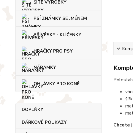
ŠITÉ VÝROBKY
PSÍ ZNÁMKY SE JMÉNEM
PŘÍVĚSKY - KLÍČENKY
Kompl
HRAČKY PRO PSY
Komple
NÁRAMKY
Polostah
OHLÁVKY PRO KONĚ
vho
šíř
mat
DOPLŇKY
mat
DÁRKOVÉ POUKAZY
Chcete j