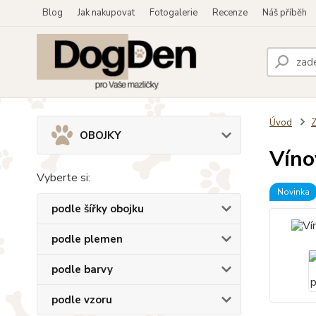
Blog
Jak nakupovat
Fotogalerie
Recenze
Náš příběh
Úvod
OBOJKY
Víno
Vyberte si:
Novinka
podle šířky obojku
podle plemen
podle barvy
podle vzoru