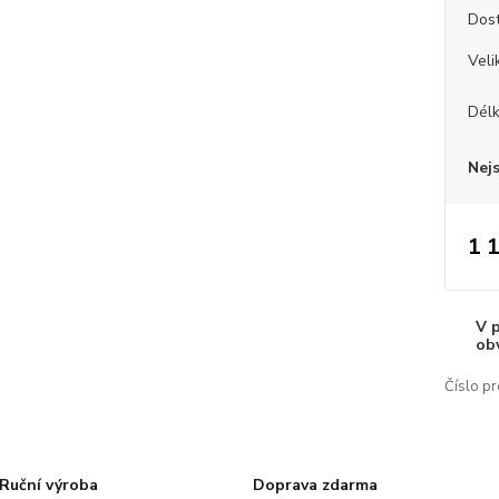
Dos
Veli
Dél
Nej
1 
V 
ob
Číslo pr
Ruční výroba
Doprava zdarma