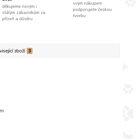
svým nákupem
děkujeme novým i
podporujete českou
stálým zákazníkům za
tvorbu
přízeň a důvěru
isející zboží
3
em