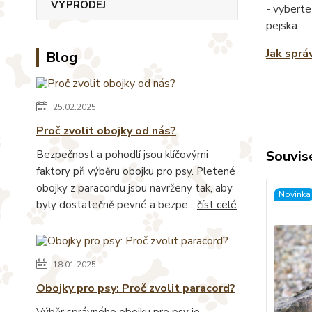
VÝPRODEJ
- vyberte
pejska
Jak sprá
Blog
25.02.2025
Proč zvolit obojky od nás?
Souvise
Bezpečnost a pohodlí jsou klíčovými
faktory při výběru obojku pro psy. Pletené
obojky z paracordu jsou navrženy tak, aby
Novinka
byly dostatečně pevné a bezpe...
číst celé
18.01.2025
Obojky pro psy: Proč zvolit paracord?
Výběr správného obojku pro psy je