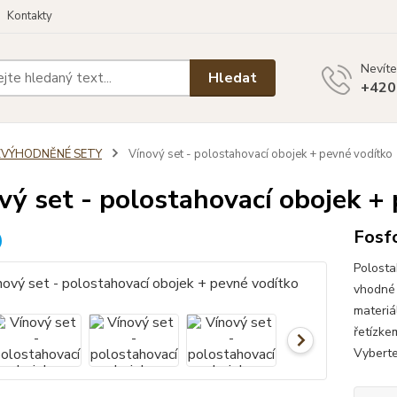
Kontakty
Nevíte
Hledat
+420
ZVÝHODNĚNÉ SETY
Vínový set - polostahovací obojek + pevné vodítko
vý set - polostahovací obojek +
Fosfo
Polosta
vhodné 
materiá
řetízke
Vyberte