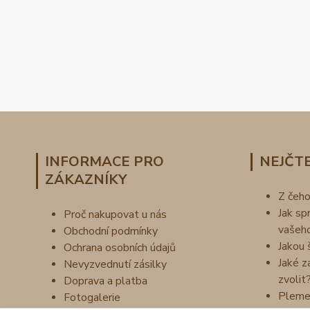
INFORMACE PRO
NEJČTE
ZÁKAZNÍKY
Z čeh
Jak sp
Proč nakupovat u nás
vašeh
Obchodní podmínky
Jakou 
Ochrana osobních údajů
Jaké z
Nevyzvednutí zásilky
zvolit
Doprava a platba
Pleme
Fotogalerie