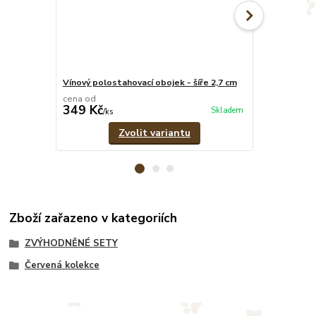
Vínový polostahovací obojek - šíře 2,7 cm
Vínové pevné
cena od
cena od
349 Kč
329 Kč
Skladem
/
ks
/
ks
Zvolit variantu
Zboží zařazeno v kategoriích
ZVÝHODNĚNÉ SETY
Červená kolekce