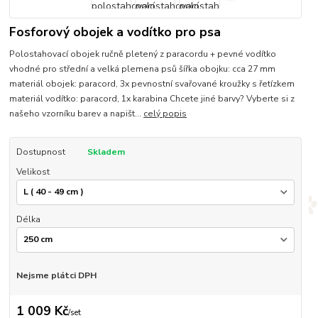
Fosforový obojek a vodítko pro psa
Polostahovací obojek ručně pletený z paracordu + pevné vodítko
vhodné pro střední a velká plemena psů šířka obojku: cca 27 mm
materiál obojek: paracord, 3x pevnostní svařované kroužky s řetízkem
materiál vodítko: paracord, 1x karabina Chcete jiné barvy? Vyberte si z
našeho vzorníku barev a napišt...
celý popis
Dostupnost
Skladem
Velikost
Délka
Nejsme plátci DPH
1 009 Kč
/
set