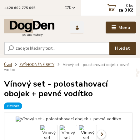
0
ks
CZK
+420 602 775 095
za
0 Kč
Menu
Hledat
Úvod
ZVÝHODNĚNÉ SETY
Vínový set - polostahovací obojek + pevné
vodítko
Vínový set - polostahovací
obojek + pevné vodítko
Novinka