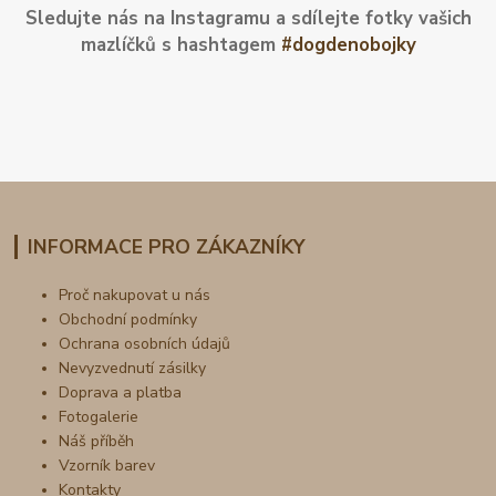
Sledujte nás na Instagramu a sdílejte fotky vašich
mazlíčků s hashtagem
#dogdenobojky
INFORMACE PRO ZÁKAZNÍKY
Proč nakupovat u nás
Obchodní podmínky
Ochrana osobních údajů
Nevyzvednutí zásilky
Doprava a platba
Fotogalerie
Náš příběh
Vzorník barev
Kontakty