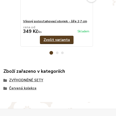
Vínový polostahovací obojek - šíře 2,7 cm
Vínové pevné
cena od
cena od
349 Kč
329 Kč
Skladem
/
ks
/
ks
Zvolit variantu
Zboží zařazeno v kategoriích
ZVÝHODNĚNÉ SETY
Červená kolekce