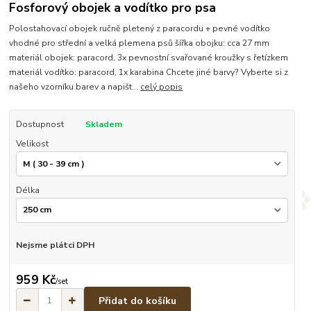
Fosforový obojek a vodítko pro psa
Polostahovací obojek ručně pletený z paracordu + pevné vodítko
vhodné pro střední a velká plemena psů šířka obojku: cca 27 mm
materiál obojek: paracord, 3x pevnostní svařované kroužky s řetízkem
materiál vodítko: paracord, 1x karabina Chcete jiné barvy? Vyberte si z
našeho vzorníku barev a napišt...
celý popis
Dostupnost
Skladem
Velikost
Délka
Nejsme plátci DPH
959 Kč
/
set
Přidat do košíku