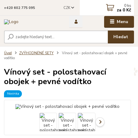
0
ks
CZK
+420 602 775 095
za
0 Kč
Menu
Hledat
Úvod
ZVÝHODNĚNÉ SETY
Vínový set - polostahovací obojek + pevné
vodítko
Vínový set - polostahovací
obojek + pevné vodítko
Novinka