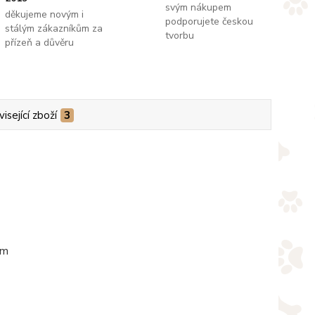
svým nákupem
děkujeme novým i
podporujete českou
stálým zákazníkům za
tvorbu
přízeň a důvěru
isející zboží
3
em