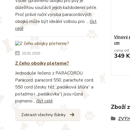
Výběr správného obojku pro psy je
důležitou součástí jejich každodenní péče.
Proč právě ruční výroba paracordových
obojků může být ideální volbou pro ...
číst
celé
Vínový 
cm
cena od
20.01.2020
349 K
Z čeho obojky pleteme?
Jednoduše řečeno z PARACORDU.
Paracord, paracord 550, parachute cord,
550 cord (česky též „padáková šňůra“ a
potažmo i „padákovka“) jsou různá
pojmeno...
číst celé
Zboží 
Zobrazit všechny články
ZVÝH