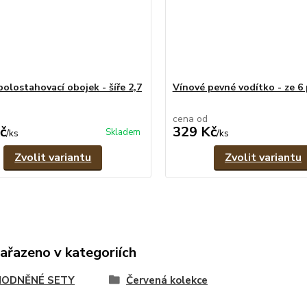
polostahovací obojek - šíře 2,7
Vínové pevné vodítko - ze 6
cena od
č
329 Kč
Skladem
/
ks
/
ks
Zvolit variantu
Zvolit variantu
zařazeno v kategoriích
ODNĚNÉ SETY
Červená kolekce