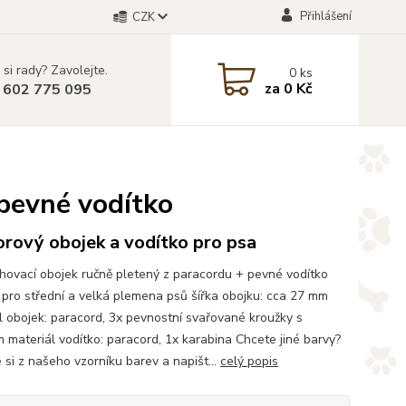
Přihlášení
CZK
 si rady? Zavolejte.
0
ks
za
0 Kč
 602 775 095
 pevné vodítko
rový obojek a vodítko pro psa
hovací obojek ručně pletený z paracordu + pevné vodítko
pro střední a velká plemena psů šířka obojku: cca 27 mm
l obojek: paracord, 3x pevnostní svařované kroužky s
m materiál vodítko: paracord, 1x karabina Chcete jiné barvy?
 si z našeho vzorníku barev a napišt...
celý popis