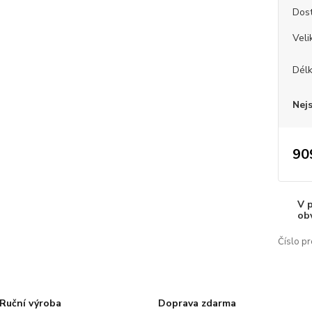
Dos
Veli
Dél
Nej
90
V 
ob
Číslo pr
Ruční výroba
Doprava zdarma