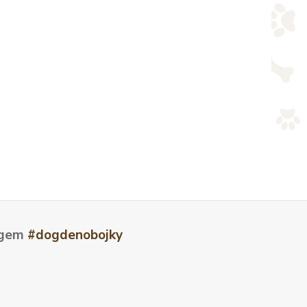
tagem
#dogdenobojky