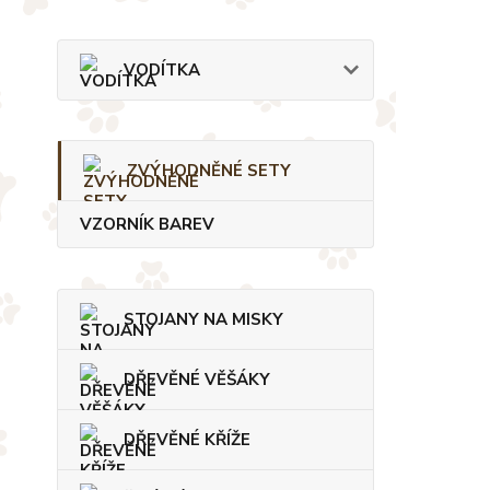
VODÍTKA
ZVÝHODNĚNÉ SETY
VZORNÍK BAREV
STOJANY NA MISKY
DŘEVĚNÉ VĚŠÁKY
DŘEVĚNÉ KŘÍŽE