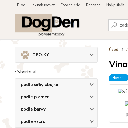
Blog
Jak nakupovat
Fotogalerie
Recenze
Náš příběh
Úvod
OBOJKY
Víno
Vyberte si:
Novinka
podle šířky obojku
podle plemen
podle barvy
podle vzoru