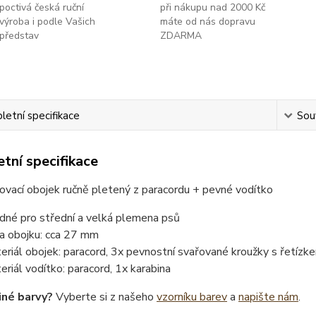
poctivá česká ruční
při nákupu nad 2000 Kč
výroba i podle Vašich
máte od nás dopravu
představ
ZDARMA
etní specifikace
Souv
tní specifikace
ovací obojek ručně pletený z paracordu + pevné vodítko
dné pro střední a velká plemena psů
ka obojku: cca 27 mm
eriál obojek: paracord, 3x pevnostní svařované kroužky s řetízk
eriál vodítko: paracord, 1x karabina
iné barvy?
Vyberte si z našeho
vzorníku barev
a
napište nám
.