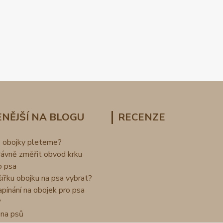
NĚJŠÍ NA BLOGU
RECENZE
o obojky pleteme?
rávně změřit obvod krku
o psa
šířku obojku na psa vybrat?
apínání na obojek pro psa
?
na psů