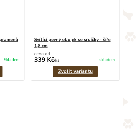
 pramenů
Svítící pevný obojek se srdíčky - šíře
1,8 cm
cena od
339 Kč
Skladem
skladem
/
ks
Zvolit variantu