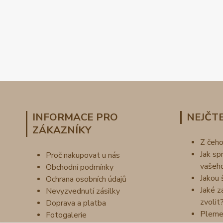
INFORMACE PRO
NEJČTE
ZÁKAZNÍKY
Z čeh
Jak sp
Proč nakupovat u nás
vašeh
Obchodní podmínky
Jakou 
Ochrana osobních údajů
Jaké z
Nevyzvednutí zásilky
zvolit
Doprava a platba
Pleme
Fotogalerie