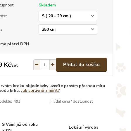
tupnost
Skladem
kost
ka
sme plátci DPH
9 Kč
Přidat do košíku
/
set
prvním kroku objednávky uveďte prosím přesnou míru
vodu krku.
Jak správně změřit?
oduktu:
493
Hlídat cenu / dostupnost
S Vámi již od roku
Lokální výroba
2019