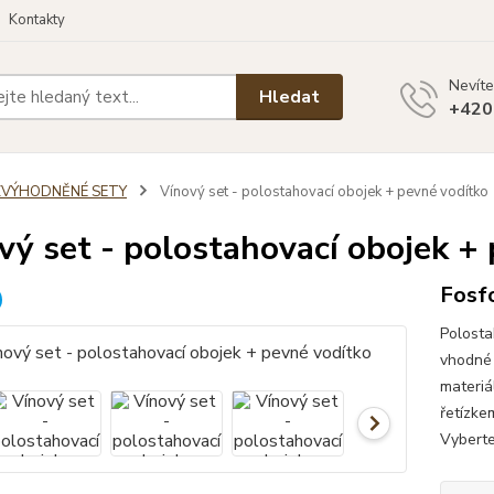
Kontakty
Nevíte
Hledat
+420
ZVÝHODNĚNÉ SETY
Vínový set - polostahovací obojek + pevné vodítko
vý set - polostahovací obojek +
Fosfo
Polosta
vhodné 
materiá
řetízke
Vyberte