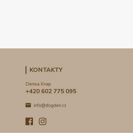
KONTAKTY
Denisa Knap
+420 602 775 095
info@dogden.cz