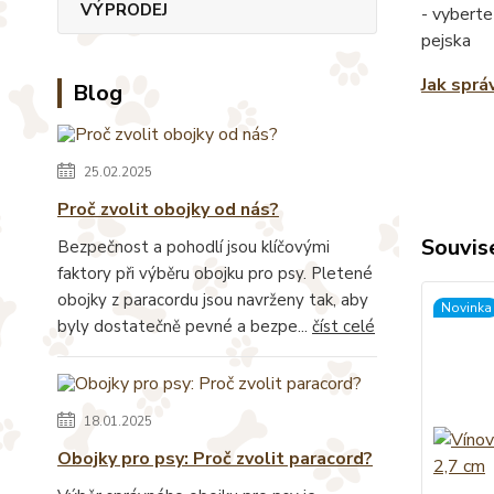
VÝPRODEJ
- vyberte
pejska
Jak sprá
Blog
25.02.2025
Proč zvolit obojky od nás?
Souvise
Bezpečnost a pohodlí jsou klíčovými
faktory při výběru obojku pro psy. Pletené
obojky z paracordu jsou navrženy tak, aby
Novinka
byly dostatečně pevné a bezpe...
číst celé
18.01.2025
Obojky pro psy: Proč zvolit paracord?