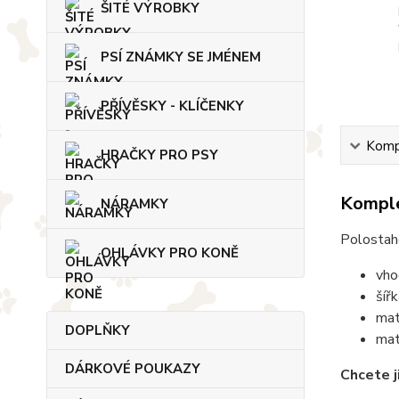
ŠITÉ VÝROBKY
PSÍ ZNÁMKY SE JMÉNEM
PŘÍVĚSKY - KLÍČENKY
Kompl
HRAČKY PRO PSY
Komple
NÁRAMKY
Polostah
OHLÁVKY PRO KONĚ
vho
šíř
mat
DOPLŇKY
mat
DÁRKOVÉ POUKAZY
Chcete j