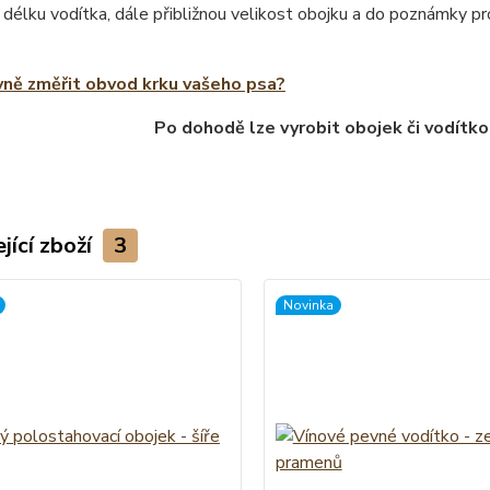
 délku vodítka, dále přibližnou velikost obojku a do poznámky 
vně změřit obvod krku vašeho psa?
Po dohodě lze vyrobit obojek či vodítko
jící zboží
3
Novinka