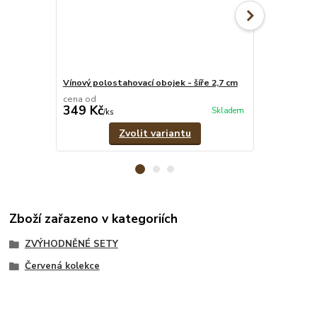
Vínový polostahovací obojek - šíře 2,7 cm
Vínové pevné
cena od
cena od
349 Kč
329 Kč
Skladem
/
ks
/
ks
Zvolit variantu
Zboží zařazeno v kategoriích
ZVÝHODNĚNÉ SETY
Červená kolekce