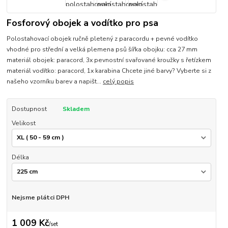
Fosforový obojek a vodítko pro psa
Polostahovací obojek ručně pletený z paracordu + pevné vodítko
vhodné pro střední a velká plemena psů šířka obojku: cca 27 mm
materiál obojek: paracord, 3x pevnostní svařované kroužky s řetízkem
materiál vodítko: paracord, 1x karabina Chcete jiné barvy? Vyberte si z
našeho vzorníku barev a napišt...
celý popis
Dostupnost
Skladem
Velikost
Délka
Nejsme plátci DPH
1 009 Kč
/
set