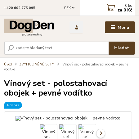
0
ks
CZK
+420 602 775 095
za
0 Kč
Menu
Hledat
Úvod
ZVÝHODNĚNÉ SETY
Vínový set - polostahovací obojek + pevné
vodítko
Vínový set - polostahovací
obojek + pevné vodítko
Novinka