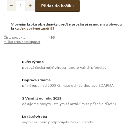
Přidat do košíku
V prvním kroku objednávky uveďte prosím přesnou míru obvodu
krku.
Jak správně změřit?
Číslo produktu:
493
Hlídat cenu / dostupnost
Ruční výroba
poctivá česká ruční výroba i podle Vašich představ
Doprava zdarma
při nákupu nad 2000 Kč máte od nás dopravu ZDARMA
S Vámi již od roku 2019
děkujeme novým i stálým zákazníkům za přízeň a důvěru
Lokální výroba
svým nákupem podporujete českou tvorbu