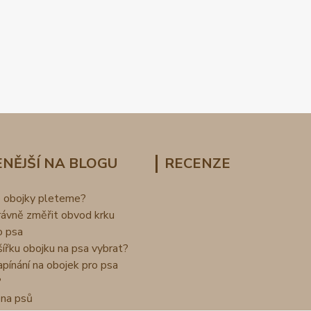
NĚJŠÍ NA BLOGU
RECENZE
o obojky pleteme?
rávně změřit obvod krku
o psa
šířku obojku na psa vybrat?
apínání na obojek pro psa
?
na psů