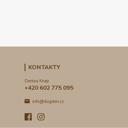
KONTAKTY
Denisa Knap
+420 602 775 095
info@dogden.cz