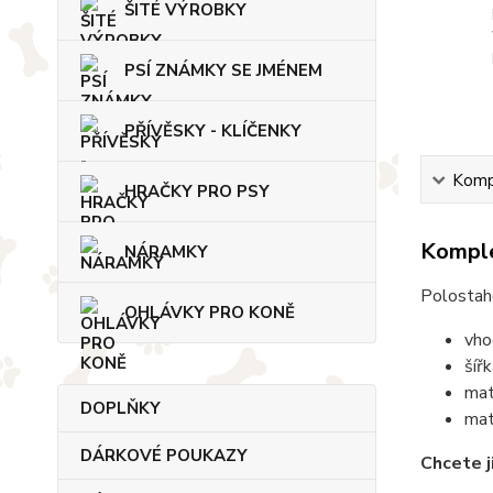
ŠITÉ VÝROBKY
PSÍ ZNÁMKY SE JMÉNEM
PŘÍVĚSKY - KLÍČENKY
Kompl
HRAČKY PRO PSY
Komple
NÁRAMKY
Polostah
OHLÁVKY PRO KONĚ
vho
šíř
mat
DOPLŇKY
mat
DÁRKOVÉ POUKAZY
Chcete j