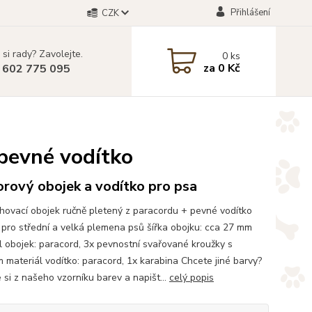
Přihlášení
CZK
 si rady? Zavolejte.
0
ks
za
0 Kč
 602 775 095
 pevné vodítko
rový obojek a vodítko pro psa
hovací obojek ručně pletený z paracordu + pevné vodítko
pro střední a velká plemena psů šířka obojku: cca 27 mm
l obojek: paracord, 3x pevnostní svařované kroužky s
m materiál vodítko: paracord, 1x karabina Chcete jiné barvy?
 si z našeho vzorníku barev a napišt...
celý popis