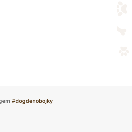
tagem
#dogdenobojky