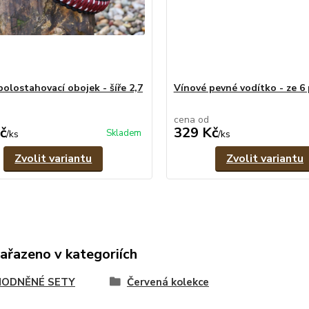
polostahovací obojek - šíře 2,7
Vínové pevné vodítko - ze 6
cena od
č
329 Kč
Skladem
/
ks
/
ks
Zvolit variantu
Zvolit variantu
zařazeno v kategoriích
ODNĚNÉ SETY
Červená kolekce