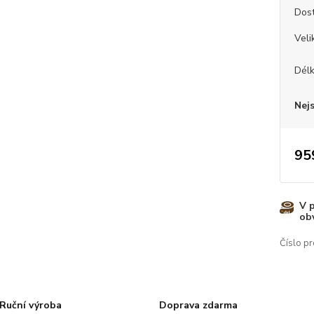
Dos
Veli
Dél
Nej
95
V 
ob
Číslo pr
Ruční výroba
Doprava zdarma