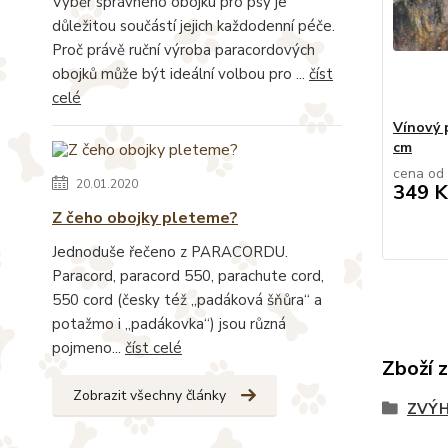
Výběr správného obojku pro psy je
důležitou součástí jejich každodenní péče.
Proč právě ruční výroba paracordových
obojků může být ideální volbou pro ...
číst
celé
Vínový 
cm
cena od
20.01.2020
349 K
Z čeho obojky pleteme?
Jednoduše řečeno z PARACORDU.
Paracord, paracord 550, parachute cord,
550 cord (česky též „padáková šňůra“ a
potažmo i „padákovka“) jsou různá
pojmeno...
číst celé
Zboží 
Zobrazit všechny články
ZVÝH