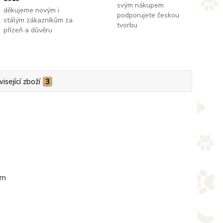
svým nákupem
děkujeme novým i
podporujete českou
stálým zákazníkům za
tvorbu
přízeň a důvěru
isející zboží
3
em