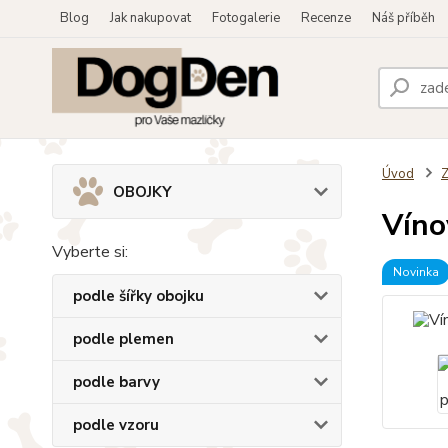
Blog
Jak nakupovat
Fotogalerie
Recenze
Náš příběh
Úvod
OBOJKY
Víno
Vyberte si:
Novinka
podle šířky obojku
podle plemen
podle barvy
podle vzoru