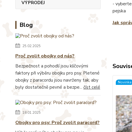
VÝPRODEJ
- vyberte
pejska
Jak sprá
Blog
25.02.2025
Proč zvolit obojky od nás?
Souvise
Bezpečnost a pohodlí jsou klíčovými
faktory při výběru obojku pro psy. Pletené
obojky z paracordu jsou navrženy tak, aby
Novinka
byly dostatečně pevné a bezpe...
číst celé
18.01.2025
Obojky pro psy: Proč zvolit paracord?