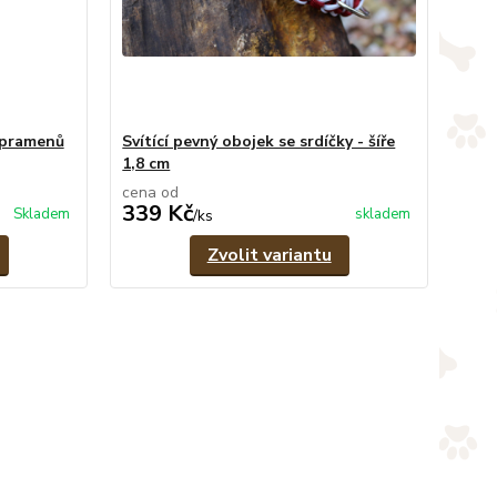
 pramenů
Svítící pevný obojek se srdíčky - šíře
1,8 cm
cena od
339 Kč
Skladem
skladem
/
ks
Zvolit variantu