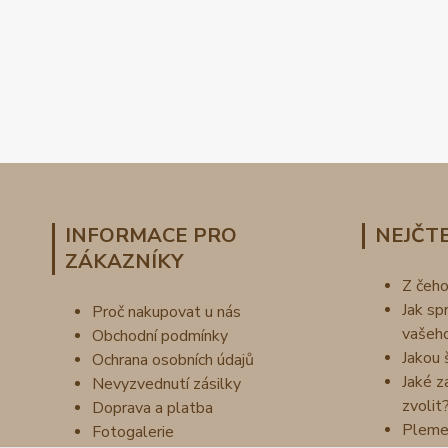
INFORMACE PRO
NEJČTE
ZÁKAZNÍKY
Z čeh
Jak sp
Proč nakupovat u nás
vašeh
Obchodní podmínky
Jakou 
Ochrana osobních údajů
Jaké z
Nevyzvednutí zásilky
zvolit
Doprava a platba
Pleme
Fotogalerie