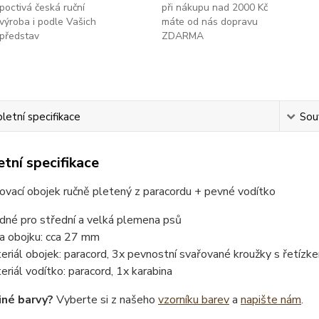
poctivá česká ruční
při nákupu nad 2000 Kč
výroba i podle Vašich
máte od nás dopravu
představ
ZDARMA
etní specifikace
Souv
tní specifikace
ovací obojek ručně pletený z paracordu + pevné vodítko
dné pro střední a velká plemena psů
ka obojku: cca 27 mm
eriál obojek: paracord, 3x pevnostní svařované kroužky s řetízk
eriál vodítko: paracord, 1x karabina
iné barvy?
Vyberte si z našeho
vzorníku barev
a
napište nám
.