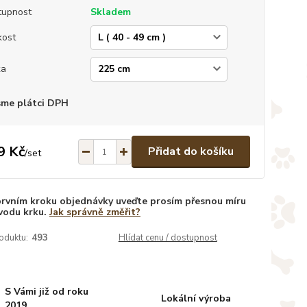
tupnost
Skladem
kost
ka
sme plátci DPH
9 Kč
Přidat do košíku
/
set
prvním kroku objednávky uveďte prosím přesnou míru
vodu krku.
Jak správně změřit?
oduktu:
493
Hlídat cenu / dostupnost
S Vámi již od roku
Lokální výroba
2019