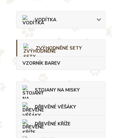
VODÍTKA
ZVÝHODNĚNÉ SETY
VZORNÍK BAREV
STOJANY NA MISKY
DŘEVĚNÉ VĚŠÁKY
DŘEVĚNÉ KŘÍŽE