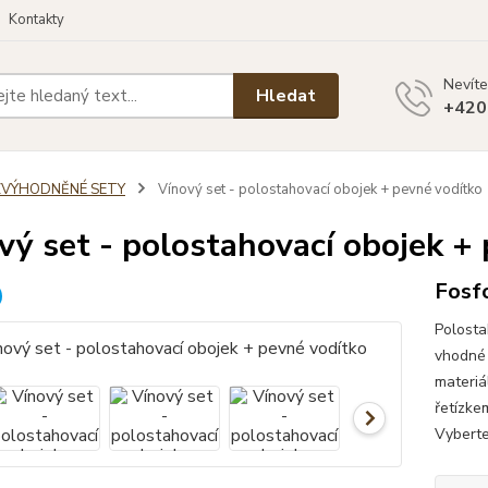
Kontakty
Nevíte
Hledat
+420
ZVÝHODNĚNÉ SETY
Vínový set - polostahovací obojek + pevné vodítko
vý set - polostahovací obojek +
Fosfo
Polosta
vhodné 
materiá
řetízke
Vyberte