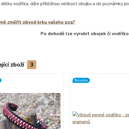
 délku vodítka, dále přibližnou velikost obojku a do poznámky 
vně změřit obvod krku vašeho psa?
Po dohodě lze vyrobit obojek či vodítko
jící zboží
3
Novinka