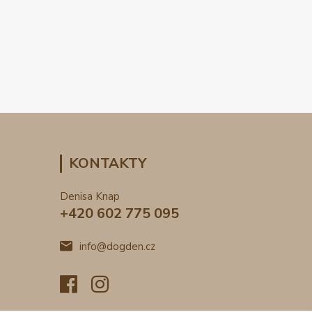
KONTAKTY
Denisa Knap
+420 602 775 095
info@dogden.cz