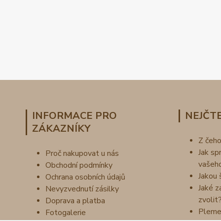
INFORMACE PRO
NEJČTE
ZÁKAZNÍKY
Z čeh
Jak sp
Proč nakupovat u nás
vašeh
Obchodní podmínky
Jakou 
Ochrana osobních údajů
Jaké z
Nevyzvednutí zásilky
zvolit
Doprava a platba
Pleme
Fotogalerie