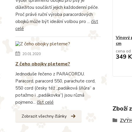
Výběr správného obojku pro psy je
důležitou součástí jejich každodenní péče.
Proč právě ruční výroba paracordových
obojků může být ideální volbou pro ...
číst
celé
Vínový 
cm
cena od
20.01.2020
349 K
Z čeho obojky pleteme?
Jednoduše řečeno z PARACORDU.
Paracord, paracord 550, parachute cord,
550 cord (česky též „padáková šňůra“ a
potažmo i „padákovka“) jsou různá
pojmeno...
číst celé
Zboží 
Zobrazit všechny články
ZVÝH