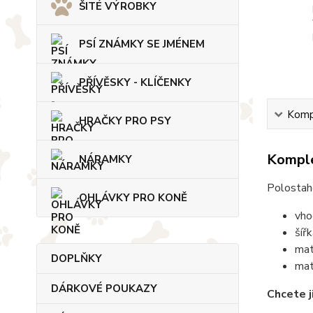
ŠITÉ VÝROBKY
PSÍ ZNÁMKY SE JMÉNEM
PŘÍVĚSKY - KLÍČENKY
Kompl
HRAČKY PRO PSY
Komple
NÁRAMKY
Polostah
OHLÁVKY PRO KONĚ
vho
šíř
mat
DOPLŇKY
mat
DÁRKOVÉ POUKAZY
Chcete j