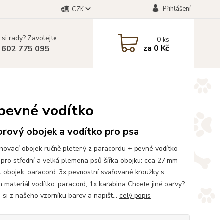
Přihlášení
CZK
 si rady? Zavolejte.
0
ks
za
0 Kč
 602 775 095
 pevné vodítko
rový obojek a vodítko pro psa
hovací obojek ručně pletený z paracordu + pevné vodítko
pro střední a velká plemena psů šířka obojku: cca 27 mm
l obojek: paracord, 3x pevnostní svařované kroužky s
m materiál vodítko: paracord, 1x karabina Chcete jiné barvy?
 si z našeho vzorníku barev a napišt...
celý popis