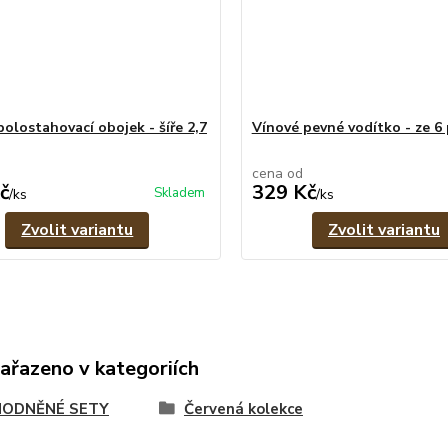
polostahovací obojek - šíře 2,7
Vínové pevné vodítko - ze 6
cena od
č
329 Kč
Skladem
/
ks
/
ks
Zvolit variantu
Zvolit variantu
zařazeno v kategoriích
ODNĚNÉ SETY
Červená kolekce