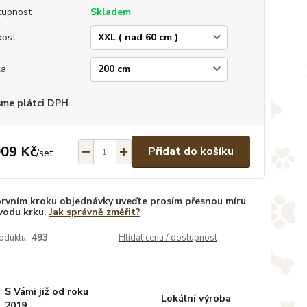
tupnost
Skladem
kost
ka
sme plátci DPH
009 Kč
Přidat do košíku
/
set
prvním kroku objednávky uveďte prosím přesnou míru
vodu krku.
Jak správně změřit?
oduktu:
493
Hlídat cenu / dostupnost
S Vámi již od roku
Lokální výroba
2019