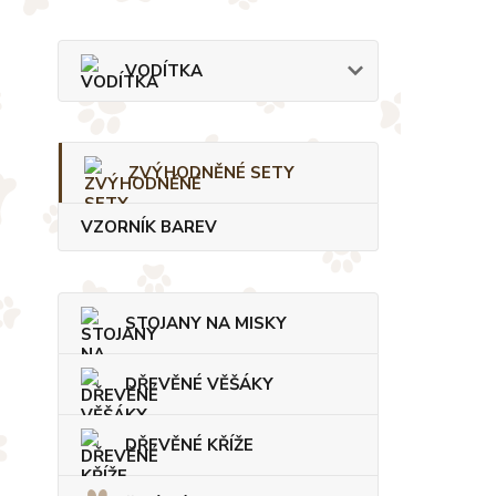
VODÍTKA
ZVÝHODNĚNÉ SETY
VZORNÍK BAREV
STOJANY NA MISKY
DŘEVĚNÉ VĚŠÁKY
DŘEVĚNÉ KŘÍŽE