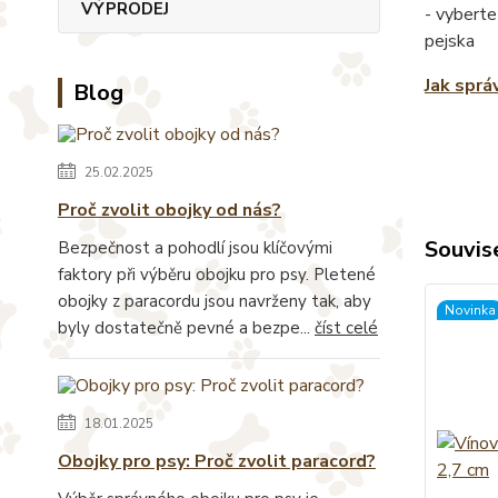
VÝPRODEJ
- vyberte
pejska
Jak sprá
Blog
25.02.2025
Proč zvolit obojky od nás?
Souvise
Bezpečnost a pohodlí jsou klíčovými
faktory při výběru obojku pro psy. Pletené
obojky z paracordu jsou navrženy tak, aby
Novinka
byly dostatečně pevné a bezpe...
číst celé
18.01.2025
Obojky pro psy: Proč zvolit paracord?