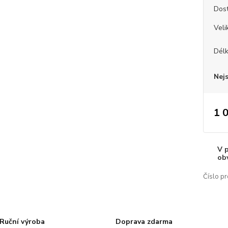
Dos
Veli
Dél
Nej
1 
V 
ob
Číslo pr
Ruční výroba
Doprava zdarma