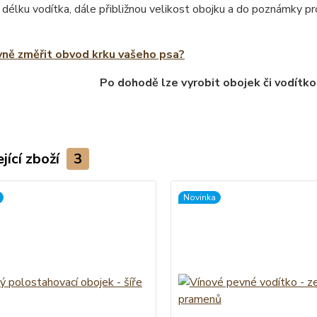
 délku vodítka, dále přibližnou velikost obojku a do poznámky 
vně změřit obvod krku vašeho psa?
Po dohodě lze vyrobit obojek či vodítko
jící zboží
3
Novinka