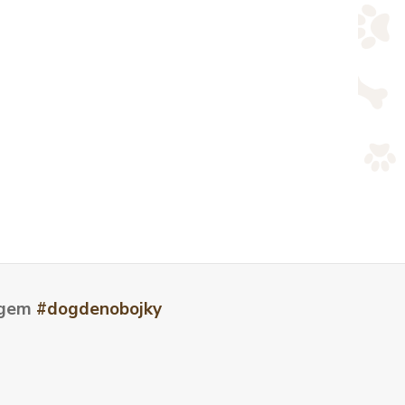
tagem
#dogdenobojky