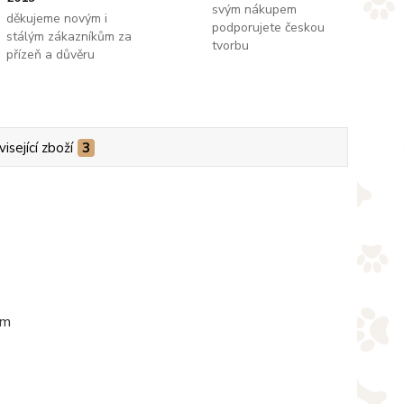
svým nákupem
děkujeme novým i
podporujete českou
stálým zákazníkům za
tvorbu
přízeň a důvěru
isející zboží
3
em