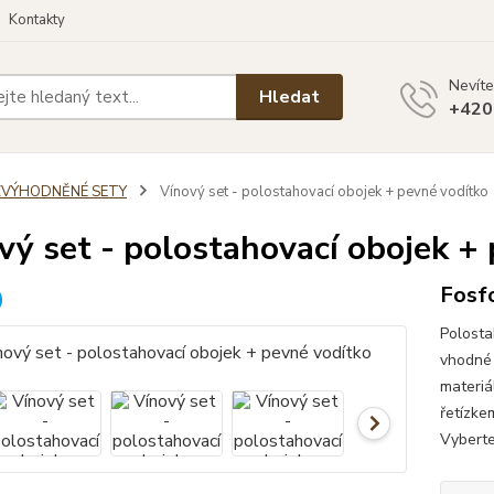
Kontakty
Nevíte
Hledat
+420
ZVÝHODNĚNÉ SETY
Vínový set - polostahovací obojek + pevné vodítko
vý set - polostahovací obojek +
Fosfo
Polosta
vhodné 
materiá
řetízke
Vyberte