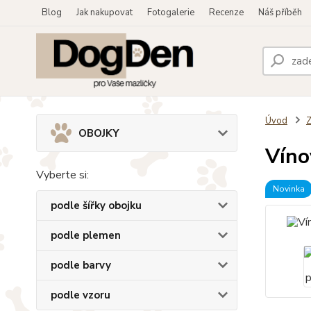
Blog
Jak nakupovat
Fotogalerie
Recenze
Náš příběh
Úvod
OBOJKY
Víno
Vyberte si:
Novinka
podle šířky obojku
podle plemen
podle barvy
podle vzoru