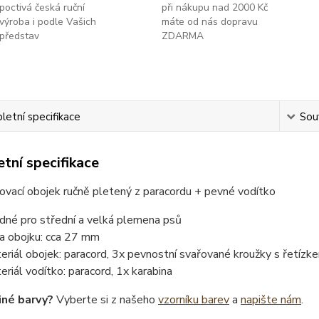
poctivá česká ruční
při nákupu nad 2000 Kč
výroba i podle Vašich
máte od nás dopravu
představ
ZDARMA
etní specifikace
Souv
tní specifikace
ovací obojek ručně pletený z paracordu + pevné vodítko
dné pro střední a velká plemena psů
ka obojku: cca 27 mm
eriál obojek: paracord, 3x pevnostní svařované kroužky s řetízk
eriál vodítko: paracord, 1x karabina
iné barvy?
Vyberte si z našeho
vzorníku barev
a
napište nám
.