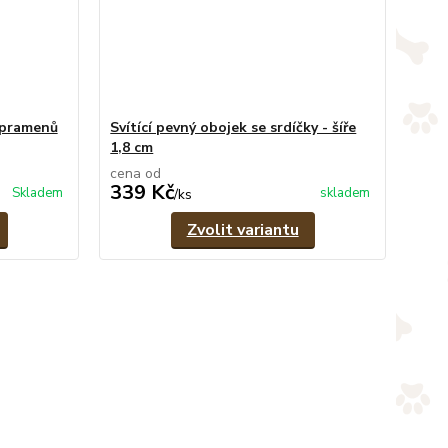
 pramenů
Svítící pevný obojek se srdíčky - šíře
1,8 cm
cena od
339 Kč
Skladem
skladem
/
ks
Zvolit variantu