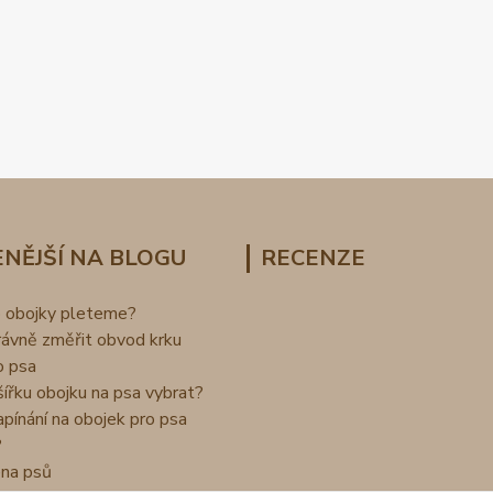
NĚJŠÍ NA BLOGU
RECENZE
o obojky pleteme?
rávně změřit obvod krku
o psa
šířku obojku na psa vybrat?
apínání na obojek pro psa
?
na psů