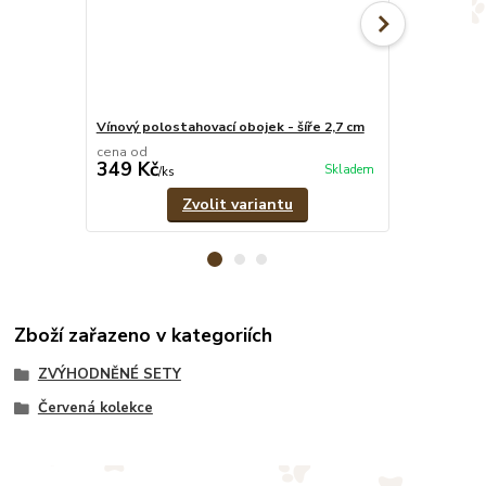
Vínový polostahovací obojek - šíře 2,7 cm
Vínové pevné
cena od
cena od
349 Kč
329 Kč
Skladem
/
ks
/
ks
Zvolit variantu
Zboží zařazeno v kategoriích
ZVÝHODNĚNÉ SETY
Červená kolekce