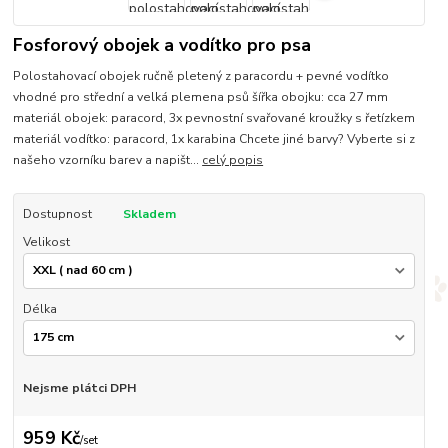
Fosforový obojek a vodítko pro psa
Polostahovací obojek ručně pletený z paracordu + pevné vodítko
vhodné pro střední a velká plemena psů šířka obojku: cca 27 mm
materiál obojek: paracord, 3x pevnostní svařované kroužky s řetízkem
materiál vodítko: paracord, 1x karabina Chcete jiné barvy? Vyberte si z
našeho vzorníku barev a napišt...
celý popis
Dostupnost
Skladem
Velikost
Délka
Nejsme plátci DPH
959 Kč
/
set