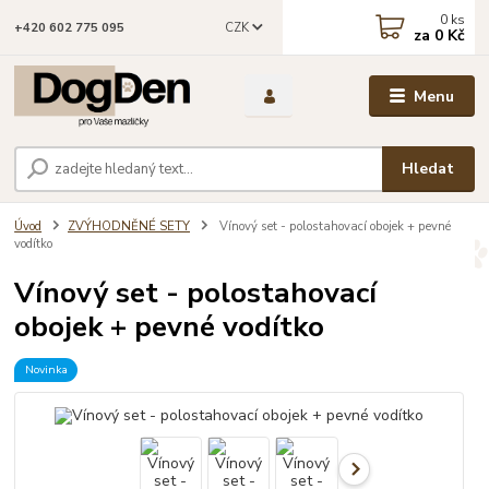
0
ks
CZK
+420 602 775 095
za
0 Kč
Menu
Hledat
Úvod
ZVÝHODNĚNÉ SETY
Vínový set - polostahovací obojek + pevné
vodítko
Vínový set - polostahovací
obojek + pevné vodítko
Novinka