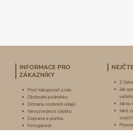
INFORMACE PRO
NEJČTE
ZÁKAZNÍKY
Z čeh
Jak sp
Proč nakupovat u nás
vašeh
Obchodní podmínky
Jakou 
Ochrana osobních údajů
Jaké z
Nevyzvednutí zásilky
zvolit
Doprava a platba
Pleme
Fotogalerie
Náš příběh