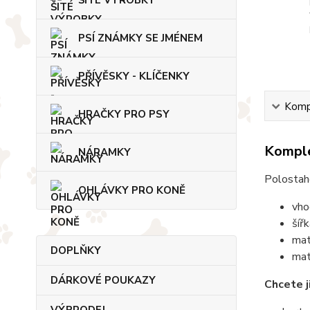
ŠITÉ VÝROBKY
PSÍ ZNÁMKY SE JMÉNEM
PŘÍVĚSKY - KLÍČENKY
Kompl
HRAČKY PRO PSY
Komple
NÁRAMKY
Polostah
OHLÁVKY PRO KONĚ
vho
šíř
mat
DOPLŇKY
mat
DÁRKOVÉ POUKAZY
Chcete j
VÝPRODEJ