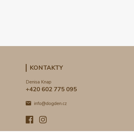
KONTAKTY
Denisa Knap
+420 602 775 095
info@dogden.cz