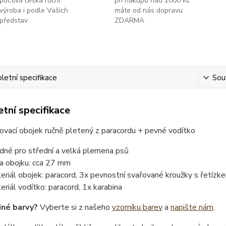
poctivá česká ruční
při nákupu nad 2000 Kč
výroba i podle Vašich
máte od nás dopravu
představ
ZDARMA
etní specifikace
Souv
tní specifikace
ovací obojek ručně pletený z paracordu + pevné vodítko
dné pro střední a velká plemena psů
ka obojku: cca 27 mm
eriál obojek: paracord, 3x pevnostní svařované kroužky s řetízk
eriál vodítko: paracord, 1x karabina
iné barvy?
Vyberte si z našeho
vzorníku barev
a
napište nám
.