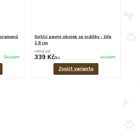
 pramenů
Svítící pevný obojek se srdíčky - šíře
1,8 cm
cena od
339 Kč
Skladem
skladem
/
ks
Zvolit variantu