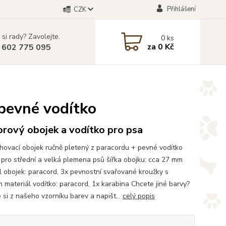
Přihlášení
CZK
 si rady? Zavolejte.
0
ks
za
0 Kč
 602 775 095
 pevné vodítko
rový obojek a vodítko pro psa
hovací obojek ručně pletený z paracordu + pevné vodítko
pro střední a velká plemena psů šířka obojku: cca 27 mm
l obojek: paracord, 3x pevnostní svařované kroužky s
m materiál vodítko: paracord, 1x karabina Chcete jiné barvy?
 si z našeho vzorníku barev a napišt...
celý popis