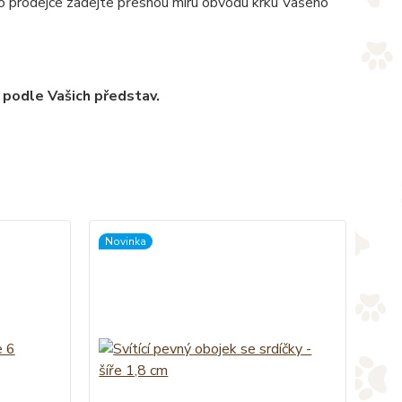
pro prodejce zadejte přesnou míru obvodu krku Vašeho
 podle Vašich představ.
Novinka