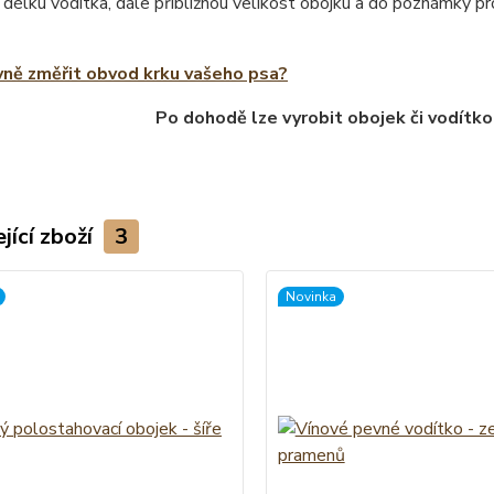
 délku vodítka, dále přibližnou velikost obojku a do poznámky 
vně změřit obvod krku vašeho psa?
Po dohodě lze vyrobit obojek či vodítko
jící zboží
3
Novinka