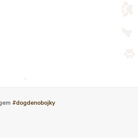
tagem
#dogdenobojky