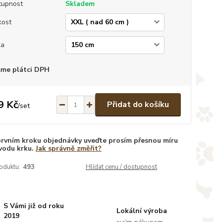
tupnost
Skladem
kost
ka
sme plátci DPH
9 Kč
Přidat do košíku
/
set
prvním kroku objednávky uveďte prosím přesnou míru
vodu krku.
Jak správně změřit?
oduktu:
493
Hlídat cenu / dostupnost
S Vámi již od roku
Lokální výroba
2019