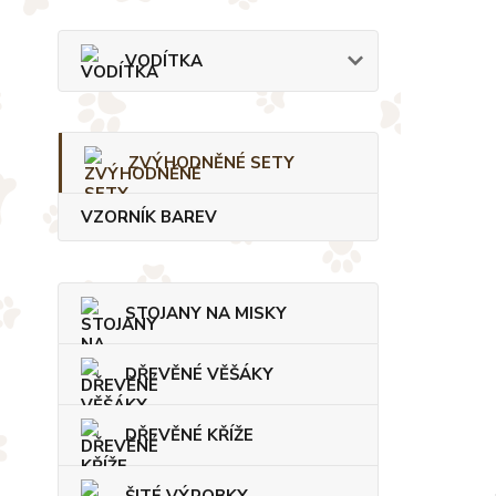
VODÍTKA
ZVÝHODNĚNÉ SETY
VZORNÍK BAREV
STOJANY NA MISKY
DŘEVĚNÉ VĚŠÁKY
DŘEVĚNÉ KŘÍŽE