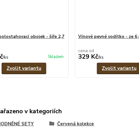
polostahovací obojek - šíře 2,7
Vínové pevné vodítko - ze 6
cena od
č
329 Kč
Skladem
/
ks
/
ks
Zvolit variantu
Zvolit variantu
zařazeno v kategoriích
ODNĚNÉ SETY
Červená kolekce