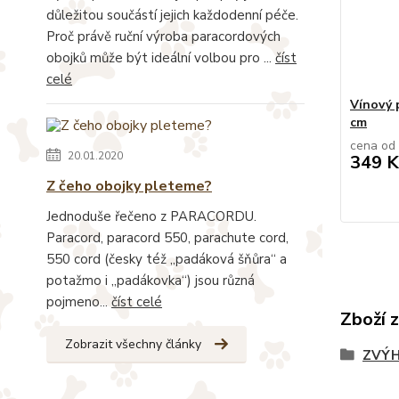
důležitou součástí jejich každodenní péče.
Proč právě ruční výroba paracordových
obojků může být ideální volbou pro ...
číst
celé
Vínový 
cm
cena od
20.01.2020
349 K
Z čeho obojky pleteme?
Jednoduše řečeno z PARACORDU.
Paracord, paracord 550, parachute cord,
550 cord (česky též „padáková šňůra“ a
potažmo i „padákovka“) jsou různá
pojmeno...
číst celé
Zboží 
Zobrazit všechny články
ZVÝH