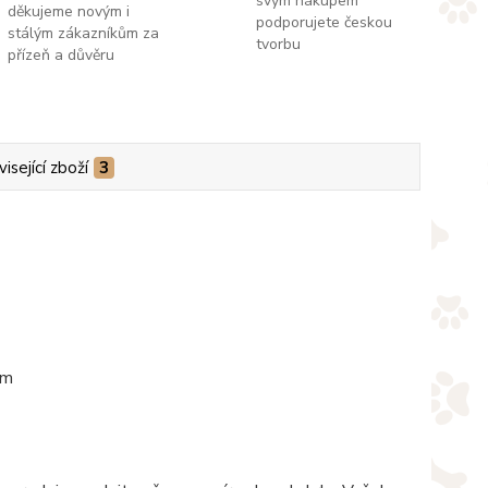
svým nákupem
děkujeme novým i
podporujete českou
stálým zákazníkům za
tvorbu
přízeň a důvěru
isející zboží
3
em