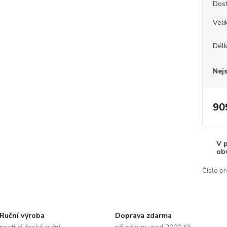
Dos
Veli
Dél
Nej
90
V 
ob
Číslo pr
Ruční výroba
Doprava zdarma