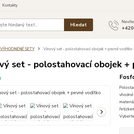
Kontakty
Nevíte
Hledat
+420
ZVÝHODNĚNÉ SETY
Vínový set - polostahovací obojek + pevné vodítko
vý set - polostahovací obojek +
Fosfo
Polosta
vhodné 
materiá
řetízke
Vyberte