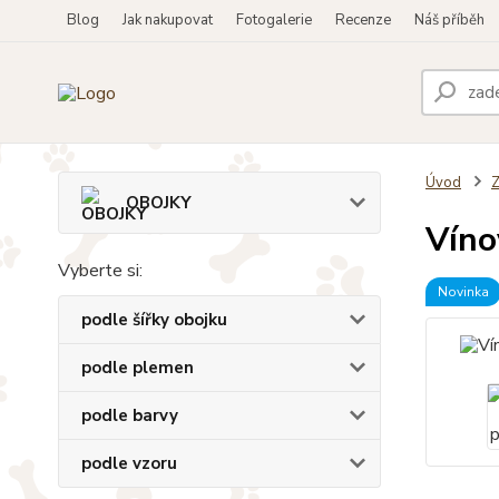
Blog
Jak nakupovat
Fotogalerie
Recenze
Náš příběh
Úvod
OBOJKY
Víno
Vyberte si:
Novinka
podle šířky obojku
podle plemen
podle barvy
podle vzoru