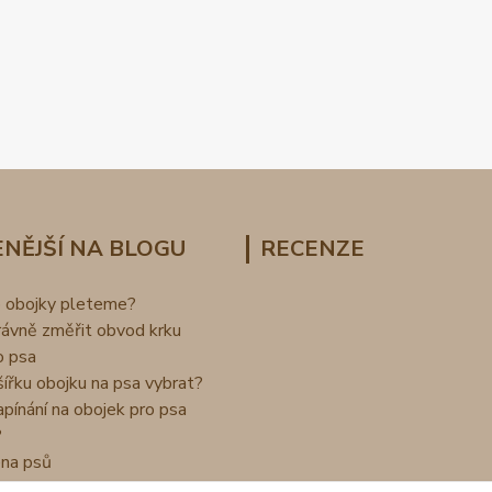
NĚJŠÍ NA BLOGU
RECENZE
o obojky pleteme?
rávně změřit obvod krku
o psa
šířku obojku na psa vybrat?
apínání na obojek pro psa
?
na psů