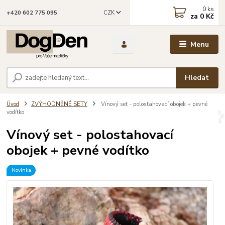
0
ks
CZK
+420 602 775 095
za
0 Kč
Menu
Hledat
Úvod
ZVÝHODNĚNÉ SETY
Vínový set - polostahovací obojek + pevné
vodítko
Vínový set - polostahovací
obojek + pevné vodítko
Novinka