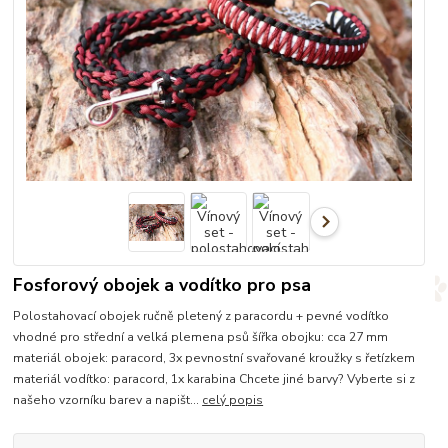
Fosforový obojek a vodítko pro psa
Polostahovací obojek ručně pletený z paracordu + pevné vodítko
vhodné pro střední a velká plemena psů šířka obojku: cca 27 mm
materiál obojek: paracord, 3x pevnostní svařované kroužky s řetízkem
materiál vodítko: paracord, 1x karabina Chcete jiné barvy? Vyberte si z
našeho vzorníku barev a napišt...
celý popis