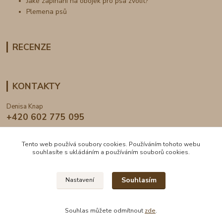
Jaké zapínání na obojek pro psa zvolit?
Plemena psů
RECENZE
KONTAKTY
Denisa Knap
+420 602 775 095
info@dogden.cz
Tento web používá soubory cookies. Používáním tohoto webu
souhlasíte s ukládáním a používáním souborů cookies.
Souhlasím
Nastavení
2024 © DogDen.cz, všechna práva vyhrazena
Souhlas můžete odmítnout
zde
.
Vytvořeno na
Eshop-rychle.cz