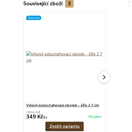
Související zboží
3
Novinka
Novinka
Vínový polostahovací obojek - šíře 2,7 cm
Vínové pevné
cena od
cena od
349 Kč
329 Kč
Skladem
/
ks
/
ks
Zvolit variantu