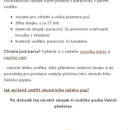
Polostahovací obojek ručně pletený z paracordu + pevné
vodítko
vhodné pro střední a velká plemena psů
šířka obojku: cca 27 mm
materiál obojek: paracord, 3x pevnostní svařované
kroužky s řetízkem
materiál vodítko: paracord, 1x karabina
Chcete jiné barvy?
Vyberte si z našeho
vzorníku barev
a
napište nám
.
- vyberte délku vodítka, dále přibližnou velikost obojku a do
poznámky pro prodejce zadejte přesnou míru obvodu krku
Vašeho pejska
Jak správně změřit obvod krku vašeho psa?
Po dohodě lze vyrobit obojek či vodítko podle Vašich
představ.