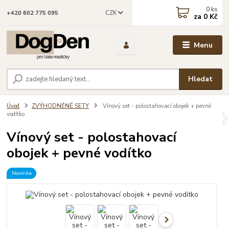
0
ks
CZK
+420 602 775 095
za
0 Kč
Menu
Hledat
Úvod
ZVÝHODNĚNÉ SETY
Vínový set - polostahovací obojek + pevné
vodítko
Vínový set - polostahovací
obojek + pevné vodítko
Novinka