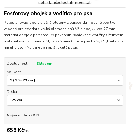
Fosforový obojek a vodítko pro psa
Polostahovací obojek ručně pletený z paracordu + pevné vodítko
vhodné pro střední a velká plemena psů šířka obojku: cca 27 mm
materiál obojek: paracord, 3x pevnostní svařované kroužky s řetízkem
materiál vodítko: paracord, 1x karabina Chcete jiné barvy? Vyberte si z
našeho vzorníku barev a napišt...
celý popis
Dostupnost
Skladem
Velikost
Délka
Nejsme plátci DPH
659 Kč
/
set