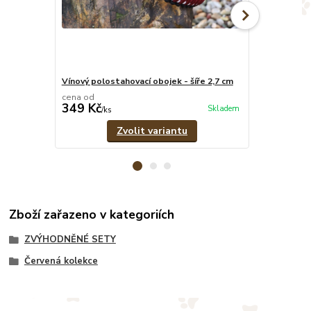
Vínový polostahovací obojek - šíře 2,7 cm
Vínové pevné
cena od
cena od
349 Kč
329 Kč
Skladem
/
ks
/
ks
Zvolit variantu
Zboží zařazeno v kategoriích
ZVÝHODNĚNÉ SETY
Červená kolekce