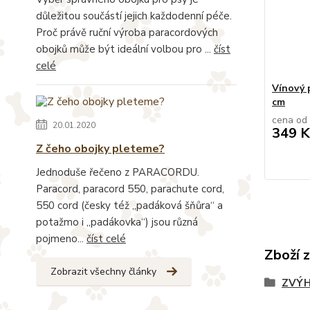
důležitou součástí jejich každodenní péče.
Proč právě ruční výroba paracordových
obojků může být ideální volbou pro ...
číst
celé
Vínový 
cm
cena od
20.01.2020
349 K
Z čeho obojky pleteme?
Jednoduše řečeno z PARACORDU.
Paracord, paracord 550, parachute cord,
550 cord (česky též „padáková šňůra“ a
potažmo i „padákovka“) jsou různá
pojmeno...
číst celé
Zboží 
Zobrazit všechny články
ZVÝH