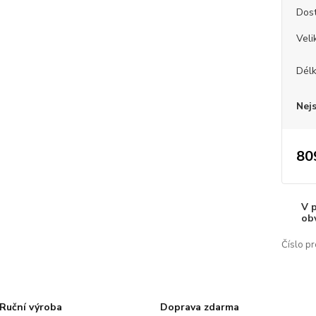
Dos
Veli
Dél
Nej
80
V 
ob
Číslo pr
Ruční výroba
Doprava zdarma