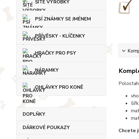
ŠITÉ VÝROBKY
PSÍ ZNÁMKY SE JMÉNEM
PŘÍVĚSKY - KLÍČENKY
Kompl
HRAČKY PRO PSY
Komple
NÁRAMKY
Polostah
OHLÁVKY PRO KONĚ
vho
šíř
mat
DOPLŇKY
mat
DÁRKOVÉ POUKAZY
Chcete j