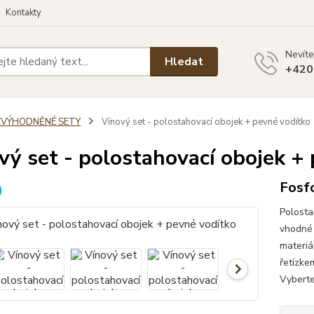
Kontakty
Nevíte
Hledat
+420
ZVÝHODNĚNÉ SETY
Vínový set - polostahovací obojek + pevné vodítko
vý set - polostahovací obojek +
Fosfo
Polosta
vhodné 
materiá
řetízke
Vyberte