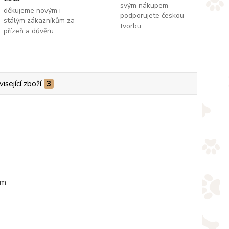
svým nákupem
děkujeme novým i
podporujete českou
stálým zákazníkům za
tvorbu
přízeň a důvěru
isející zboží
3
em