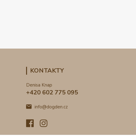
KONTAKTY
Denisa Knap
+420 602 775 095
info@dogden.cz