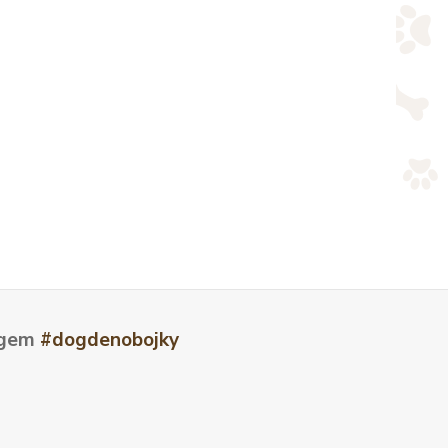
tagem
#dogdenobojky