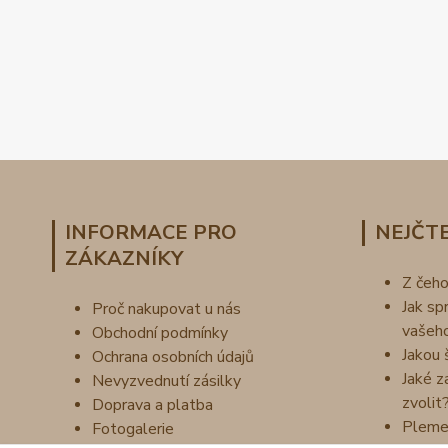
INFORMACE PRO
NEJČTE
ZÁKAZNÍKY
Z čeh
Jak sp
Proč nakupovat u nás
vašeh
Obchodní podmínky
Jakou 
Ochrana osobních údajů
Jaké z
Nevyzvednutí zásilky
zvolit
Doprava a platba
Pleme
Fotogalerie