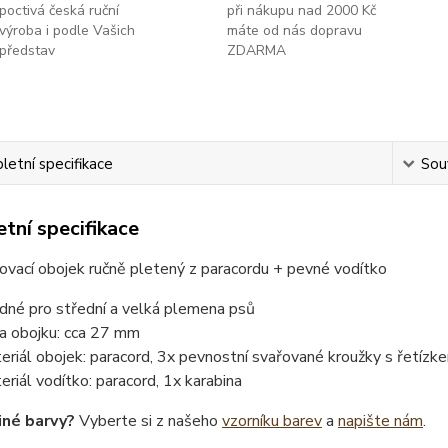
poctivá česká ruční
při nákupu nad 2000 Kč
výroba i podle Vašich
máte od nás dopravu
představ
ZDARMA
etní specifikace
Souv
tní specifikace
ovací obojek ručně pletený z paracordu + pevné vodítko
dné pro střední a velká plemena psů
ka obojku: cca 27 mm
eriál obojek: paracord, 3x pevnostní svařované kroužky s řetízk
eriál vodítko: paracord, 1x karabina
iné barvy?
Vyberte si z našeho
vzorníku barev
a
napište nám
.