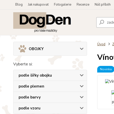
Blog
Jak nakupovat
Fotogalerie
Recenze
Náš příběh
Úvod
OBOJKY
Víno
Vyberte si:
Novinka
podle šířky obojku
podle plemen
podle barvy
podle vzoru