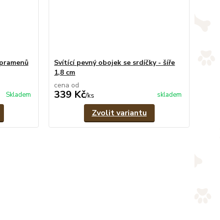
 pramenů
Svítící pevný obojek se srdíčky - šíře
1,8 cm
cena od
339 Kč
Skladem
skladem
/
ks
Zvolit variantu