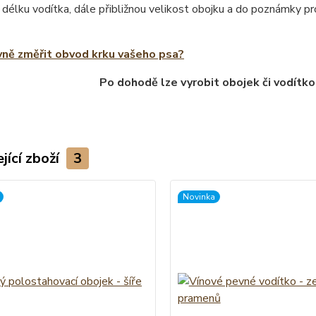
 délku vodítka, dále přibližnou velikost obojku a do poznámky 
vně změřit obvod krku vašeho psa?
Po dohodě lze vyrobit obojek či vodítko
jící zboží
3
Novinka