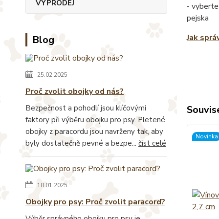
VÝPRODEJ
- vyberte
pejska
Jak sprá
Blog
25.02.2025
Proč zvolit obojky od nás?
Bezpečnost a pohodlí jsou klíčovými
Souvise
faktory při výběru obojku pro psy. Pletené
obojky z paracordu jsou navrženy tak, aby
Novinka
byly dostatečně pevné a bezpe...
číst celé
18.01.2025
Obojky pro psy: Proč zvolit paracord?
Výběr správného obojku pro psy je