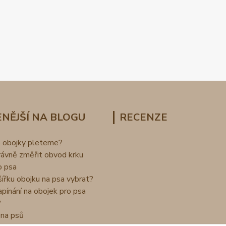
NĚJŠÍ NA BLOGU
RECENZE
o obojky pleteme?
rávně změřit obvod krku
o psa
šířku obojku na psa vybrat?
apínání na obojek pro psa
?
na psů