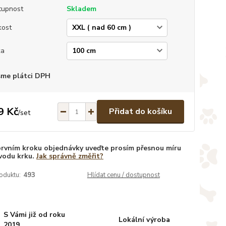
tupnost
Skladem
kost
ka
sme plátci DPH
9 Kč
Přidat do košíku
/
set
prvním kroku objednávky uveďte prosím přesnou míru
vodu krku.
Jak správně změřit?
oduktu:
493
Hlídat cenu / dostupnost
S Vámi již od roku
Lokální výroba
2019