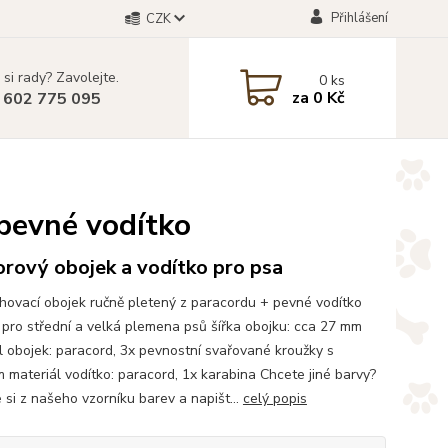
Přihlášení
CZK
 si rady? Zavolejte.
0
ks
za
0 Kč
 602 775 095
 pevné vodítko
rový obojek a vodítko pro psa
hovací obojek ručně pletený z paracordu + pevné vodítko
pro střední a velká plemena psů šířka obojku: cca 27 mm
l obojek: paracord, 3x pevnostní svařované kroužky s
m materiál vodítko: paracord, 1x karabina Chcete jiné barvy?
 si z našeho vzorníku barev a napišt...
celý popis