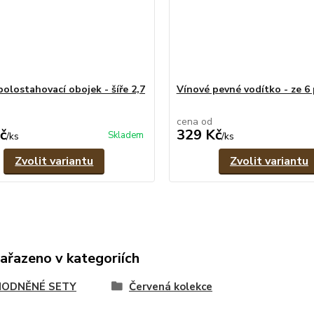
polostahovací obojek - šíře 2,7
Vínové pevné vodítko - ze 6
cena od
č
329 Kč
Skladem
/
ks
/
ks
Zvolit variantu
Zvolit variantu
zařazeno v kategoriích
ODNĚNÉ SETY
Červená kolekce