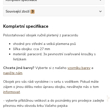
Související zboží
3
Kompletní specifikace
Polostahovací obojek ručně pletený z paracordu
vhodné pro střední a velká plemena psů
šířka obojku: cca 27 mm
materiál: paracord, 3x pevnostní svařované kroužky s
řetízkem
Chcete jiné barvy?
Vyberte si z našeho
vzorníku barev
a
napište nám
.
Obojek pro vás rádi vyrobíme i v setu s vodítkem. Pokud máte
zájem o jinou délku nebo úpravu obojku, neváhejte nás o tom
informovat
.
- vyberte přibližnou velikost a do poznámky pro prodejce zadejte
přesnou míru obvodu krku Vašeho pejska