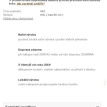
V prvním kroku objednávky uveďte prosím přesnou míru obvodu
krku.
Jak správně změřit?
Číslo produktu:
492
Velikost:
XXL ( nad 60 cm )
Hlídat cenu / dostupnost
Ruční výroba
poctivá česká ruční výroba i podle Vašich představ
Doprava zdarma
při nákupu nad 2000 Kč máte od nás dopravu ZDARMA
S Vámi již od roku 2019
děkujeme novým i stálým zákazníkům za přízeň a důvěru
Lokální výroba
svým nákupem podporujete českou tvorbu
Kompletní specifikace