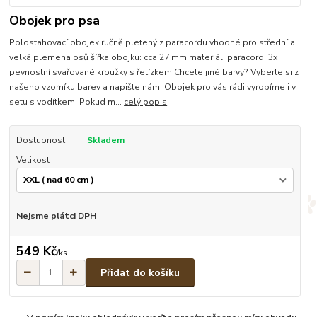
Obojek pro psa
Polostahovací obojek ručně pletený z paracordu vhodné pro střední a
velká plemena psů šířka obojku: cca 27 mm materiál: paracord, 3x
pevnostní svařované kroužky s řetízkem Chcete jiné barvy? Vyberte si z
našeho vzorníku barev a napište nám. Obojek pro vás rádi vyrobíme i v
setu s vodítkem. Pokud m...
celý popis
Dostupnost
Skladem
Velikost
Nejsme plátci DPH
549 Kč
/
ks
Přidat do košíku