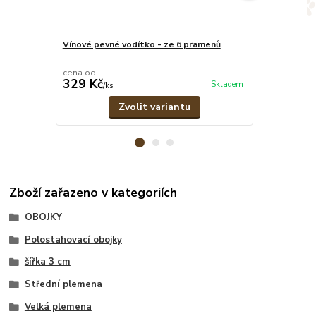
Vínové pevné vodítko - ze 6 pramenů
Vínový set -
vodítko
cena od
cena od
329 Kč
609 Kč
Skladem
/
ks
/
set
Zvolit variantu
Zboží zařazeno v kategoriích
OBOJKY
Polostahovací obojky
šířka 3 cm
Střední plemena
Velká plemena