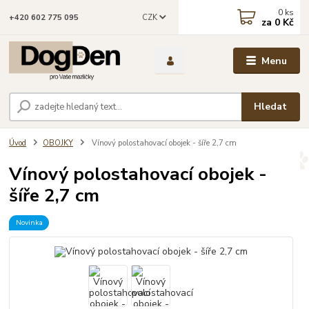
0
ks
CZK
+420 602 775 095
za
0 Kč
Menu
Hledat
Úvod
OBOJKY
Vínový polostahovací obojek - šíře 2,7 cm
Vínový polostahovací obojek -
šíře 2,7 cm
Novinka