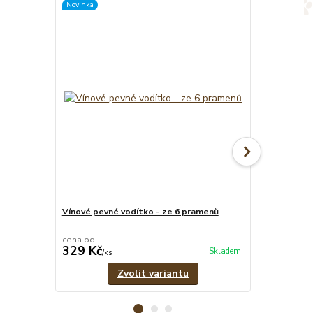
Novinka
Novinka
Vínové pevné vodítko - ze 6 pramenů
Vínový set -
vodítko
cena od
cena od
329 Kč
609 Kč
Skladem
/
ks
/
set
Zvolit variantu