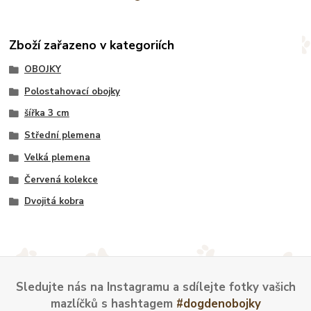
Zboží zařazeno v kategoriích
OBOJKY
Polostahovací obojky
šířka 3 cm
Střední plemena
Velká plemena
Červená kolekce
Dvojitá kobra
Sledujte nás na Instagramu a sdílejte fotky vašich
mazlíčků s hashtagem
#dogdenobojky