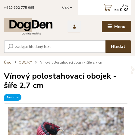
0
ks
CZK
+420 602 775 095
za
0 Kč
Menu
Hledat
Úvod
OBOJKY
Vínový polostahovací obojek - šíře 2,7 cm
Vínový polostahovací obojek -
šíře 2,7 cm
Novinka