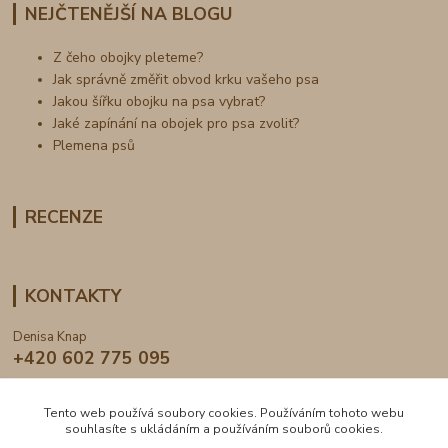
NEJČTENĚJŠÍ NA BLOGU
Z čeho obojky pleteme?
Jak správně změřit obvod krku vašeho psa
Jakou šířku obojku na psa vybrat?
Jaké zapínání na obojek pro psa zvolit?
Plemena psů
RECENZE
KONTAKTY
Denisa Knap
+420 602 775 095
info@dogden.cz
Tento web používá soubory cookies. Používáním tohoto webu
souhlasíte s ukládáním a používáním souborů cookies.