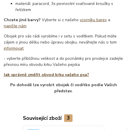
materiál: paracord, 3x pevnostní svařované kroužky s
řetízkem
Chcete jiné barvy?
Vyberte si z našeho
vzorníku barev
a
napište nám
.
Obojek pro vás rádi vyrobíme i v setu s vodítkem. Pokud máte
zájem o jinou délku nebo úpravu obojku, neváhejte nás o tom
informovat
.
- vyberte přibližnou velikost a do poznámky pro prodejce zadejte
přesnou míru obvodu krku Vašeho pejska
Jak správně změřit obvod krku vašeho psa?
Po dohodě lze vyrobit obojek či vodítko podle Vašich
představ.
Související zboží
3