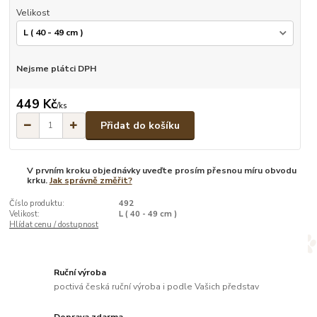
Velikost
Nejsme plátci DPH
449 Kč
/
ks
Přidat do košíku
V prvním kroku objednávky uveďte prosím přesnou míru obvodu
krku.
Jak správně změřit?
Číslo produktu:
492
Velikost:
L ( 40 - 49 cm )
Hlídat cenu / dostupnost
Ruční výroba
poctivá česká ruční výroba i podle Vašich představ