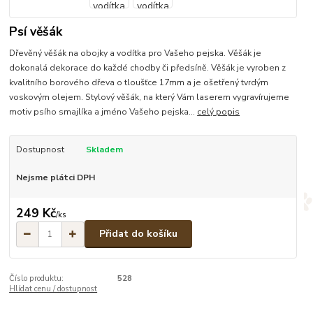
Psí věšák
Dřevěný věšák na obojky a vodítka pro Vašeho pejska. Věšák je
dokonalá dekorace do každé chodby či předsíně. Věšák je vyroben z
kvalitního borového dřeva o tloušťce 17mm a je ošetřený tvrdým
voskovým olejem. Stylový věšák, na který Vám laserem vygravírujeme
motiv psího smajlíka a jméno Vašeho pejska...
celý popis
Dostupnost
Skladem
Nejsme plátci DPH
249 Kč
/
ks
Přidat do košíku
Číslo produktu:
528
Hlídat cenu / dostupnost