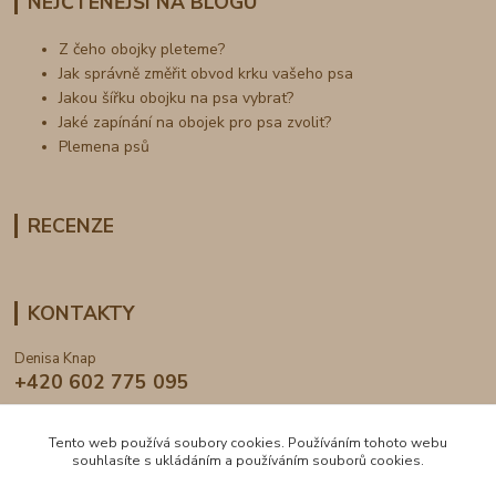
NEJČTENĚJŠÍ NA BLOGU
Z čeho obojky pleteme?
Jak správně změřit obvod krku vašeho psa
Jakou šířku obojku na psa vybrat?
Jaké zapínání na obojek pro psa zvolit?
Plemena psů
RECENZE
KONTAKTY
Denisa Knap
+420 602 775 095
info@dogden.cz
Tento web používá soubory cookies. Používáním tohoto webu
souhlasíte s ukládáním a používáním souborů cookies.