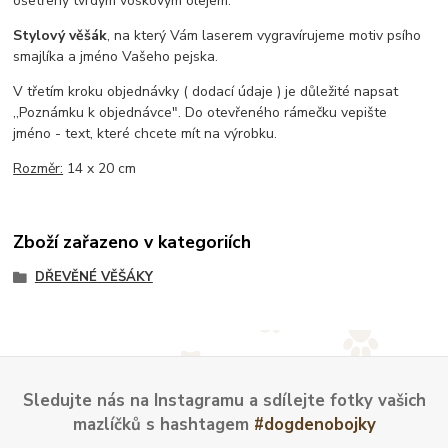
ošetřený tvrdým voskovým olejem.
Stylový věšák
, na který Vám laserem vygravírujeme motiv psího
smajlíka a jméno Vašeho pejska.
V třetím kroku objednávky ( dodací údaje ) je důležité napsat
,,Poznámku k objednávce". Do otevřeného rámečku vepište
jméno - text, které chcete mít na výrobku.
Rozměr:
14 x 20 cm
Zboží zařazeno v kategoriích
DŘEVĚNÉ VĚŠÁKY
Sledujte nás na Instagramu a sdílejte fotky vašich
mazlíčků s hashtagem
#dogdenobojky