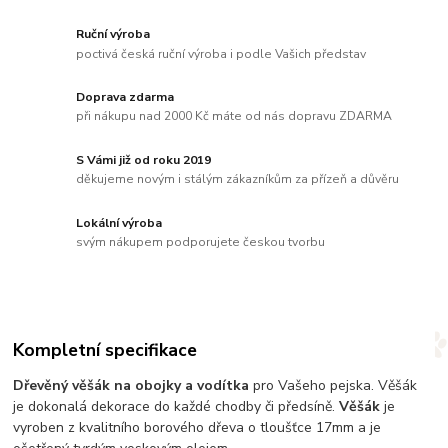
Ruční výroba
poctivá česká ruční výroba i podle Vašich představ
Doprava zdarma
při nákupu nad 2000 Kč máte od nás dopravu ZDARMA
S Vámi již od roku 2019
děkujeme novým i stálým zákazníkům za přízeň a důvěru
Lokální výroba
svým nákupem podporujete českou tvorbu
Kompletní specifikace
Dřevěný věšák na obojky a vodítka
pro Vašeho pejska. Věšák
je dokonalá dekorace do každé chodby či předsíně.
Věšák
je
vyroben z kvalitního borového dřeva o tloušťce 17mm a je