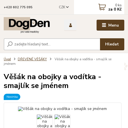
0
ks
CZK
+420 602 775 095
za
0 Kč
Menu
Hledat
Úvod
DŘEVĚNÉ VĚŠÁKY
Věšák na obojky a vodítka - smajlík se
jménem
Věšák na obojky a vodítka -
smajlík se jménem
Novinka