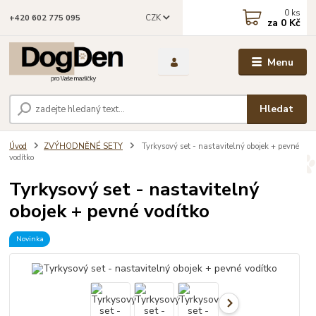
0
ks
CZK
+420 602 775 095
za
0 Kč
Menu
Hledat
Úvod
ZVÝHODNĚNÉ SETY
Tyrkysový set - nastavitelný obojek + pevné
vodítko
Tyrkysový set - nastavitelný
obojek + pevné vodítko
Novinka