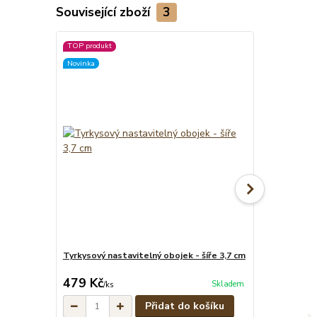
Související zboží
3
TOP produkt
Novinka
Novinka
Tyrkysový nastavitelný obojek - šíře 3,7 cm
Tyrkysové pe
cena od
479 Kč
329 Kč
Skladem
/
ks
/
ks
Přidat do košíku