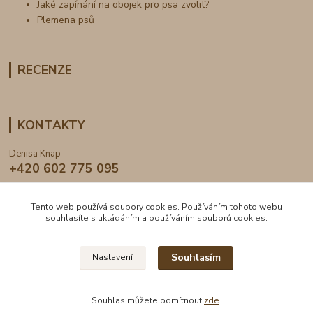
Jaké zapínání na obojek pro psa zvolit?
Plemena psů
RECENZE
KONTAKTY
Denisa Knap
+420 602 775 095
info@dogden.cz
Tento web používá soubory cookies. Používáním tohoto webu
souhlasíte s ukládáním a používáním souborů cookies.
Souhlasím
Nastavení
2024 © DogDen.cz, všechna práva vyhrazena
Souhlas můžete odmítnout
zde
.
Vytvořeno na
Eshop-rychle.cz