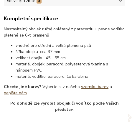
Související zboží
3
Kompletní specifikace
Nastavitelný obojek ručně oplétaný z paracordu + pevné vodítko
pletené ze 6-ti pramenů
vhodné pro střední a velká plemena psů
šířka obojku: cca 37 mm
velikost obojku: 45 - 55 cm
materiál obojek: paracord, polyesterová tkanina s
nánosem PVC
materiál vodítko: paracord, 1x karabina
Chcete jiné barvy?
Vyberte si z našeho
vzorníku barev
a
napište nám
.
Po dohodě lze vyrobit obojek či vodítko podle Vašich
představ.