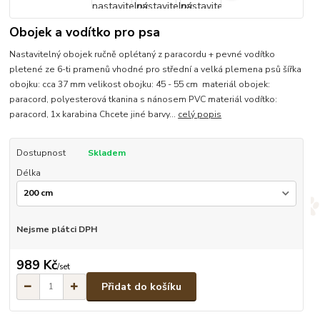
Obojek a vodítko pro psa
Nastavitelný obojek ručně oplétaný z paracordu + pevné vodítko
pletené ze 6-ti pramenů vhodné pro střední a velká plemena psů šířka
obojku: cca 37 mm velikost obojku: 45 - 55 cm materiál obojek:
paracord, polyesterová tkanina s nánosem PVC materiál vodítko:
paracord, 1x karabina Chcete jiné barvy...
celý popis
Dostupnost
Skladem
Délka
Nejsme plátci DPH
989 Kč
/
set
Přidat do košíku