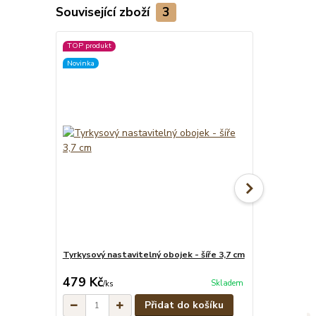
Související zboží
3
TOP produkt
Novinka
Novinka
Tyrkysový nastavitelný obojek - šíře 3,7 cm
Tyrkysové pe
cena od
479 Kč
329 Kč
Skladem
/
ks
/
ks
Přidat do košíku