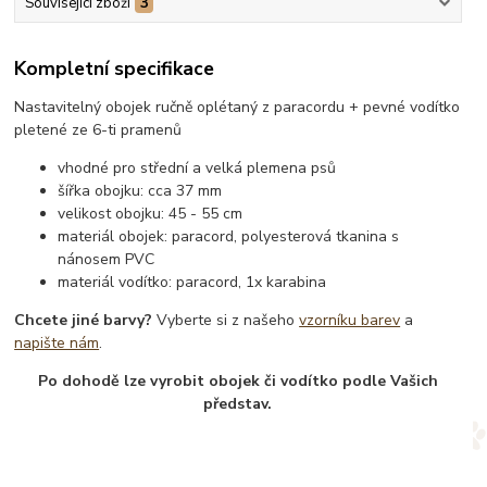
Související zboží
3
Kompletní specifikace
Nastavitelný obojek ručně oplétaný z paracordu + pevné vodítko
pletené ze 6-ti pramenů
vhodné pro střední a velká plemena psů
šířka obojku: cca 37 mm
velikost obojku: 45 - 55 cm
materiál obojek: paracord, polyesterová tkanina s
nánosem PVC
materiál vodítko: paracord, 1x karabina
Chcete jiné barvy?
Vyberte si z našeho
vzorníku barev
a
napište nám
.
Po dohodě lze vyrobit obojek či vodítko podle Vašich
představ.