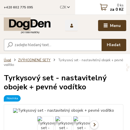
0
ks
CZK
+420 602 775 095
za
0 Kč
Menu
Hledat
Úvod
ZVÝHODNĚNÉ SETY
Tyrkysový set - nastavitelný obojek + pevné
vodítko
Tyrkysový set - nastavitelný
obojek + pevné vodítko
Novinka