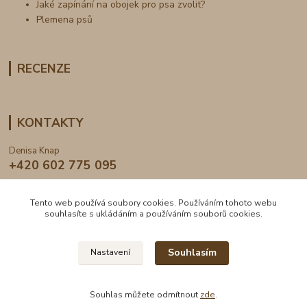
Jaké zapínání na obojek pro psa zvolit?
Plemena psů
RECENZE
KONTAKTY
Denisa Knap
+420 602 775 095
info@dogden.cz
Tento web používá soubory cookies. Používáním tohoto webu
souhlasíte s ukládáním a používáním souborů cookies.
Souhlasím
Nastavení
2024 © DogDen.cz, všechna práva vyhrazena
Souhlas můžete odmítnout
zde
.
Vytvořeno na
Eshop-rychle.cz