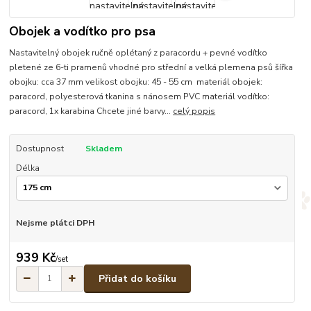
Obojek a vodítko pro psa
Nastavitelný obojek ručně oplétaný z paracordu + pevné vodítko
pletené ze 6-ti pramenů vhodné pro střední a velká plemena psů šířka
obojku: cca 37 mm velikost obojku: 45 - 55 cm materiál obojek:
paracord, polyesterová tkanina s nánosem PVC materiál vodítko:
paracord, 1x karabina Chcete jiné barvy...
celý popis
Dostupnost
Skladem
Délka
Nejsme plátci DPH
939 Kč
/
set
Přidat do košíku