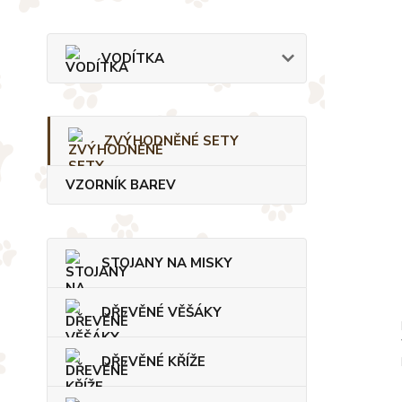
VODÍTKA
ZVÝHODNĚNÉ SETY
VZORNÍK BAREV
STOJANY NA MISKY
DŘEVĚNÉ VĚŠÁKY
DŘEVĚNÉ KŘÍŽE