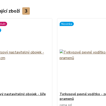
jící zboží
3
dukt
Novinka
vý nastavitelný obojek - šíře
Tyrkysové pevné vodítko - z
pramenů
cena od