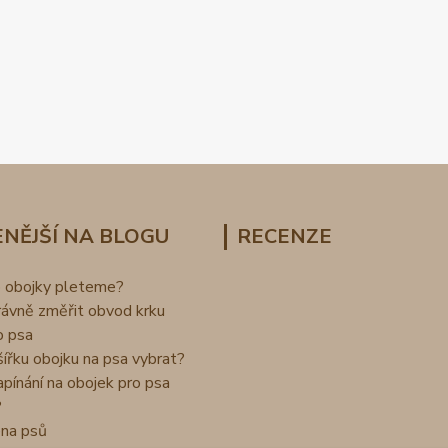
NĚJŠÍ NA BLOGU
RECENZE
o obojky pleteme?
rávně změřit obvod krku
o psa
šířku obojku na psa vybrat?
apínání na obojek pro psa
?
na psů