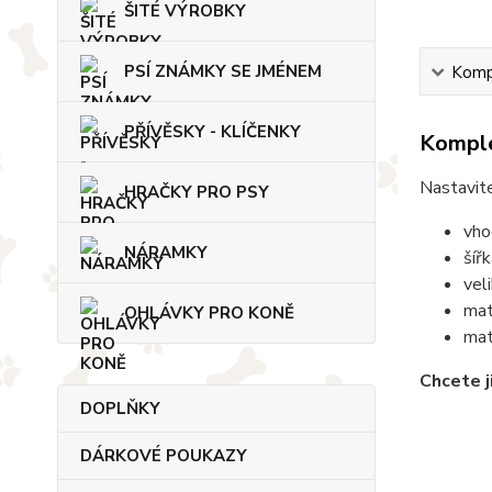
ŠITÉ VÝROBKY
PSÍ ZNÁMKY SE JMÉNEM
Kompl
PŘÍVĚSKY - KLÍČENKY
Komple
Nastavite
HRAČKY PRO PSY
vho
NÁRAMKY
šíř
vel
mat
OHLÁVKY PRO KONĚ
mat
Chcete j
DOPLŇKY
DÁRKOVÉ POUKAZY