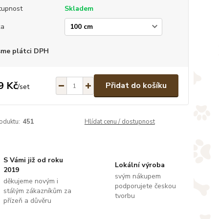
tupnost
Skladem
ka
sme plátci DPH
9 Kč
Přidat do košíku
/
set
oduktu:
451
Hlídat cenu / dostupnost
S Vámi již od roku
Lokální výroba
2019
svým nákupem
děkujeme novým i
podporujete českou
stálým zákazníkům za
tvorbu
přízeň a důvěru