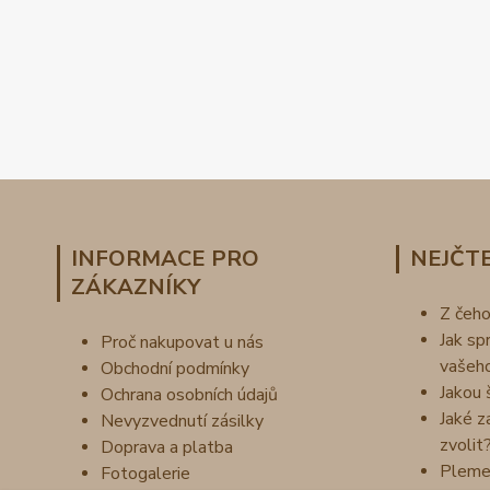
INFORMACE PRO
NEJČTE
ZÁKAZNÍKY
Z čeh
Jak sp
Proč nakupovat u nás
vašeh
Obchodní podmínky
Jakou 
Ochrana osobních údajů
Jaké z
Nevyzvednutí zásilky
zvolit
Doprava a platba
Pleme
Fotogalerie