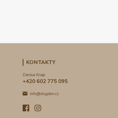
KONTAKTY
Denisa Knap
+420 602 775 095
info@dogden.cz