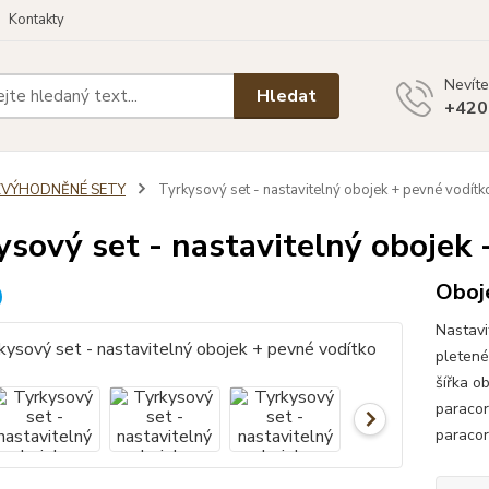
Kontakty
Nevíte
Hledat
+420
ZVÝHODNĚNÉ SETY
Tyrkysový set - nastavitelný obojek + pevné vodítk
ysový set - nastavitelný obojek
Oboje
Nastavi
pletené
šířka o
paracor
paracor