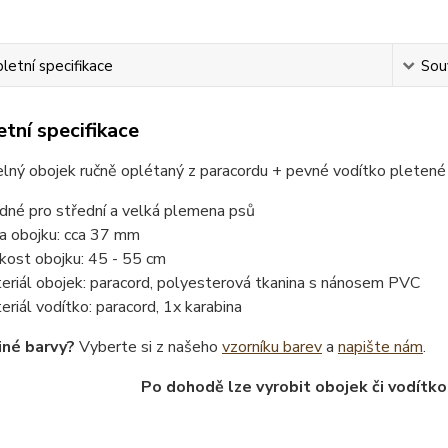
etní specifikace
Souv
tní specifikace
lný obojek ručně oplétaný z paracordu + pevné vodítko pletené
dné pro střední a velká plemena psů
ka obojku: cca 37 mm
ikost obojku: 45 - 55 cm
eriál obojek: paracord, polyesterová tkanina s nánosem PVC
eriál vodítko: paracord, 1x karabina
iné barvy?
Vyberte si z našeho
vzorníku barev
a
napište nám
.
Po dohodě lze vyrobit obojek či vodítko