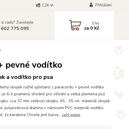
Přihlášení
CZK
 si rady? Zavolejte.
0
ks
za
0 Kč
 602 775 095
o
 + pevné vodítko
k a vodítko pro psa
telný obojek ručně oplétaný z paracordu + pevné vodítko
 ze 6-ti pramenů vhodné pro střední a velká plemena psů
bojku: cca 37 mm velikost obojku: 45 - 55 cm materiál obojek:
d, polyesterová tkanina s nánosem PVC materiál vodítko:
d, 1x karabina Chcete jiné barvy...
celý popis