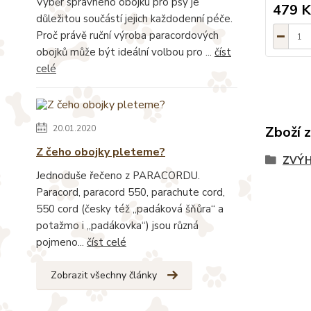
Výběr správného obojku pro psy je
479 K
důležitou součástí jejich každodenní péče.
Proč právě ruční výroba paracordových
obojků může být ideální volbou pro ...
číst
celé
20.01.2020
Zboží 
Z čeho obojky pleteme?
ZVÝH
Jednoduše řečeno z PARACORDU.
Paracord, paracord 550, parachute cord,
550 cord (česky též „padáková šňůra“ a
potažmo i „padákovka“) jsou různá
pojmeno...
číst celé
Zobrazit všechny články