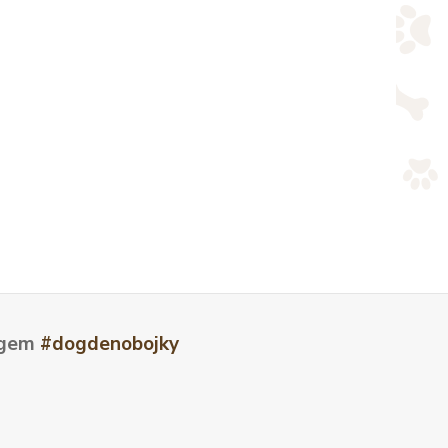
tagem
#dogdenobojky