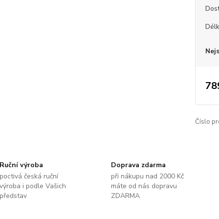
Dos
Dél
Nej
78
Číslo pr
Ruční výroba
Doprava zdarma
poctivá česká ruční
při nákupu nad 2000 Kč
výroba i podle Vašich
máte od nás dopravu
představ
ZDARMA