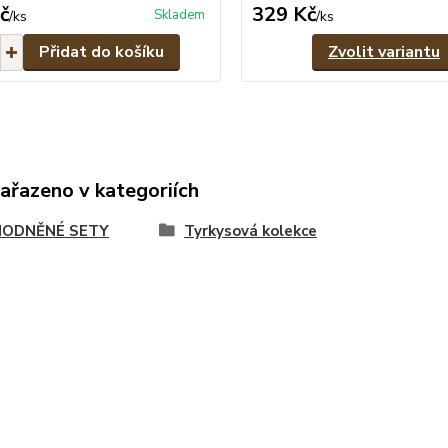
č
329 Kč
Skladem
/
ks
/
ks
Přidat do košíku
Zvolit variantu
zařazeno v kategoriích
ODNĚNÉ SETY
Tyrkysová kolekce