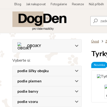
Blog
Jak nakupovat
Fotogalerie
Recenze
Náš příběh
Úvod
OBOJKY
Tyrk
Vyberte si:
Novinka
podle šířky obojku
podle plemen
podle barvy
podle vzoru