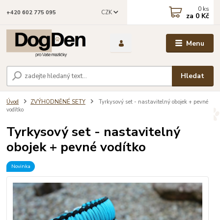
0
ks
CZK
+420 602 775 095
za
0 Kč
Menu
Hledat
Úvod
ZVÝHODNĚNÉ SETY
Tyrkysový set - nastavitelný obojek + pevné
vodítko
Tyrkysový set - nastavitelný
obojek + pevné vodítko
Novinka