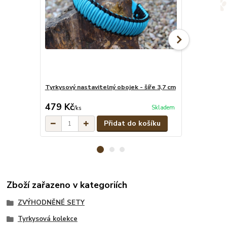
Tyrkysový nastavitelný obojek - šíře 3,7 cm
Tyrkysové pe
cena od
479 Kč
329 Kč
Skladem
/
ks
/
ks
Přidat do košíku
Zboží zařazeno v kategoriích
ZVÝHODNĚNÉ SETY
Tyrkysová kolekce