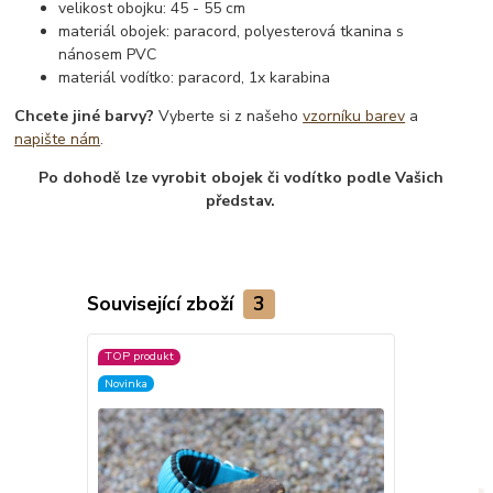
velikost obojku: 45 - 55 cm
materiál obojek: paracord, polyesterová tkanina s
nánosem PVC
materiál vodítko: paracord, 1x karabina
Chcete jiné barvy?
Vyberte si z našeho
vzorníku barev
a
napište nám
.
Po dohodě lze vyrobit obojek či vodítko podle Vašich
představ.
Související zboží
3
TOP produkt
Novinka
Novinka