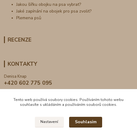
Jakou šířku obojku na psa vybrat?
Jaké zapínání na obojek pro psa zvolit?
Plemena psů
RECENZE
KONTAKTY
Denisa Knap
+420 602 775 095
info@dogden.cz
Tento web používá soubory cookies. Používáním tohoto webu
souhlasíte s ukládáním a používáním souborů cookies.
Souhlasím
Nastavení