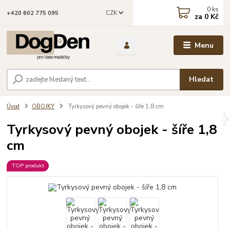
0
ks
CZK
+420 602 775 095
za
0 Kč
Menu
Hledat
Úvod
OBOJKY
Tyrkysový pevný obojek - šíře 1,8 cm
Tyrkysový pevný obojek - šíře 1,8
cm
TOP produkt