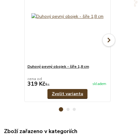
Duhový pevný obojek - šíře 1,8 cm
Zelený oboje
cm
cena od
cena od
319 Kč
319 Kč
skladem
/
ks
/
ks
Zvolit variantu
Zboží zařazeno v kategoriích