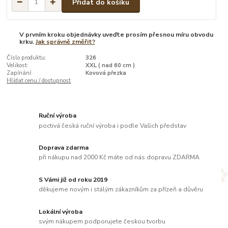
Přidat do košíku
V prvním kroku objednávky uveďte prosím přesnou míru obvodu
krku.
Jak správně změřit?
Číslo produktu:
326
Velikost:
XXL ( nad 60 cm )
Zapínání:
Kovová přezka
Hlídat cenu / dostupnost
Ruční výroba
poctivá česká ruční výroba i podle Vašich představ
Doprava zdarma
při nákupu nad 2000 Kč máte od nás dopravu ZDARMA
S Vámi již od roku 2019
děkujeme novým i stálým zákazníkům za přízeň a důvěru
Lokální výroba
svým nákupem podporujete českou tvorbu