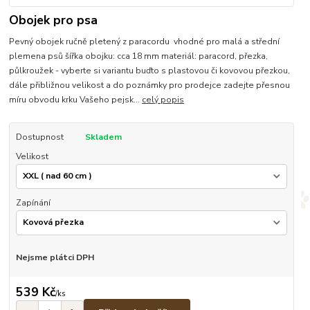
Obojek pro psa
Pevný obojek ručně pletený z paracordu vhodné pro malá a střední
plemena psů šířka obojku: cca 18 mm materiál: paracord, přezka,
půlkroužek - vyberte si variantu buďto s plastovou či kovovou přezkou,
dále přibližnou velikost a do poznámky pro prodejce zadejte přesnou
míru obvodu krku Vašeho pejsk...
celý popis
Dostupnost
Skladem
Velikost
Zapínání
Nejsme plátci DPH
539 Kč
/
ks