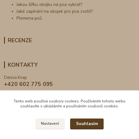
Jakou šířku obojku na psa vybrat?
Jaké zapínání na obojek pro psa zvolit?
Plemena psů
RECENZE
KONTAKTY
Denisa Knap
+420 602 775 095
info@dogden.cz
Tento web používá soubory cookies. Používáním tohoto webu
souhlasíte s ukládáním a používáním souborů cookies.
Souhlasím
Nastavení