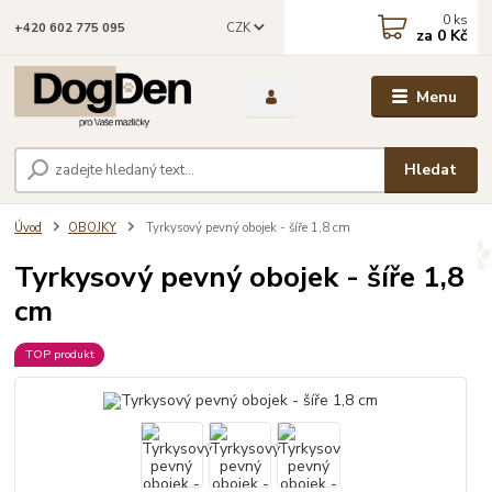
0
ks
CZK
+420 602 775 095
za
0 Kč
Menu
Hledat
Úvod
OBOJKY
Tyrkysový pevný obojek - šíře 1,8 cm
Tyrkysový pevný obojek - šíře 1,8
cm
TOP produkt