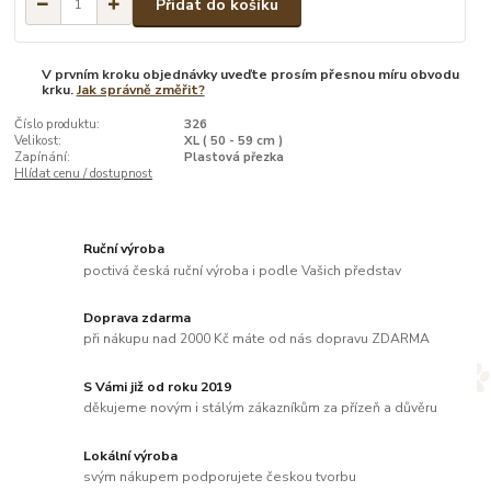
Přidat do košíku
V prvním kroku objednávky uveďte prosím přesnou míru obvodu
krku.
Jak správně změřit?
Číslo produktu:
326
Velikost:
XL ( 50 - 59 cm )
Zapínání:
Plastová přezka
Hlídat cenu / dostupnost
Ruční výroba
poctivá česká ruční výroba i podle Vašich představ
Doprava zdarma
při nákupu nad 2000 Kč máte od nás dopravu ZDARMA
S Vámi již od roku 2019
děkujeme novým i stálým zákazníkům za přízeň a důvěru
Lokální výroba
svým nákupem podporujete českou tvorbu