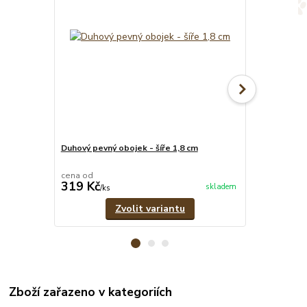
Duhový pevný obojek - šíře 1,8 cm
Zelený oboje
cm
cena od
cena od
319 Kč
319 Kč
skladem
/
ks
/
ks
Zvolit variantu
Zboží zařazeno v kategoriích