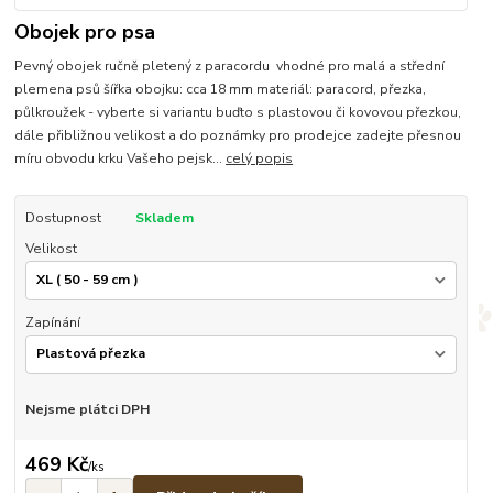
Obojek pro psa
Pevný obojek ručně pletený z paracordu vhodné pro malá a střední
plemena psů šířka obojku: cca 18 mm materiál: paracord, přezka,
půlkroužek - vyberte si variantu buďto s plastovou či kovovou přezkou,
dále přibližnou velikost a do poznámky pro prodejce zadejte přesnou
míru obvodu krku Vašeho pejsk...
celý popis
Dostupnost
Skladem
Velikost
Zapínání
Nejsme plátci DPH
469 Kč
/
ks