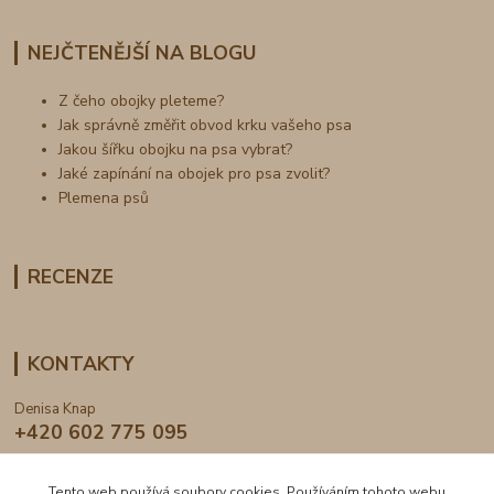
NEJČTENĚJŠÍ NA BLOGU
Z čeho obojky pleteme?
Jak správně změřit obvod krku vašeho psa
Jakou šířku obojku na psa vybrat?
Jaké zapínání na obojek pro psa zvolit?
Plemena psů
RECENZE
KONTAKTY
Denisa Knap
+420 602 775 095
info@dogden.cz
Tento web používá soubory cookies. Používáním tohoto webu