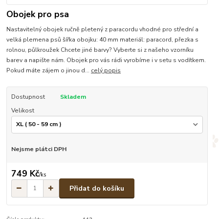
Obojek pro psa
Nastavitelný obojek ručně pletený z paracordu vhodné pro střední a
velká plemena psů šířka obojku: 40 mm materiál: paracord, přezka s
rolnou, půlkroužek Chcete jiné barvy? Vyberte si z našeho vzorníku
barev a napište nám. Obojek pro vás rádi vyrobíme i v setu s vodítkem.
Pokud máte zájem o jinou d...
celý popis
Dostupnost
Skladem
Velikost
Nejsme plátci DPH
749 Kč
/
ks
Přidat do košíku