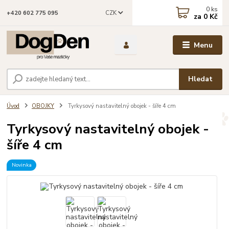
0
ks
CZK
+420 602 775 095
za
0 Kč
Menu
Hledat
Úvod
OBOJKY
Tyrkysový nastavitelný obojek - šíře 4 cm
Tyrkysový nastavitelný obojek -
šíře 4 cm
Novinka