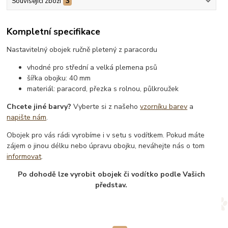
Související zboží
3
Kompletní specifikace
Nastavitelný obojek ručně pletený z paracordu
vhodné pro střední a velká plemena psů
šířka obojku: 40 mm
materiál: paracord, přezka s rolnou, půlkroužek
Chcete jiné barvy?
Vyberte si z našeho
vzorníku barev
a
napište nám
.
Obojek pro vás rádi vyrobíme i v setu s vodítkem. Pokud máte
zájem o jinou délku nebo úpravu obojku, neváhejte nás o tom
informovat
.
Po dohodě lze vyrobit obojek či vodítko podle Vašich
představ.