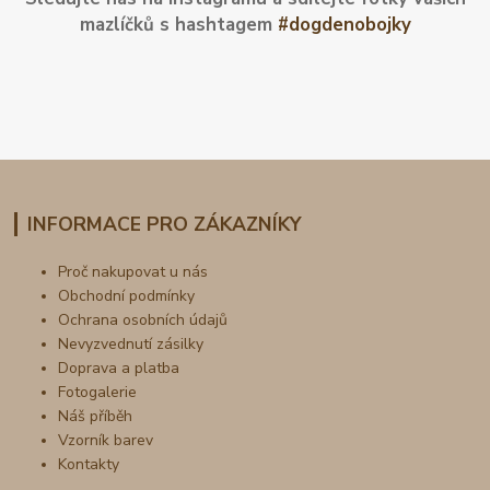
mazlíčků s hashtagem
#dogdenobojky
INFORMACE PRO ZÁKAZNÍKY
Proč nakupovat u nás
Obchodní podmínky
Ochrana osobních údajů
Nevyzvednutí zásilky
Doprava a platba
Fotogalerie
Náš příběh
Vzorník barev
Kontakty