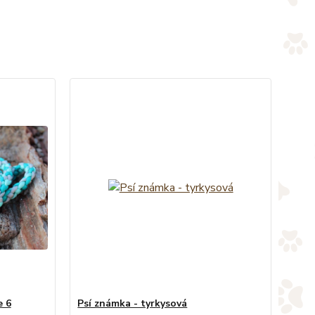
e 6
Psí známka - tyrkysová