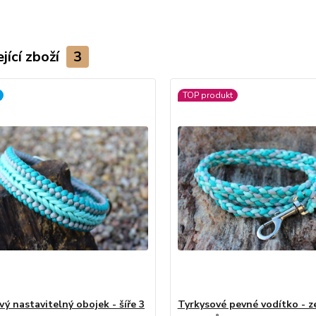
jící zboží
3
TOP produkt
ý nastavitelný obojek - šíře 3
Tyrkysové pevné vodítko - z