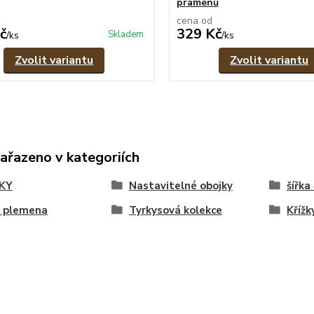
pramenů
cena od
č
329 Kč
Skladem
/
ks
/
ks
Zvolit variantu
Zvolit variantu
zařazeno v kategoriích
KY
Nastavitelné obojky
šířka
á plemena
Tyrkysová kolekce
Křížk