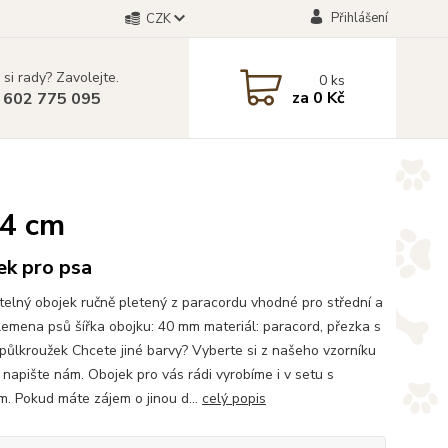
Přihlášení
CZK
 si rady? Zavolejte.
0
ks
za
0 Kč
 602 775 095
 4 cm
ek pro psa
telný obojek ručně pletený z paracordu vhodné pro střední a
lemena psů šířka obojku: 40 mm materiál: paracord, přezka s
 půlkroužek Chcete jiné barvy? Vyberte si z našeho vzorníku
 napište nám. Obojek pro vás rádi vyrobíme i v setu s
m. Pokud máte zájem o jinou d...
celý popis