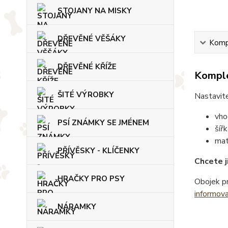
STOJANY NA MISKY
DŘEVĚNÉ VĚŠÁKY
Kompl
DŘEVĚNÉ KŘÍŽE
Komple
ŠITÉ VÝROBKY
Nastavite
vho
PSÍ ZNÁMKY SE JMÉNEM
šíř
mat
PŘÍVĚSKY - KLÍČENKY
Chcete j
HRAČKY PRO PSY
Obojek pr
informov
NÁRAMKY