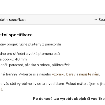
etní specifikace
Souv
tní specifikace
lný obojek ručně pletený z paracordu
dné pro střední a velká plemena psů
ka obojku: 40 mm
eriál: paracord, přezka s rolnou, půlkroužek
iné barvy?
Vyberte si z našeho
vzorníku barev
a
napište nám
.
o vás rádi vyrobíme i v setu s vodítkem. Pokud máte zájem o ji
at
.
Po dohodě lze vyrobit obojek či vodítko