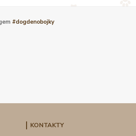
tagem
#dogdenobojky
KONTAKTY