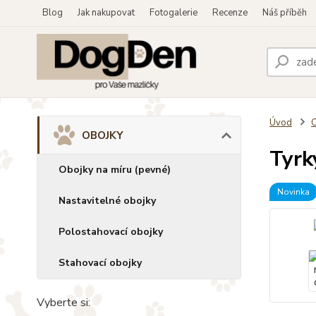
Blog
Jak nakupovat
Fotogalerie
Recenze
Náš příběh
Úvod
OBOJKY
Tyrk
Obojky na míru (pevné)
Novinka
Nastavitelné obojky
Polostahovací obojky
Stahovací obojky
Vyberte si: