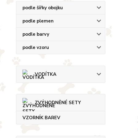
podle šířky obojku
podle plemen
podle barvy
podle vzoru
VODÍTKA
ZVÝHODNĚNÉ SETY
VZORNÍK BAREV