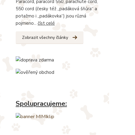
Paracord, paracord 550, parachute cord,
550 cord (česky též „padáková šňůra“ a
potažmo i „padákovka“) jsou různá
pojmeno...
číst celé
Zobrazit všechny články
Spolupracujeme: