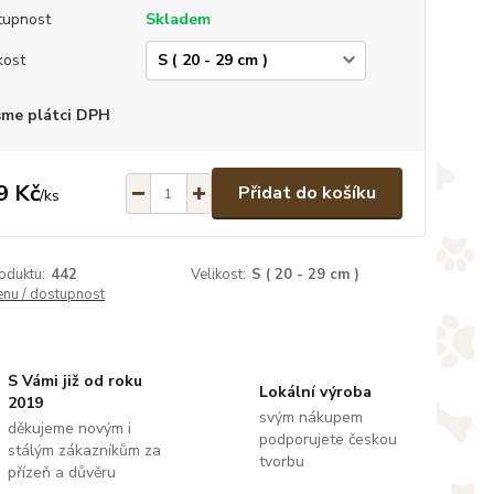
tupnost
Skladem
kost
sme plátci DPH
9 Kč
Přidat do košíku
/
ks
oduktu:
442
Velikost:
S ( 20 - 29 cm )
enu / dostupnost
S Vámi již od roku
Lokální výroba
2019
svým nákupem
děkujeme novým i
podporujete českou
stálým zákazníkům za
tvorbu
přízeň a důvěru