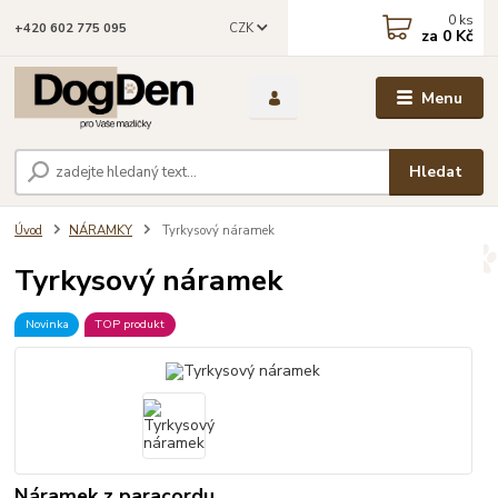
0
ks
CZK
+420 602 775 095
za
0 Kč
Menu
Hledat
Úvod
NÁRAMKY
Tyrkysový náramek
Tyrkysový náramek
Novinka
TOP produkt
Náramek z paracordu