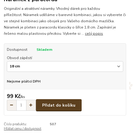
Originální a atraktivní náramky. Vhodný dárek pro každou
příležitost. Náramek uděláme v barevné kombinaci, jakou si vyberete či
ve stejné kombinaci jako obojek pro Vašeho domácího mazlíčka.
Náramek je pleten z paracordu klasicky o šířce 1,8 cm. Zapínání je
řešeno malou plastovou přezkou. Vyberte si ...
celý popis
Dostupnost
Skladem
Obvod zápěstí
Nejsme plátci DPH
99 Kč
/
ks
Přidat do košíku
Číslo produktu:
507
Hlídat cenu / dostupnost