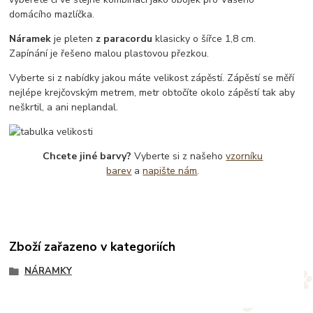
domácího mazlíčka.
Náramek
je pleten
z paracordu
klasicky o šířce 1,8 cm.
Zapínání je řešeno malou plastovou přezkou.
Vyberte si z nabídky jakou máte velikost zápěstí. Zápěstí se měří
nejlépe krejčovským metrem, metr obtočíte okolo zápěstí tak aby
neškrtil, a ani neplandal.
Chcete jiné barvy?
Vyberte si z našeho
vzorníku
barev
a
napište nám
.
Zboží zařazeno v kategoriích
NÁRAMKY