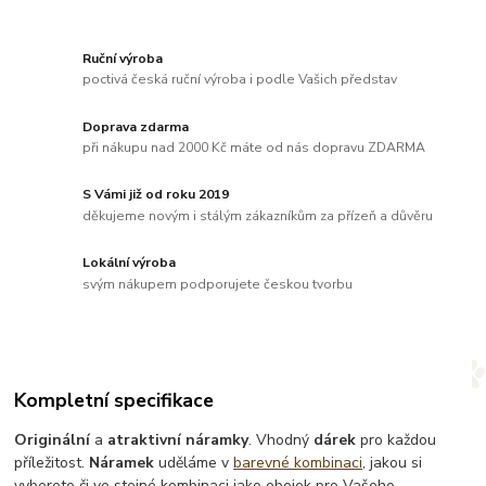
Ruční výroba
poctivá česká ruční výroba i podle Vašich představ
Doprava zdarma
při nákupu nad 2000 Kč máte od nás dopravu ZDARMA
S Vámi již od roku 2019
děkujeme novým i stálým zákazníkům za přízeň a důvěru
Lokální výroba
svým nákupem podporujete českou tvorbu
Kompletní specifikace
Originální
a
atraktivní náramky
. Vhodný
dárek
pro každou
příležitost.
Náramek
uděláme v
barevné kombinaci
, jakou si
vyberete či ve stejné kombinaci jako obojek pro Vašeho