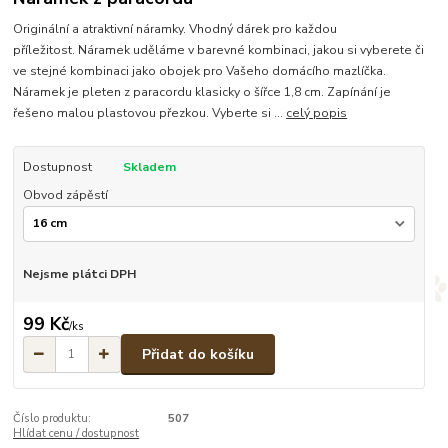
Originální a atraktivní náramky. Vhodný dárek pro každou
příležitost. Náramek uděláme v barevné kombinaci, jakou si vyberete či
ve stejné kombinaci jako obojek pro Vašeho domácího mazlíčka.
Náramek je pleten z paracordu klasicky o šířce 1,8 cm. Zapínání je
řešeno malou plastovou přezkou. Vyberte si ...
celý popis
Dostupnost
Skladem
Obvod zápěstí
Nejsme plátci DPH
99 Kč
/
ks
Přidat do košíku
Číslo produktu:
507
Hlídat cenu / dostupnost