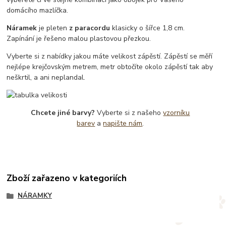
domácího mazlíčka.
Náramek
je pleten
z paracordu
klasicky o šířce 1,8 cm.
Zapínání je řešeno malou plastovou přezkou.
Vyberte si z nabídky jakou máte velikost zápěstí. Zápěstí se měří
nejlépe krejčovským metrem, metr obtočíte okolo zápěstí tak aby
neškrtil, a ani neplandal.
Chcete jiné barvy?
Vyberte si z našeho
vzorníku
barev
a
napište nám
.
Zboží zařazeno v kategoriích
NÁRAMKY