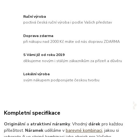
Ruční výroba
poctivá česká ruční výroba i podle Vašich představ
Doprava zdarma
při nákupu nad 2000 Kč máte od nás dopravu ZDARMA
S Vámi již od roku 2019
děkujeme novým i stálým zákazníkům za přízeň a důvěru
Lokální výroba
svým nákupem podporujete českou tvorbu
Kompletní specifikace
Originální
a
atraktivní náramky
. Vhodný
dárek
pro každou
příležitost.
Náramek
uděláme v
barevné kombinaci
, jakou si
vyberete či ve stejné kombinaci jako obojek pro Vašeho