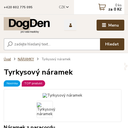
0
ks
CZK
+420 602 775 095
za
0 Kč
Menu
Hledat
Úvod
NÁRAMKY
Tyrkysový náramek
Tyrkysový náramek
Novinka
TOP produkt
Náramek z paracordu