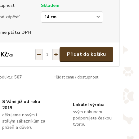
tupnost
Skladem
d zápěstí
sme plátci DPH
 Kč
Přidat do košíku
/
ks
oduktu:
507
Hlídat cenu / dostupnost
S Vámi již od roku
Lokální výroba
2019
svým nákupem
děkujeme novým i
podporujete českou
stálým zákazníkům za
tvorbu
přízeň a důvěru