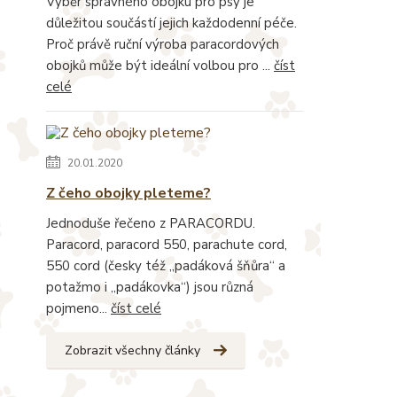
Výběr správného obojku pro psy je
důležitou součástí jejich každodenní péče.
Proč právě ruční výroba paracordových
obojků může být ideální volbou pro ...
číst
celé
20.01.2020
Z čeho obojky pleteme?
Jednoduše řečeno z PARACORDU.
Paracord, paracord 550, parachute cord,
550 cord (česky též „padáková šňůra“ a
potažmo i „padákovka“) jsou různá
pojmeno...
číst celé
Zobrazit všechny články