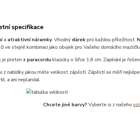
tní specifikace
ní
a
atraktivní náramky
. Vhodný
dárek
pro každou příležitost.
N
či ve stejné kombinaci jako obojek pro Vašeho domácího mazlíčk
k
je pleten
z paracordu
klasicky o šířce 1,8 cm. Zapínání je řeš
i z nabídky jakou máte velikost zápěstí. Zápěstí se měří nejlé
il, a ani neplandal.
Chcete jiné barvy?
Vyberte si z našeho
vzo