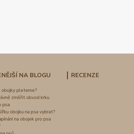
NĚJŠÍ NA BLOGU
RECENZE
o obojky pleteme?
rávně změřit obvod krku
o psa
šířku obojku na psa vybrat?
apínání na obojek pro psa
?
na psů