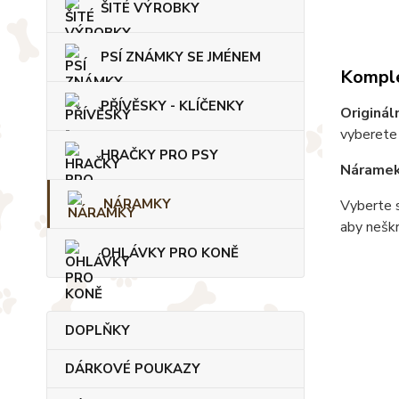
ŠITÉ VÝROBKY
PSÍ ZNÁMKY SE JMÉNEM
Komple
PŘÍVĚSKY - KLÍČENKY
Originál
vyberete 
HRAČKY PRO PSY
Nárame
NÁRAMKY
Vyberte s
aby neškrt
OHLÁVKY PRO KONĚ
DOPLŇKY
DÁRKOVÉ POUKAZY