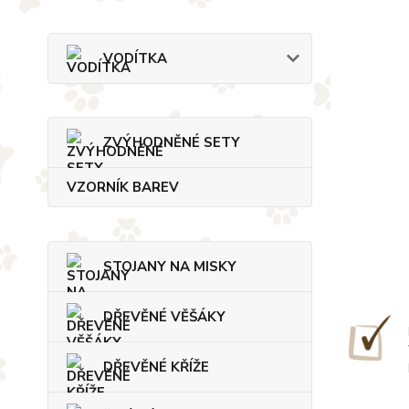
VODÍTKA
ZVÝHODNĚNÉ SETY
VZORNÍK BAREV
STOJANY NA MISKY
DŘEVĚNÉ VĚŠÁKY
DŘEVĚNÉ KŘÍŽE