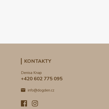
KONTAKTY
Denisa Knap
+420 602 775 095
info@dogden.cz