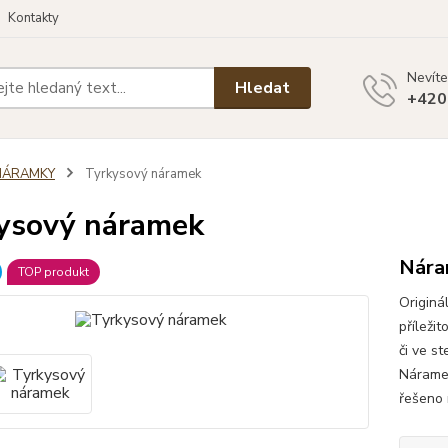
Kontakty
Nevíte
Hledat
+420
NÁRAMKY
Tyrkysový náramek
ysový náramek
Nára
TOP produkt
Originá
příleži
či ve s
Náramek
řešeno 