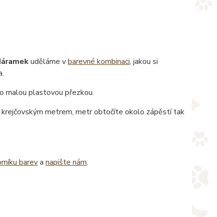
áramek
uděláme v
barevné kombinaci
, jakou si
a.
eno malou plastovou přezkou.
pe krejčovským metrem, metr obtočíte okolo zápěstí tak
rníku barev
a
napište nám
.