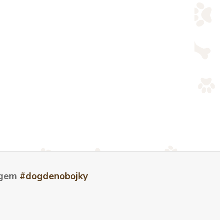
tagem
#dogdenobojky