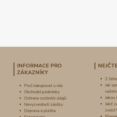
INFORMACE PRO
NEJČTE
ZÁKAZNÍKY
Z čeh
Jak sp
Proč nakupovat u nás
vašeh
Obchodní podmínky
Jakou 
Ochrana osobních údajů
Jaké z
Nevyzvednutí zásilky
zvolit
Doprava a platba
Pleme