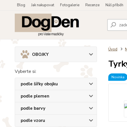
Blog
Jak nakupovat
Fotogalerie
Recenze
Náš příběh
Úvod
OBOJKY
Tyrk
Vyberte si:
Novinka
podle šířky obojku
podle plemen
podle barvy
podle vzoru