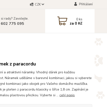
Přihlášení
CZK
 si rady? Zavolejte.
0
ks
za
0 Kč
 602 775 095
mek z paracordu
lní a atraktivní náramky. Vhodný dárek pro každou
tost. Náramek uděláme v barevné kombinaci, jakou si vyberete
tejné kombinaci jako obojek pro Vašeho domácího mazlíčka.
 je pleten z paracordu klasicky o šířce 1,8 cm. Zapínání je
malou plastovou přezkou. Vyberte si ...
celý popis