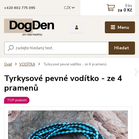
0
ks
CZK
+420 602 775 095
za
0 Kč
Menu
Hledat
Úvod
VODÍTKA
Tyrkysové pevné vodítko - ze 4 pramenů
Tyrkysové pevné vodítko - ze 4
pramenů
TOP produkt