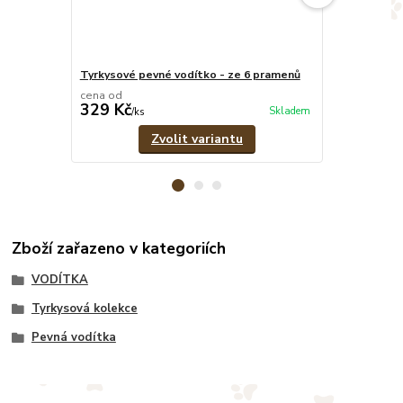
Tyrkysové pevné vodítko - ze 6 pramenů
Modrý pevný o
cena od
cena od
329 Kč
299 Kč
Skladem
/
ks
/
ks
Zvolit variantu
Zboží zařazeno v kategoriích
VODÍTKA
Tyrkysová kolekce
Pevná vodítka