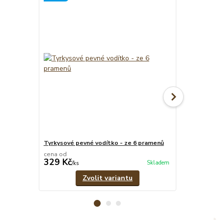
Tyrkysové pevné vodítko - ze 6 pramenů
Modrý pevný o
cena od
cena od
329 Kč
299 Kč
Skladem
/
ks
/
ks
Zvolit variantu