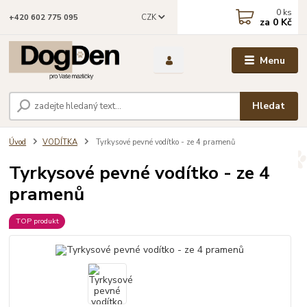
0
ks
CZK
+420 602 775 095
za
0 Kč
Menu
Hledat
Úvod
VODÍTKA
Tyrkysové pevné vodítko - ze 4 pramenů
Tyrkysové pevné vodítko - ze 4
pramenů
TOP produkt