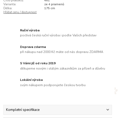
Číslo produktu:
461
Varianta:
ze 4 pramenů
Délka:
175 cm
Hlídat cenu / dostupnost
Ruční výroba
poctivá česká ruční výroba i podle Vašich představ
Doprava zdarma
při nákupu nad 2000 Kč máte od nás dopravu ZDARMA
S Vámi již od roku 2019
děkujeme novým i stálým zákazníkům za přízeň a důvěru
Lokální výroba
svým nákupem podporujete českou tvorbu
Kompletní specifikace