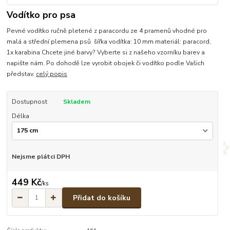
Vodítko pro psa
Pevné vodítko ručně pletené z paracordu ze 4 pramenů vhodné pro
malá a střední plemena psů šířka vodítka: 10 mm materiál: paracord,
1x karabina Chcete jiné barvy? Vyberte si z našeho vzorníku barev a
napište nám. Po dohodě lze vyrobit obojek či vodítko podle Vašich
představ.
celý popis
Dostupnost
Skladem
Délka
Nejsme plátci DPH
449 Kč
/
ks
Přidat do košíku