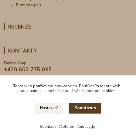
Plemena psů
RECENZE
KONTAKTY
Denisa Knap
+420 602 775 095
info@dogden.cz
Tento web používá soubory cookies. Používáním tohoto webu
souhlasíte s ukládáním a používáním souborů cookies.
Souhlasím
Nastavení
2024 © DogDen.cz, všechna práva vyhrazena
Souhlas můžete odmítnout
zde
.
Vytvořeno na
Eshop-rychle.cz