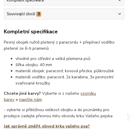
Kompletní specifikace
Související zboží
3
Kompletní specifikace
Pevný obojek ručně pletený z paracordu + přepínací vodítko
pletené ze 6-ti pramenů
vhodné pro střední a velká plemena psů
šířka obojku: 40 mm
materiál obojek: paracord, kovová přezka, půlkroužek
materiál vodítko: paracord, 2x karabina, 3x pevnostní
svařované kroužky
Chcete jiné barvy?
Vyberte si z našeho
vzorníku
barev
a
napište nám
.
- vyberte si přibližnou velikost obojku a do poznámky pro
prodejce zadejte přesnou míru obvodu krku Vašeho pejska
Jak správně změřit obvod krku vašeho psa?