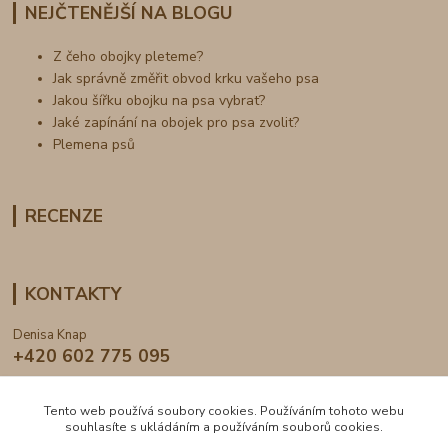
NEJČTENĚJŠÍ NA BLOGU
Z čeho obojky pleteme?
Jak správně změřit obvod krku vašeho psa
Jakou šířku obojku na psa vybrat?
Jaké zapínání na obojek pro psa zvolit?
Plemena psů
RECENZE
KONTAKTY
Denisa Knap
+420 602 775 095
info@dogden.cz
Tento web používá soubory cookies. Používáním tohoto webu
souhlasíte s ukládáním a používáním souborů cookies.