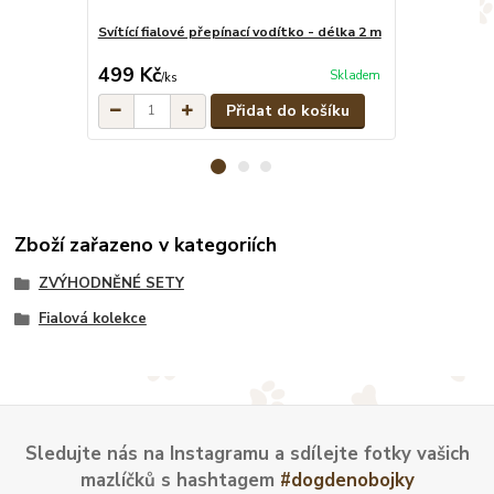
Svítící fialové přepínací vodítko - délka 2 m
Svítící fialov
cena od
499 Kč
549 Kč
Skladem
/
ks
/
ks
Přidat do košíku
Zboží zařazeno v kategoriích
ZVÝHODNĚNÉ SETY
Fialová kolekce
Sledujte nás na Instagramu a sdílejte fotky vašich
mazlíčků s hashtagem
#dogdenobojky