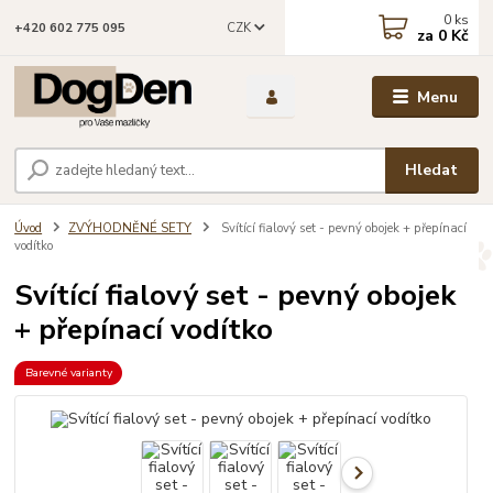
0
ks
CZK
+420 602 775 095
za
0 Kč
Menu
Hledat
Úvod
ZVÝHODNĚNÉ SETY
Svítící fialový set - pevný obojek + přepínací
vodítko
Svítící fialový set - pevný obojek
+ přepínací vodítko
Barevné varianty