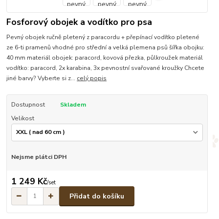
Fosforový obojek a vodítko pro psa
Pevný obojek ručně pletený z paracordu + přepínací vodítko pletené
ze 6-ti pramenů vhodné pro střední a velká plemena psů šířka obojku:
40 mm materiál obojek: paracord, kovová přezka, půlkroužek materiál
vodítko: paracord, 2x karabina, 3x pevnostní svařované kroužky Chcete
jiné barvy? Vyberte si z...
celý popis
Dostupnost
Skladem
Velikost
Nejsme plátci DPH
1 249 Kč
/
set
Přidat do košíku