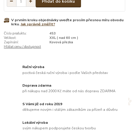
Přidat do košíku
V prvním kroku objednávky uveďte prosím přesnou míru obvodu
krku.
Jak správně změřit?
Číslo produktu:
453
Velikost:
XXL ( nad 60 cm )
Zapínání:
Kovová přezka
Hlídat cenu / dostupnost
Ruční výroba
poctivá česká ruční výroba i podle Vašich představ
Doprava zdarma
při nákupu nad 2000 Kč máte od nás dopravu ZDARMA
S Vámi již od roku 2019
děkujeme novým i stálým zákazníkům za přízeň a důvěru
Lokální výroba
svým nákupem podporujete českou tvorbu