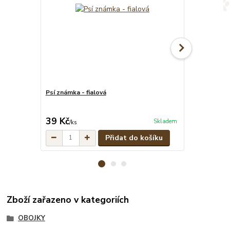
Psí známka - fialová
Svítící fialo
přepínací vo
cena od
39 Kč
1 049 Kč
Skladem
/
ks
/
Přidat do košíku
Zboží zařazeno v kategoriích
OBOJKY