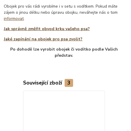
Obojek pro vás rádi vyrobíme i v setu s vodítkem. Pokud máte
zájem o jinou délku nebo úpravu obojku, neváhejte nás o tom
informovat
.
Jak správně změřit obvod krku vašeho psa?
Jaké zapínání na obojek pro psa zvolit?
Po dohodě lze vyrobit obojek či vodítko podle Vašich
představ.
Související zboží
3
Barevné varian