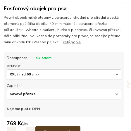
Fosforový obojek pro psa
Pevný obojek ručně pletený z paracordu vhodné pro střední a velká
plemena psů šířka obojku: 40 mm materiál: paracord, přezka,
půlkroužek - vyberte si variantu buďto s plastovou či kovovou přezkou,
dále přibližnou velikost a do poznámky pro prodejce zadejte přesnou
míru obvodu krku Vašeho pejska ...
celý popis
Dostupnost
Skladem
Velikost
Zapínání
Nejsme plátci DPH
769 Kč
/
ks