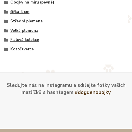
Obojky na míru (pevné)
šířka 4 cm
Střední plemena
Velká plemena
Fialová kolekce
Kosočtverce
Sledujte nás na Instagramu a sdílejte fotky vašich
mazlíčků s hashtagem
#dogdenobojky