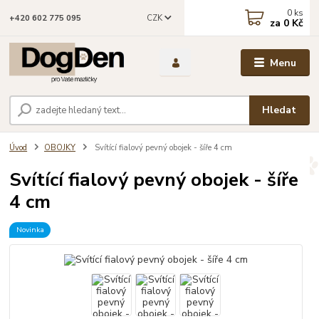
0
ks
CZK
+420 602 775 095
za
0 Kč
Menu
Hledat
Úvod
OBOJKY
Svítící fialový pevný obojek - šíře 4 cm
Svítící fialový pevný obojek - šíře
4 cm
Novinka