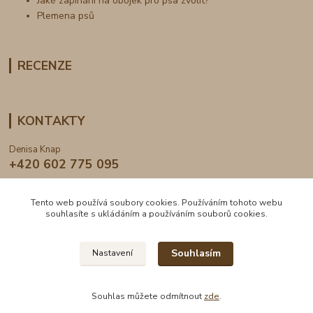
Jaké zapínání na obojek pro psa zvolit?
Plemena psů
RECENZE
KONTAKTY
Denisa Knap
+420 602 775 095
info@dogden.cz
Tento web používá soubory cookies. Používáním tohoto webu
souhlasíte s ukládáním a používáním souborů cookies.
Souhlasím
Nastavení
2024 © DogDen.cz, všechna práva vyhrazena
Souhlas můžete odmítnout
zde
.
Vytvořeno na
Eshop-rychle.cz