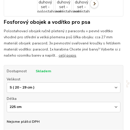
Fosforový obojek a vodítko pro psa
Polostahovací obojek ručně pletený z paracordu + pevné vodítko
vhodné pro střední a velká plemena psů šířka obojku: cca 27 mm
materiál obojek: paracord, 3x pevnostní svařované kroužky s řetízkem
materiál vodítko: paracord, 1x karabina Chcete jiné barvy? Vyberte si z
našeho vzorníku barev a napišt...
celý popis
Dostupnost
Skladem
Velikost
Délka
Nejsme plátci DPH