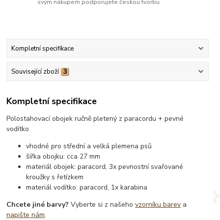
svým nákupem podporujete českou tvorbu
Kompletní specifikace
Související zboží
3
Kompletní specifikace
Polostahovací obojek ručně pletený z paracordu + pevné
vodítko
vhodné pro střední a velká plemena psů
šířka obojku: cca 27 mm
materiál obojek: paracord, 3x pevnostní svařované
kroužky s řetízkem
materiál vodítko: paracord, 1x karabina
Chcete jiné barvy?
Vyberte si z našeho
vzorníku barev
a
napište nám
.