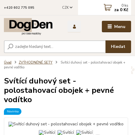
0
ks
CZK
+420 602 775 095
za
0 Kč
Menu
Hledat
Úvod
ZVÝHODNĚNÉ SETY
Svítící duhový set - polostahovací obojek +
pevné vodítko
Svítící duhový set -
polostahovací obojek + pevné
vodítko
Novinka