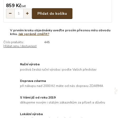
859 Kč
/
set
Přidat do košíku
V prvním kroku objednávky uveďte prosím přesnou míru obvodu
krku.
Jak správně změřit?
Číslo produktu:
445
Hlídat cenu / dostupnost
Ruční výroba
poctivá česká ruční výroba i podle Vašich představ
Doprava zdarma
při nákupu nad 2000 Kč máte od nás dopravu ZDARMA
S Vámi již od roku 2019
děkujeme novým i stálým zákazníkům za přízeň a důvěru
Lokální výroba