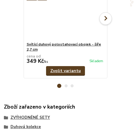
Svítící duhový polostahovací obojek - šíře
Svítící duhov
2,7 cm
pramenů
cena od
cena od
349 Kč
329 Kč
Skladem
/
ks
/
ks
Zvolit variantu
Zboží zařazeno v kategoriích
ZVÝHODNĚNÉ SETY
Duhová kolekce