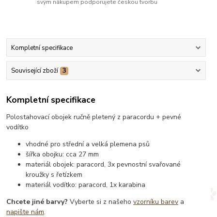
svým nákupem podporujete českou tvorbu
Kompletní specifikace
Související zboží
3
Kompletní specifikace
Polostahovací obojek ručně pletený z paracordu + pevné
vodítko
vhodné pro střední a velká plemena psů
šířka obojku: cca 27 mm
materiál obojek: paracord, 3x pevnostní svařované
kroužky s řetízkem
materiál vodítko: paracord, 1x karabina
Chcete jiné barvy?
Vyberte si z našeho
vzorníku barev
a
napište nám
.