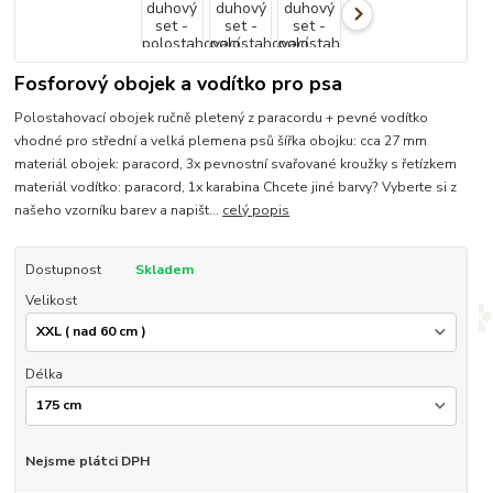
Fosforový obojek a vodítko pro psa
Polostahovací obojek ručně pletený z paracordu + pevné vodítko
vhodné pro střední a velká plemena psů šířka obojku: cca 27 mm
materiál obojek: paracord, 3x pevnostní svařované kroužky s řetízkem
materiál vodítko: paracord, 1x karabina Chcete jiné barvy? Vyberte si z
našeho vzorníku barev a napišt...
celý popis
Dostupnost
Skladem
Velikost
Délka
Nejsme plátci DPH