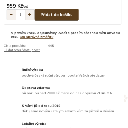
959 Kč
/
set
Přidat do košíku
V prvním kroku objednávky uveďte prosím přesnou míru obvodu
krku.
Jak správně změřit?
Číslo produktu:
445
Hlídat cenu / dostupnost
Ruční výroba
poctivá česká ruční výroba i podle Vašich představ
Doprava zdarma
při nákupu nad 2000 Kč máte od nás dopravu ZDARMA
S Vámi již od roku 2019
děkujeme novým i stálým zákazníkům za přízeň a důvěru
Lokální výroba