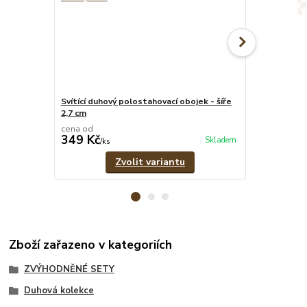
Svítící duhový polostahovací obojek - šíře
Svítící duhov
2,7 cm
pramenů
cena od
cena od
349 Kč
329 Kč
Skladem
/
ks
/
ks
Zvolit variantu
Zboží zařazeno v kategoriích
ZVÝHODNĚNÉ SETY
Duhová kolekce