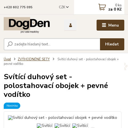
0
ks
CZK
+420 602 775 095
za
0 Kč
Menu
Hledat
Úvod
ZVÝHODNĚNÉ SETY
Svítící duhový set - polostahovací obojek +
pevné vodítko
Svítící duhový set -
polostahovací obojek + pevné
vodítko
Novinka