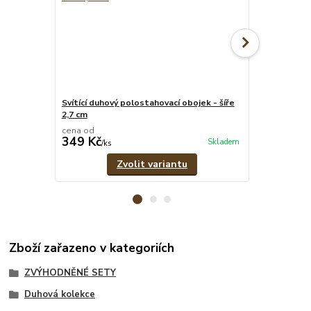
Svítící duhový polostahovací obojek - šíře
Svítící duhov
2,7 cm
pramenů
cena od
cena od
349 Kč
329 Kč
Skladem
/
ks
/
ks
Zvolit variantu
Zboží zařazeno v kategoriích
ZVÝHODNĚNÉ SETY
Duhová kolekce