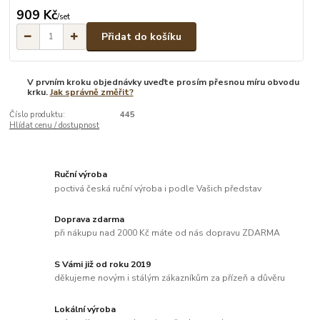
909 Kč
/
set
Přidat do košíku
V prvním kroku objednávky uveďte prosím přesnou míru obvodu
krku.
Jak správně změřit?
Číslo produktu:
445
Hlídat cenu / dostupnost
Ruční výroba
poctivá česká ruční výroba i podle Vašich představ
Doprava zdarma
při nákupu nad 2000 Kč máte od nás dopravu ZDARMA
S Vámi již od roku 2019
děkujeme novým i stálým zákazníkům za přízeň a důvěru
Lokální výroba