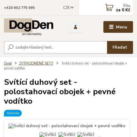
0
ks
CZK
+420 602 775 095
za
0 Kč
Menu
Hledat
Úvod
ZVÝHODNĚNÉ SETY
Svítící duhový set - polostahovací obojek +
pevné vodítko
Svítící duhový set -
polostahovací obojek + pevné
vodítko
Novinka