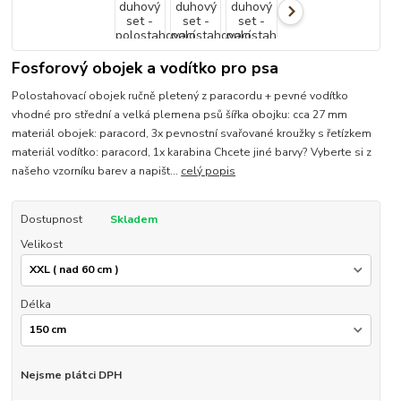
Fosforový obojek a vodítko pro psa
Polostahovací obojek ručně pletený z paracordu + pevné vodítko
vhodné pro střední a velká plemena psů šířka obojku: cca 27 mm
materiál obojek: paracord, 3x pevnostní svařované kroužky s řetízkem
materiál vodítko: paracord, 1x karabina Chcete jiné barvy? Vyberte si z
našeho vzorníku barev a napišt...
celý popis
Dostupnost
Skladem
Velikost
Délka
Nejsme plátci DPH