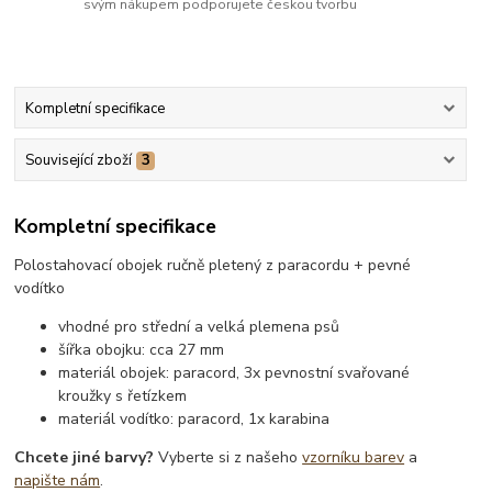
svým nákupem podporujete českou tvorbu
Kompletní specifikace
Související zboží
3
Kompletní specifikace
Polostahovací obojek ručně pletený z paracordu + pevné
vodítko
vhodné pro střední a velká plemena psů
šířka obojku: cca 27 mm
materiál obojek: paracord, 3x pevnostní svařované
kroužky s řetízkem
materiál vodítko: paracord, 1x karabina
Chcete jiné barvy?
Vyberte si z našeho
vzorníku barev
a
napište nám
.