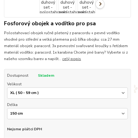
Fosforový obojek a vodítko pro psa
Polostahovací obojek ručně pletený z paracordu + pevné vodítko
vhodné pro střední a velká plemena psů šířka obojku: cca 27 mm
materiál obojek: paracord, 3x pevnostní svařované kroužky s řetízkem
materiál vodítko: paracord, 1x karabina Chcete jiné barvy? Vyberte si z
našeho vzorníku barev a napišt...
celý popis
Dostupnost
Skladem
Velikost
Délka
Nejsme plátci DPH