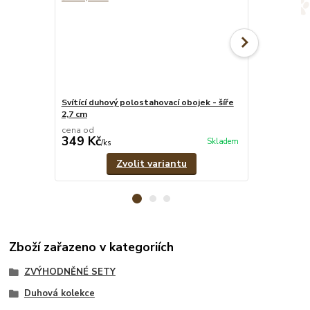
Svítící duhový polostahovací obojek - šíře
Svítící duhov
2,7 cm
pramenů
cena od
cena od
349 Kč
329 Kč
Skladem
/
ks
/
ks
Zvolit variantu
Zboží zařazeno v kategoriích
ZVÝHODNĚNÉ SETY
Duhová kolekce