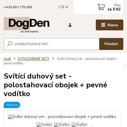
0
ks
CZK
+420 602 775 095
za
0 Kč
Menu
Hledat
Úvod
ZVÝHODNĚNÉ SETY
Svítící duhový set - polostahovací obojek +
pevné vodítko
Svítící duhový set -
polostahovací obojek + pevné
vodítko
Novinka