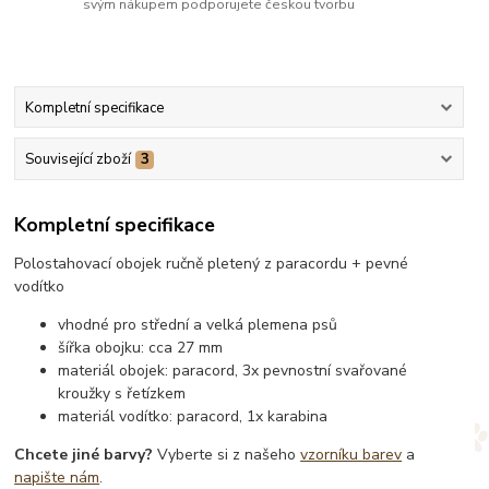
svým nákupem podporujete českou tvorbu
Kompletní specifikace
Související zboží
3
Kompletní specifikace
Polostahovací obojek ručně pletený z paracordu + pevné
vodítko
vhodné pro střední a velká plemena psů
šířka obojku: cca 27 mm
materiál obojek: paracord, 3x pevnostní svařované
kroužky s řetízkem
materiál vodítko: paracord, 1x karabina
Chcete jiné barvy?
Vyberte si z našeho
vzorníku barev
a
napište nám
.