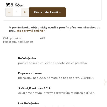
859 Kč
/
set
Přidat do košíku
V prvním kroku objednávky uveďte prosím přesnou míru obvodu
krku.
Jak správně změřit?
Číslo produktu:
445
Hlídat cenu / dostupnost
Ruční výroba
poctivá česká ruční výroba i podle Vašich představ
Doprava zdarma
při nákupu nad 2000 Kč máte od nás dopravu ZDARMA
S Vámi již od roku 2019
děkujeme novým i stálým zákazníkům za přízeň a důvěru
Lokální výroba