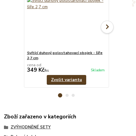
Svítící duhový polostahovací obojek - šíře
Svítící duhov
2,7 cm
pramenů
cena od
cena od
349 Kč
329 Kč
Skladem
/
ks
/
ks
Zvolit variantu
Zboží zařazeno v kategoriích
ZVÝHODNĚNÉ SETY