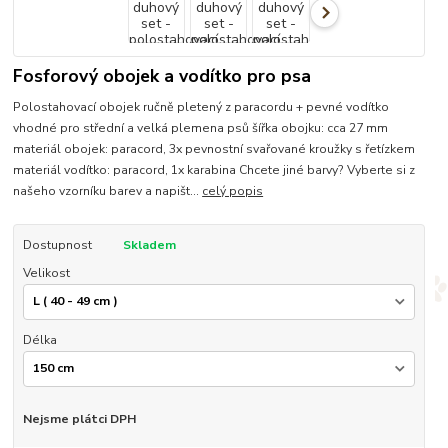
Fosforový obojek a vodítko pro psa
Polostahovací obojek ručně pletený z paracordu + pevné vodítko
vhodné pro střední a velká plemena psů šířka obojku: cca 27 mm
materiál obojek: paracord, 3x pevnostní svařované kroužky s řetízkem
materiál vodítko: paracord, 1x karabina Chcete jiné barvy? Vyberte si z
našeho vzorníku barev a napišt...
celý popis
Dostupnost
Skladem
Velikost
Délka
Nejsme plátci DPH