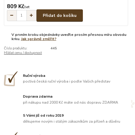
809 Kč
/
set
Přidat do košíku
V prvním kroku objednávky uveďte prosím přesnou míru obvodu
krku.
Jak správně změřit?
Číslo produktu:
445
Hlídat cenu / dostupnost
Ruční výroba
poctivá česká ruční výroba i podle Vašich představ
Doprava zdarma
při nákupu nad 2000 Kč máte od nás dopravu ZDARMA
S Vámi již od roku 2019
děkujeme novým i stálým zákazníkům za přízeň a důvěru