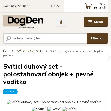
0
ks
CZK
+420 602 775 095
za
0 Kč
Menu
Hledat
Úvod
ZVÝHODNĚNÉ SETY
Svítící duhový set - polostahovací obojek +
pevné vodítko
Svítící duhový set -
polostahovací obojek + pevné
vodítko
Novinka