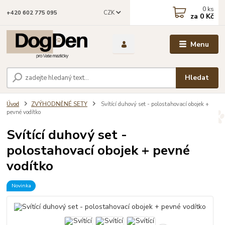
0
ks
CZK
+420 602 775 095
za
0 Kč
Menu
Hledat
Úvod
ZVÝHODNĚNÉ SETY
Svítící duhový set - polostahovací obojek +
pevné vodítko
Svítící duhový set -
polostahovací obojek + pevné
vodítko
Novinka