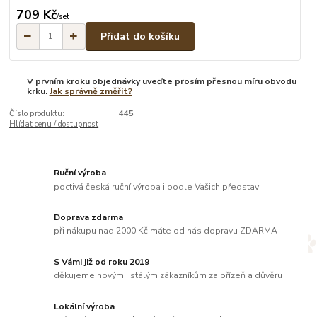
709 Kč
/
set
Přidat do košíku
V prvním kroku objednávky uveďte prosím přesnou míru obvodu
krku.
Jak správně změřit?
Číslo produktu:
445
Hlídat cenu / dostupnost
Ruční výroba
poctivá česká ruční výroba i podle Vašich představ
Doprava zdarma
při nákupu nad 2000 Kč máte od nás dopravu ZDARMA
S Vámi již od roku 2019
děkujeme novým i stálým zákazníkům za přízeň a důvěru
Lokální výroba