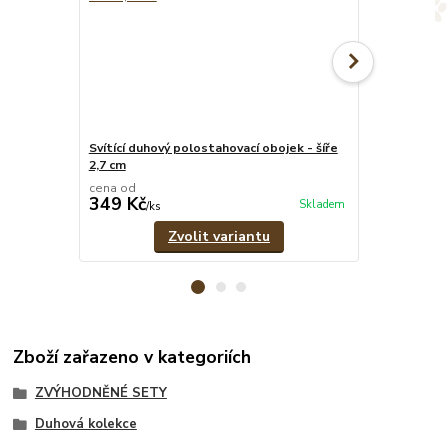
Svítící duhový polostahovací obojek - šíře
Svítící duhov
2,7 cm
pramenů
cena od
cena od
349 Kč
329 Kč
Skladem
/
ks
/
ks
Zvolit variantu
Zboží zařazeno v kategoriích
ZVÝHODNĚNÉ SETY
Duhová kolekce