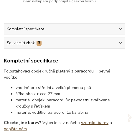
svým nákupem podporujete českou tvorbu
Kompletní specifikace
Související zboží
3
Kompletní specifikace
Polostahovací obojek ručně pletený z paracordu + pevné
vodítko
vhodné pro střední a velká plemena psů
šířka obojku: cca 27 mm
materiál obojek: paracord, 3x pevnostní svařované
kroužky s řetízkem
materiál vodítko: paracord, 1x karabina
Chcete jiné barvy?
Vyberte si z našeho
vzorníku barev
a
napište nám
.