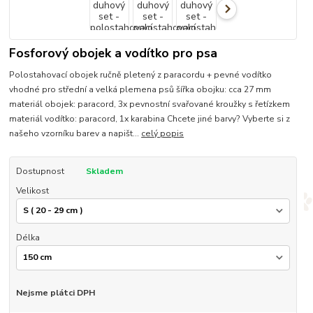
Fosforový obojek a vodítko pro psa
Polostahovací obojek ručně pletený z paracordu + pevné vodítko
vhodné pro střední a velká plemena psů šířka obojku: cca 27 mm
materiál obojek: paracord, 3x pevnostní svařované kroužky s řetízkem
materiál vodítko: paracord, 1x karabina Chcete jiné barvy? Vyberte si z
našeho vzorníku barev a napišt...
celý popis
Dostupnost
Skladem
Velikost
Délka
Nejsme plátci DPH