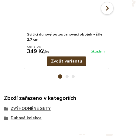
Svítící duhový polostahovací obojek - šíře
Svítící duhov
2,7 cm
pramenů
cena od
cena od
349 Kč
329 Kč
Skladem
/
ks
/
ks
Zvolit variantu
Zboží zařazeno v kategoriích
ZVÝHODNĚNÉ SETY
Duhová kolekce