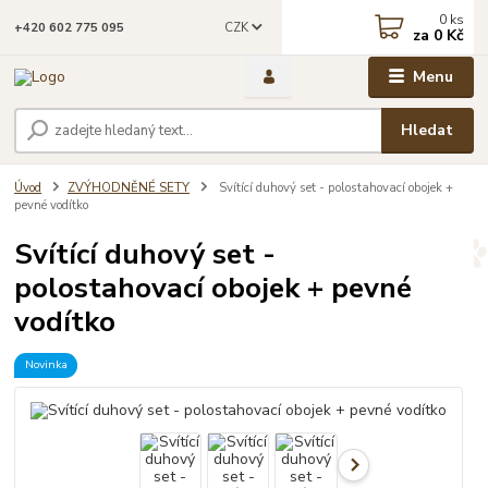
0
ks
CZK
+420 602 775 095
za
0 Kč
Menu
Hledat
Úvod
ZVÝHODNĚNÉ SETY
Svítící duhový set - polostahovací obojek +
pevné vodítko
Svítící duhový set -
polostahovací obojek + pevné
vodítko
Novinka