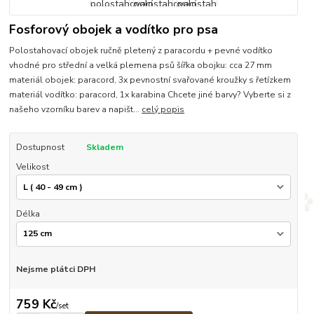
Fosforový obojek a vodítko pro psa
Polostahovací obojek ručně pletený z paracordu + pevné vodítko
vhodné pro střední a velká plemena psů šířka obojku: cca 27 mm
materiál obojek: paracord, 3x pevnostní svařované kroužky s řetízkem
materiál vodítko: paracord, 1x karabina Chcete jiné barvy? Vyberte si z
našeho vzorníku barev a napišt...
celý popis
Dostupnost
Skladem
Velikost
Délka
Nejsme plátci DPH
759 Kč
/
set