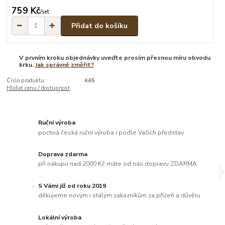
759 Kč
/
set
Přidat do košíku
V prvním kroku objednávky uveďte prosím přesnou míru obvodu
krku.
Jak správně změřit?
Číslo produktu:
445
Hlídat cenu / dostupnost
Ruční výroba
poctivá česká ruční výroba i podle Vašich představ
Doprava zdarma
při nákupu nad 2000 Kč máte od nás dopravu ZDARMA
S Vámi již od roku 2019
děkujeme novým i stálým zákazníkům za přízeň a důvěru
Lokální výroba