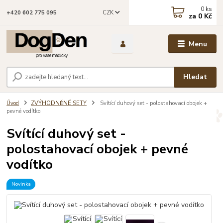
0
ks
CZK
+420 602 775 095
za
0 Kč
Menu
Hledat
Úvod
ZVÝHODNĚNÉ SETY
Svítící duhový set - polostahovací obojek +
pevné vodítko
Svítící duhový set -
polostahovací obojek + pevné
vodítko
Novinka