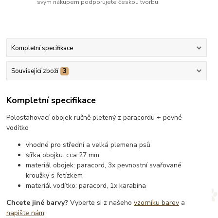
svým nákupem podporujete českou tvorbu
Kompletní specifikace
Související zboží
3
Kompletní specifikace
Polostahovací obojek ručně pletený z paracordu + pevné
vodítko
vhodné pro střední a velká plemena psů
šířka obojku: cca 27 mm
materiál obojek: paracord, 3x pevnostní svařované
kroužky s řetízkem
materiál vodítko: paracord, 1x karabina
Chcete jiné barvy?
Vyberte si z našeho
vzorníku barev
a
napište nám
.