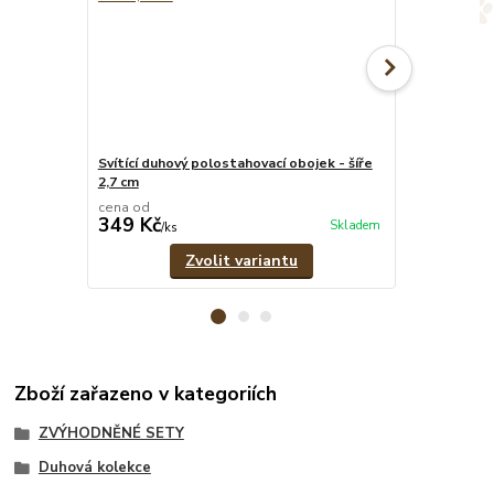
Svítící duhový polostahovací obojek - šíře
Svítící duhov
2,7 cm
pramenů
cena od
cena od
349 Kč
329 Kč
Skladem
/
ks
/
ks
Zvolit variantu
Zboží zařazeno v kategoriích
ZVÝHODNĚNÉ SETY
Duhová kolekce