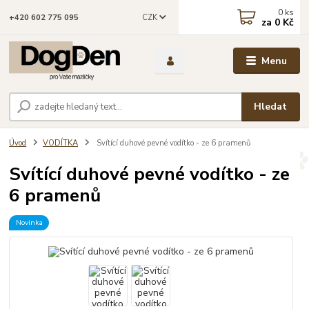
0
ks
CZK
+420 602 775 095
za
0 Kč
Menu
Hledat
Úvod
VODÍTKA
Svítící duhové pevné vodítko - ze 6 pramenů
Svítící duhové pevné vodítko - ze
6 pramenů
Novinka