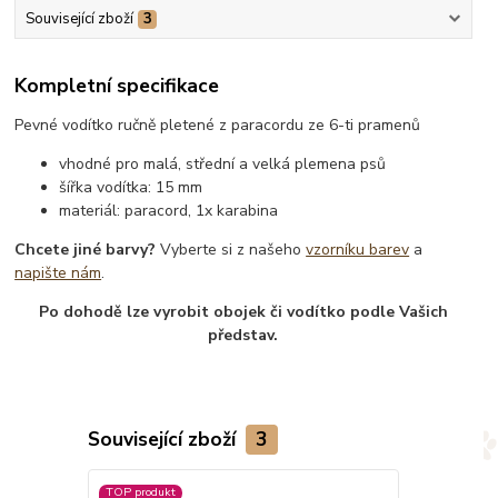
Související zboží
3
Kompletní specifikace
Pevné vodítko ručně pletené z paracordu ze 6-ti pramenů
vhodné pro malá, střední a velká plemena psů
šířka vodítka: 15 mm
materiál: paracord, 1x karabina
Chcete jiné barvy?
Vyberte si z našeho
vzorníku barev
a
napište nám
.
Po dohodě lze vyrobit obojek či vodítko podle Vašich
představ.
Související zboží
3
TOP produkt
Novinka