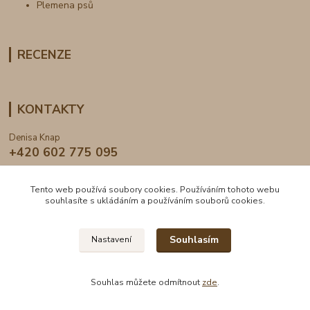
Plemena psů
RECENZE
KONTAKTY
Denisa Knap
+420 602 775 095
info@dogden.cz
Tento web používá soubory cookies. Používáním tohoto webu
souhlasíte s ukládáním a používáním souborů cookies.
Souhlasím
Nastavení
2024 © DogDen.cz, všechna práva vyhrazena
Souhlas můžete odmítnout
zde
.
Vytvořeno na
Eshop-rychle.cz