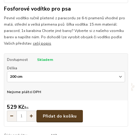
Fosforové vodítko pro psa
Pevné vodítko ručně pletené z paracordu ze 6-ti pramenů vhodné pro
malá, střední a velká plemena psů šířka vodítka: 15 mm materiál:
paracord, 1x karabina Chcete jiné barvy? Vyberte si z našeho vzorníku
barev a napište nám. Po dohodě lze vyrobit obojek či vodítko podle
Vašich představ.
celý popis
Dostupnost
Skladem
Délka
Nejsme plátci DPH
529 Kč
/
ks
Přidat do košíku