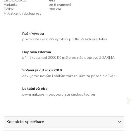
Číslo produktu:
443
Varianta:
ze 6 pramenů
Délka:
200 cm
Hlídat cenu / dostupnost
Ruční výroba
poctivá česká ruční výroba i podle Vašich představ
Doprava zdarma
při nákupu nad 2000 Kč máte od nás dopravu ZDARMA
S Vámi již od roku 2019
děkujeme novým i stálým zákazníkům za přízeň a důvěru
Lokální výroba
svým nákupem podporujete českou tvorbu
Kompletní specifikace