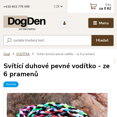
0
ks
CZK
+420 602 775 095
za
0 Kč
Menu
Hledat
Úvod
VODÍTKA
Svítící duhové pevné vodítko - ze 6 pramenů
Svítící duhové pevné vodítko - ze
6 pramenů
Novinka