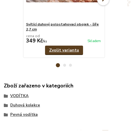
Svítící duhový polostahovací obojek - šíře
Svítící duhov
2,7 cm
pevné vodít
cena od
cena od
349 Kč
609 Kč
Skladem
/
ks
/
set
Zvolit variantu
Zboží zařazeno v kategoriích
VODÍTKA
Duhová kolekce
Pevná vodítka