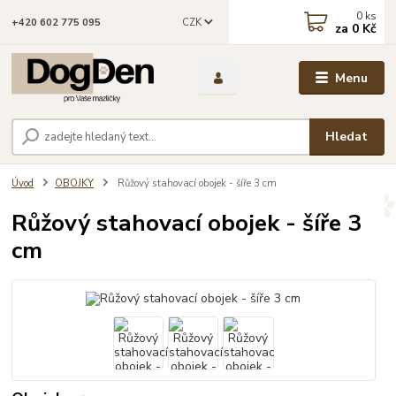
0
ks
CZK
+420 602 775 095
za
0 Kč
Menu
Hledat
Úvod
OBOJKY
Růžový stahovací obojek - šíře 3 cm
Růžový stahovací obojek - šíře 3
cm