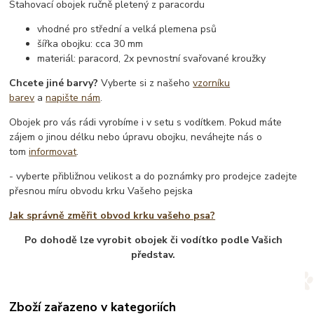
Stahovací obojek ručně pletený z paracordu
vhodné pro střední a velká plemena psů
šířka obojku: cca 30 mm
materiál: paracord, 2x pevnostní svařované kroužky
Chcete jiné barvy?
Vyberte si z našeho
vzorníku
barev
a
napište nám
.
Obojek pro vás rádi vyrobíme i v setu s vodítkem. Pokud máte
zájem o jinou délku nebo úpravu obojku, neváhejte nás o
tom
informovat
.
- vyberte přibližnou velikost a do poznámky pro prodejce zadejte
přesnou míru obvodu krku Vašeho pejska
Jak správně změřit obvod krku vašeho psa?
Po dohodě lze vyrobit obojek či vodítko podle Vašich
představ.
Zboží zařazeno v kategoriích