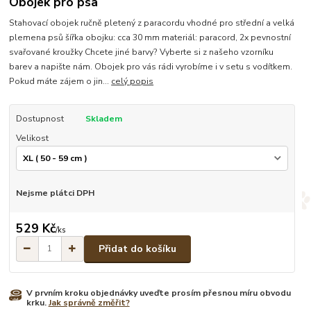
Obojek pro psa
Stahovací obojek ručně pletený z paracordu vhodné pro střední a velká
plemena psů šířka obojku: cca 30 mm materiál: paracord, 2x pevnostní
svařované kroužky Chcete jiné barvy? Vyberte si z našeho vzorníku
barev a napište nám. Obojek pro vás rádi vyrobíme i v setu s vodítkem.
Pokud máte zájem o jin...
celý popis
Dostupnost
Skladem
Velikost
Nejsme plátci DPH
529 Kč
/
ks
Přidat do košíku
V prvním kroku objednávky uveďte prosím přesnou míru obvodu
krku.
Jak správně změřit?