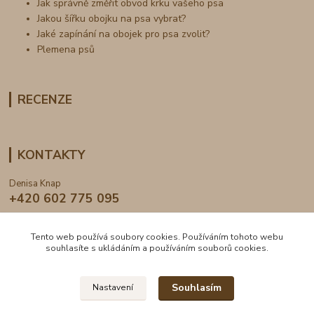
Jak správně změřit obvod krku vašeho psa
Jakou šířku obojku na psa vybrat?
Jaké zapínání na obojek pro psa zvolit?
Plemena psů
RECENZE
KONTAKTY
Denisa Knap
+420 602 775 095
info@dogden.cz
Tento web používá soubory cookies. Používáním tohoto webu
souhlasíte s ukládáním a používáním souborů cookies.
Souhlasím
Nastavení