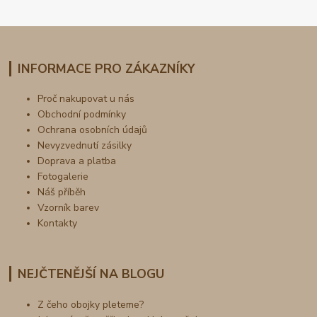
INFORMACE PRO ZÁKAZNÍKY
Proč nakupovat u nás
Obchodní podmínky
Ochrana osobních údajů
Nevyzvednutí zásilky
Doprava a platba
Fotogalerie
Náš příběh
Vzorník barev
Kontakty
NEJČTENĚJŠÍ NA BLOGU
Z čeho obojky pleteme?