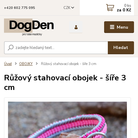
0
ks
CZK
+420 602 775 095
za
0 Kč
Menu
Hledat
Úvod
OBOJKY
Růžový stahovací obojek - šíře 3 cm
Růžový stahovací obojek - šíře 3
cm