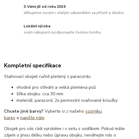
S Vámi již od roku 2019
děkujeme novým i stálým zákazníkům za přízeň a důvěru
Lokální výroba
svým nákupem podporujete českou tvorbu
Kompletní specifikace
Stahovací obojek ručně pletený z paracordu
vhodné pro střední a velká plemena psů
šířka obojku: cca 30 mm
materiál: paracord, 2x pevnostní svařované kroužky
Chcete jiné barvy?
Vyberte si z našeho
vzorníku
barev
a
napište nám
.
Obojek pro vás rádi vyrobíme i v setu s vodítkem. Pokud máte
zájem o jinou délku nebo úpravu obojku, neváhejte nás o